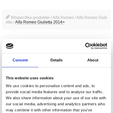
Bilspecifika produkter / Alfa Romeo / Alfa Romeo Giuli
etta /
Alfa Romeo Giulietta 2014>
Produktinformation
SKU:
CTKAR08
EAN / GTIN:
7427307012841
Consent
Details
About
Prishistorik
This website uses cookies
Lägsta pris de senaste 30 dagarna är 1839 kr
We use cookies to personalise content and ads, to
provide social media features and to analyse our traffic.
Recensioner
We also share information about your use of our site with
our social media, advertising and analytics partners who
may combine it with other information that you’ve
Produkten har inga recensioner