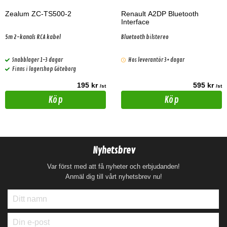
Zealum ZC-TS500-2
Renault A2DP Bluetooth
Interface
5m 2-kanals RCA kabel
Bluetooth bilstereo
Snabblager 1-3 dagar
Hos leverantör 3+ dagar
Finns i lagershop Göteborg
195 kr
595 kr
/st
/st
Köp
Köp
Nyhetsbrev
Var först med att få nyheter och erbjudanden!
Anmäl dig till vårt nyhetsbrev nu!