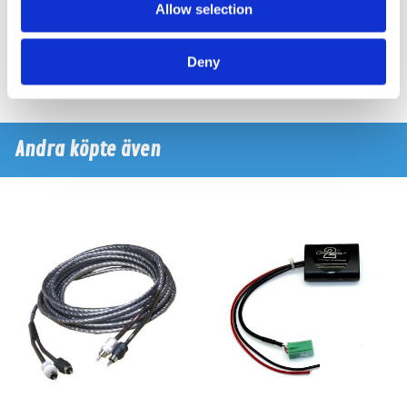
Hos leverantör 3+ dagar
Hos leverantör 3+ dagar
Allow selection
2589 kr
1809 kr
/st
/st
Deny
Köp
Köp
Andra köpte även