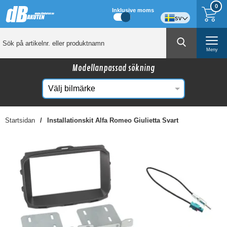
0
Inklusive moms
sv
Meny
Modellanpassad sökning
Startsidan
Installationskit Alfa Romeo Giulietta Svart
☓
Kanske någon av dessa produkter kan intressera
dig?