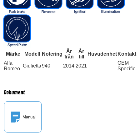
År
År
Märke
Modell
Notering
Huvudenhet
Kontakt
från
till
Alfa
OEM
Giulietta
940
2014
2021
Romeo
Specific
Dokument
Manual