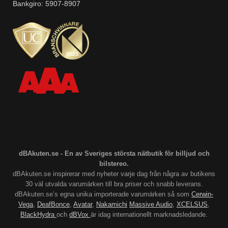
Bankgiro: 5907-8907
dBAkuten.se - En av Sveriges största nätbutik för billjud och
bilstereo.
dBAkuten.se inspirerar med nyheter varje dag från några av butikens
30 väl utvalda varumärken till bra priser och snabb leverans.
dBAkuten.se’s egna unika importerade varumärken så som
Cerwin-
Vega
,
DeafBonce
,
Avatar
,
Nakamichi
Massive Audio
,
XCELSUS
,
BlackHydra
och
dBVox
är idag internationellt marknadsledande.