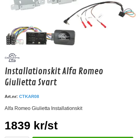
Emphaser ESP-RC3
Installationskit Alfa Romeo
Ny High-End 3m RCA kabel från Emphaser.
Giulietta Svart
Snabblager 1-3 dagar
Finns i lagershop Göteborg
Art.nr:
CTKAR08
199 kr
/st
Alfa Romeo Giulietta Installationskit
Köp
1839 kr/st