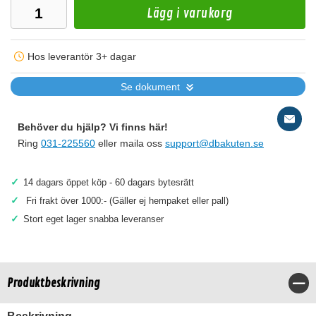
Lägg i varukorg
Hos leverantör 3+ dagar
Se dokument
Behöver du hjälp? Vi finns här!
Ring
031-225560
eller maila oss
support@dbakuten.se
✓
14 dagars öppet köp - 60 dagars bytesrätt
✓
Fri frakt över 1000:- (Gäller ej hempaket eller pall)
✓
Stort eget lager snabba leveranser
Produktbeskrivning
Stä