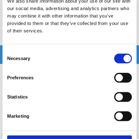
We also share information about your use of our site with
our social media, advertising and analytics partners who
may combine it with other information that you’ve
Recensioner
provided to them or that they’ve collected from your use
of their services.
Produkten har inga recensioner
Consent
Relaterade produkter
Necessary
Selection
Preferences
Statistics
Marketing