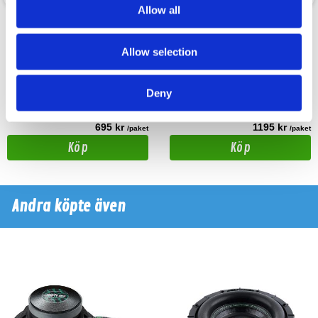
Allow all
Fury 200
Apocalypse AP-M60SQL
Allow selection
8" Mellanregister 100W RMS
6,5" mellanregister 150W RMS
Snabblager 1-3 dagar
Snabblager 1-3 dagar
Deny
Finns i lagershop Göteborg
Finns i lagershop Göteborg
695 kr
1195 kr
/paket
/paket
Köp
Köp
Andra köpte även