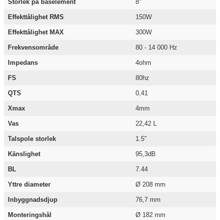
Storlek på baselement
8"
Effekttålighet RMS
150W
Effekttålighet MAX
300W
Frekvensområde
80 - 14 000 Hz
Impedans
4ohm
FS
80hz
QTS
0,41
Xmax
4mm
Vas
22,42 L
Talspole storlek
1.5"
Känslighet
95,3dB
BL
7.44
Yttre diameter
Ø 208 mm
Inbyggnadsdjup
76,7 mm
Monteringshål
Ø 182 mm