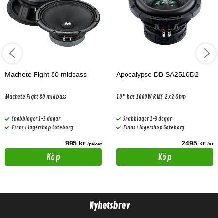
Machete Fight 80 midbass
Apocalypse DB-SA2510D2
Machete Fight 80 midbass
10" bas 1000W RMS, 2x2 Ohm
Snabblager 1-3 dagar
Snabblager 1-3 dagar
Finns i lagershop Göteborg
Finns i lagershop Göteborg
995 kr
2495 kr
/paket
/st
Köp
Köp
Nyhetsbrev