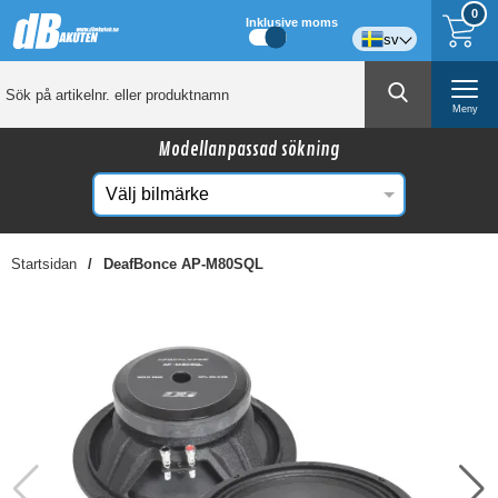
0
Inklusive moms
sv
Meny
Modellanpassad sökning
Startsidan
DeafBonce AP-M80SQL
☓
Kanske någon av dessa produkter kan intressera
dig?