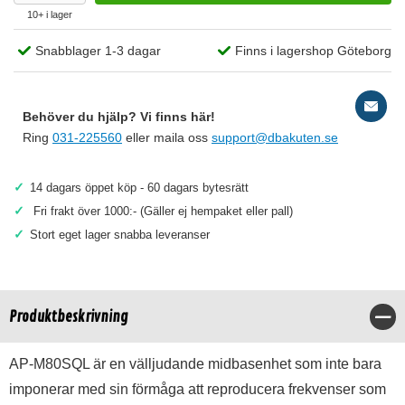
10+ i lager
Snabblager 1-3 dagar
Finns i lagershop Göteborg
Behöver du hjälp? Vi finns här!
Ring
031-225560
eller maila oss
support@dbakuten.se
✓
14 dagars öppet köp - 60 dagars bytesrätt
✓
Fri frakt över 1000:- (Gäller ej hempaket eller pall)
✓
Stort eget lager snabba leveranser
Produktbeskrivning
Stä
AP-M80SQL är en välljudande midbasenhet som inte bara
imponerar med sin förmåga att reproducera frekvenser som