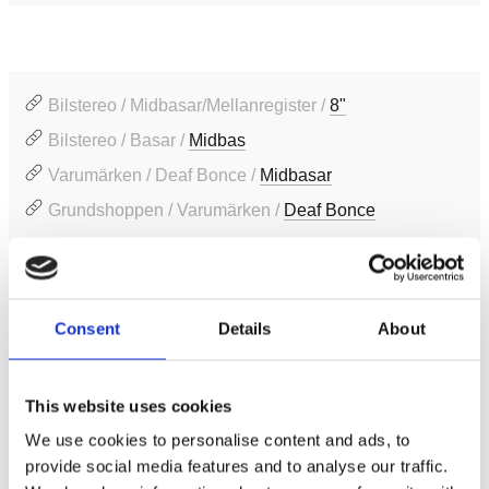
Bilstereo / Midbasar/Mellanregister /
8"
Bilstereo / Basar /
Midbas
Varumärken / Deaf Bonce /
Midbasar
Grundshoppen / Varumärken /
Deaf Bonce
Produktinformation
Consent
Details
About
SKU:
AP-M80SQL
MPN:
AP-M80SQL
EAN / GTIN:
4650185709876
This website uses cookies
We use cookies to personalise content and ads, to
Prishistorik
provide social media features and to analyse our traffic.
Lägsta pris de senaste 30 dagarna är 1495 kr