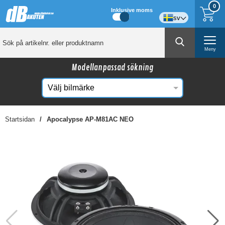
0
Inklusive moms
sv
Meny
Modellanpassad sökning
Startsidan
Apocalypse AP-M81AC NEO
☓
Kanske någon av dessa produkter kan intressera
dig?
-29%