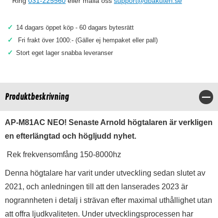
Ring
031-225560
eller maila oss
support@dbakuten.se
✓
14 dagars öppet köp - 60 dagars bytesrätt
✓
Fri frakt över 1000:- (Gäller ej hempaket eller pall)
✓
Stort eget lager snabba leveranser
Produktbeskrivning
Stä
AP-M81AC NEO! Senaste
Arnold högtalaren är
verkligen
en efterlängtad och högljudd nyhet.
Rek frekvensomfång 150-8000hz
Denna högtalare har varit under utveckling sedan slutet av
2021, och anledningen till att den lanserades 2023 är
nogrannheten i detalj i strävan efter maximal uthållighet utan
att offra ljudkvaliteten. Under utvecklingsprocessen har