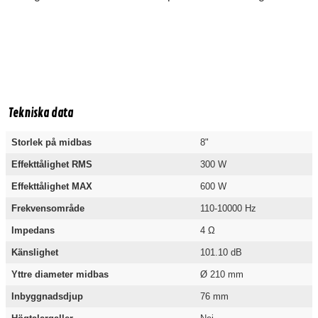
Tekniska data
Storlek på midbas
8"
Effekttålighet RMS
300 W
Effekttålighet MAX
600 W
Frekvensområde
110-10000 Hz
Impedans
4 Ω
Känslighet
101.10 dB
Yttre diameter midbas
Ø 210 mm
Inbyggnadsdjup
76 mm