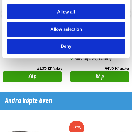
Allow all
Apocalypse AP-M81AC PRO
Apocalypse AP-M81AC NEO
Allow selection
Sport
8" Mellanregister 300W RMS
8" Mellanregister 300W RMS Nya NEO
versionen!!
Deny
Hos leverantör 3+ dagar
Snabblager 1-3 dagar
Finns i lagershop Göteborg
2195 kr
4495 kr
/paket
/paket
Köp
Köp
Andra köpte även
-27%