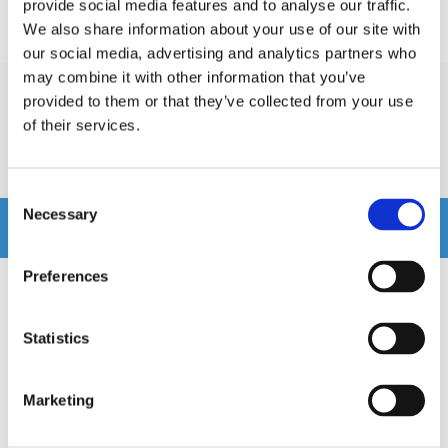
provide social media features and to analyse our traffic.
Prishistorik
We also share information about your use of our site with
Lägsta pris de senaste 30 dagarna är 4495 kr
our social media, advertising and analytics partners who
may combine it with other information that you’ve
provided to them or that they’ve collected from your use
Recensioner
of their services.
Produkten har inga recensioner
Consent
Necessary
Selection
Relaterade produkter
Preferences
Statistics
Marketing