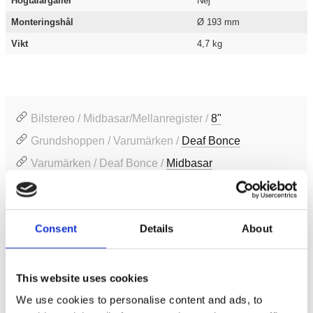
Högtalargaller
Nej
Monteringshål
Ø 193 mm
Vikt
4,7 kg
Bilstereo / Midbasar/Mellanregister /
8"
Grundshoppen / Varumärken /
Deaf Bonce
Varumärken / Deaf Bonce /
Midbasar
Grundshoppen / Bilstereo /
Midbasar/Mellanregister
Consent
Details
About
Produktinformation
SKU:
AP-M81AC NEO
This website uses cookies
MPN:
AP-M81AC NEO
We use cookies to personalise content and ads, to