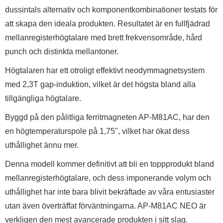
dussintals alternativ och komponentkombinationer testats för
att skapa den ideala produkten. Resultatet är en fullfjädrad
mellanregisterhögtalare med brett frekvensområde, hård
punch och distinkta mellantoner.
Högtalaren har ett otroligt effektivt neodymmagnetsystem
med 2,3T gap-induktion, vilket är det högsta bland alla
tillgängliga högtalare.
Byggd på den pålitliga ferritmagneten AP-M81AC, har den
en högtemperaturspole på 1,75", vilket har ökat dess
uthållighet ännu mer.
Denna modell kommer definitivt att bli en toppprodukt bland
mellanregisterhögtalare, och dess imponerande volym och
uthållighet har inte bara blivit bekräftade av våra entusiaster
utan även överträffat förväntningarna. AP-M81AC NEO är
verkligen den mest avancerade produkten i sitt slag.