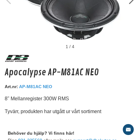
1
/
4
MDF ring 8" försänkt
Apocalypse AP-M81AC NEO
Monteringsring
Snabblager 1-3 dagar
Art.nr:
AP-M81AC NEO
Finns i lagershop Göteborg
8" Mellanregister 300W RMS
99 kr
139 kr
/st
/st
Tyvärr, produkten har utgått ur vårt sortiment
79 kr
111 kr
/st
/st
Köp
Behöver du hjälp? Vi finns här!