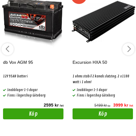
db Vox AGM 95
Excursion HXA 50
12V 95AH batteri
1 ohms stabil 2 kanals slutsteg. 2 x1100
watt i 1 ohm!
Snabblager 1-3 dagar
Snabblager 1-3 dagar
Finns i lagershop Göteborg
Finns i lagershop Göteborg
2595 kr
3999 kr
5499 kr
/st
/st
/st
Köp
Köp