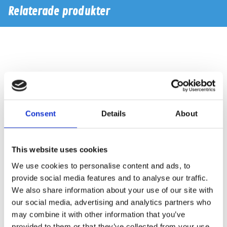
Relaterade produkter
Consent
Details
About
This website uses cookies
We use cookies to personalise content and ads, to
AP-M67 AN Recone
AP-M65 AN Recone
provide social media features and to analyse our traffic.
We also share information about your use of our site with
Reparationskit för AP-M67 AN
Reparationskit för AP-M65 AN
our social media, advertising and analytics partners who
may combine it with other information that you’ve
Hos leverantör 3+ dagar
Snabblager 1-3 dagar
Finns i lagershop Göteborg
provided to them or that they’ve collected from your use