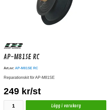
Skyllermarks Kopplingsplint Svart E0330
AP-M81SE RC
Kopplingsplint. 7st M5
Snabblager 1-3 dagar
Art.nr:
AP-M81SE RC
Finns i lagershop Göteborg
Reparationskit för AP-M81SE
149 kr
/st
Köp
249 kr/st
Lägg i varukorg