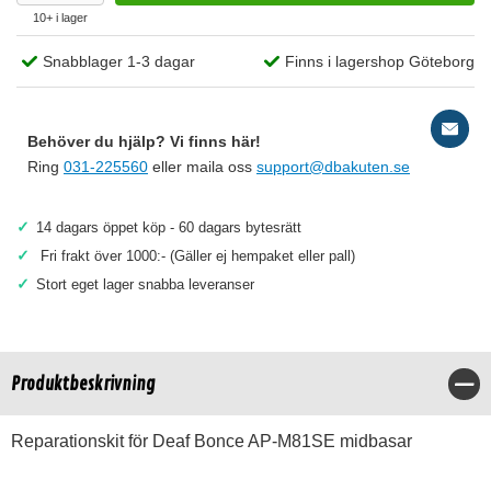
10+ i lager
Snabblager 1-3 dagar
Finns i lagershop Göteborg
Behöver du hjälp? Vi finns här!
Ring
031-225560
eller maila oss
support@dbakuten.se
✓
14 dagars öppet köp - 60 dagars bytesrätt
✓
Fri frakt över 1000:- (Gäller ej hempaket eller pall)
✓
Stort eget lager snabba leveranser
Produktbeskrivning
Stä
Reparationskit för Deaf Bonce AP-M81SE midbasar