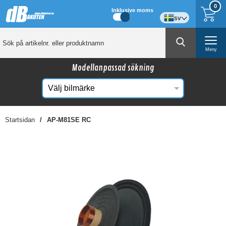
0
Inklusive moms
sv
Meny
Modellanpassad sökning
Startsidan
AP-M81SE RC
☓
Kanske någon av dessa produkter kan intressera
dig?