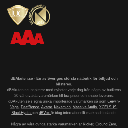
dBAkuten.se - En av Sveriges största nätbutik för billjud och
bilstereo.
dBAkuten.se inspirerar med nyheter varje dag från några av butikens
30 väl utvalda varumärken till bra priser och snabb leverans.
dBAkuten.se’s egna unika importerade varumärken så som
Cerwin-
Vega
,
DeafBonce
,
Avatar
,
Nakamichi
Massive Audio
,
XCELSUS
,
BlackHydra
och
dBVox
är idag internationellt marknadsledande.
Några av våra övriga starka varumärken är
Kicker
,
Ground Zero
,