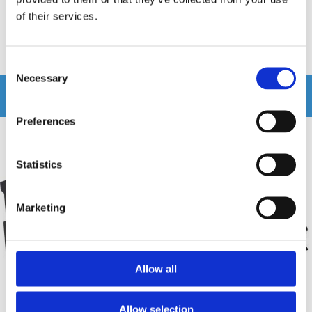
of their services.
295 kr
195 kr
/st
/st
Köp
Köp
Consent
Necessary
Selection
Andra köpte även
Preferences
Statistics
Marketing
Allow all
Allow selection