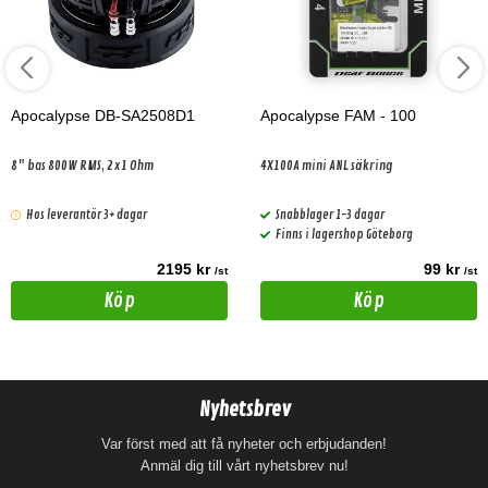
Apocalypse DB-SA2508D1
Apocalypse FAM - 100
8" bas 800W RMS, 2x1 Ohm
4X100A mini ANL säkring
Hos leverantör 3+ dagar
Snabblager 1-3 dagar
Finns i lagershop Göteborg
2195 kr
99 kr
/st
/st
Köp
Köp
Nyhetsbrev
Var först med att få nyheter och erbjudanden!
Anmäl dig till vårt nyhetsbrev nu!