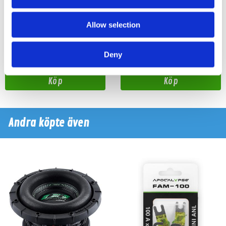
8" mellanregister 170W RMS
8" Mellanregister 300W RMS
Allow selection
Snabblager 1-3 dagar
Hos leverantör 3+ dagar
Finns i lagershop Göteborg
Deny
1495 kr
2195 kr
/paket
/paket
Köp
Köp
Andra köpte även