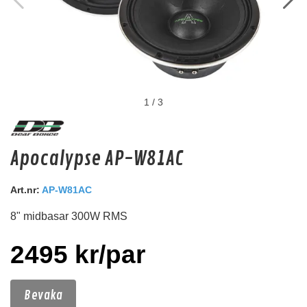
1
/
3
ACR HA69 35mm Ringkabelsko 1par
Apocalypse AP-W81AC
35mm Ringkabelsko 1par
Snabblager 1-3 dagar
Art.nr:
AP-W81AC
Finns i lagershop Göteborg
8" midbasar 300W RMS
39 kr
/paket
2495 kr/par
31 kr
/paket
Köp
Bevaka