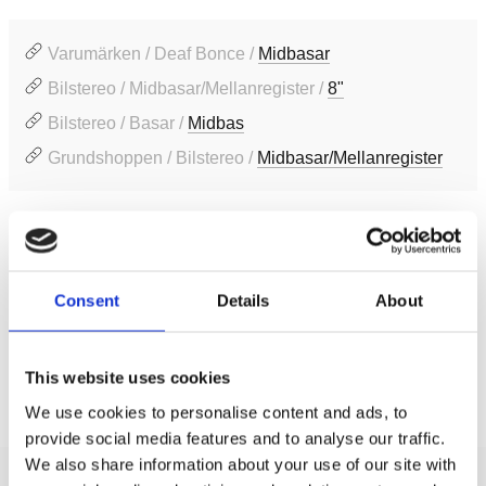
Varumärken / Deaf Bonce /
Midbasar
Bilstereo / Midbasar/Mellanregister /
8"
Bilstereo / Basar /
Midbas
Grundshoppen / Bilstereo /
Midbasar/Mellanregister
Produktinformation
SKU:
AP-W81AC
Consent
Details
About
MPN:
AP-W81AC
EAN / GTIN:
4650185707964
This website uses cookies
Prishistorik
We use cookies to personalise content and ads, to
Lägsta pris de senaste 30 dagarna är 2495 kr
provide social media features and to analyse our traffic.
We also share information about your use of our site with