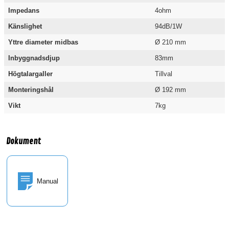
Impedans
4ohm
Känslighet
94dB/1W
Yttre diameter midbas
Ø 210 mm
Inbyggnadsdjup
83mm
Högtalargaller
Tillval
Monteringshål
Ø 192 mm
Vikt
7kg
Dokument
Manual