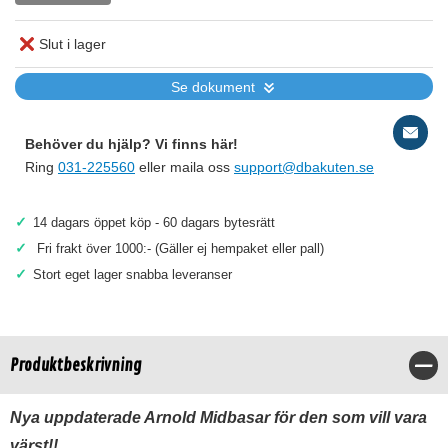
Slut i lager
Se dokument
Behöver du hjälp? Vi finns här!
Ring
031-225560
eller maila oss
support@dbakuten.se
✓
14 dagars öppet köp - 60 dagars bytesrätt
✓
Fri frakt över 1000:- (Gäller ej hempaket eller pall)
✓
Stort eget lager snabba leveranser
Produktbeskrivning
Stä
Nya uppdaterade Arnold Midbasar för den som vill vara
värst!!