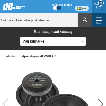
0
Inklusive moms
sv
Meny
Modellanpassad sökning
Startsidan
Apocalypse AP-W81AC
☓
Kanske någon av dessa produkter kan intressera
dig?