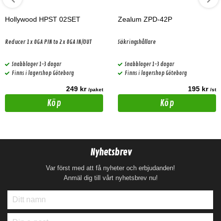
Hollywood HPST 02SET
Zealum ZPD-42P
Reducer 1x 0GA PIN to 2x 0GA IN/OUT
Säkringshållare
Snabblager 1-3 dagar
Snabblager 1-3 dagar
Finns i lagershop Göteborg
Finns i lagershop Göteborg
249 kr
195 kr
/paket
/st
Köp
Köp
Nyhetsbrev
Var först med att få nyheter och erbjudanden!
Anmäl dig till vårt nyhetsbrev nu!