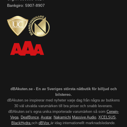
Bankgiro: 5907-8907
dBAkuten.se - En av Sveriges största nätbutik för billjud och
bilstereo.
dBAkuten.se inspirerar med nyheter varje dag från några av butikens
30 väl utvalda varumärken till bra priser och snabb leverans.
dBAkuten.se’s egna unika importerade varumärken så som
Cerwin-
Vega
,
DeafBonce
,
Avatar
,
Nakamichi
Massive Audio
,
XCELSUS
,
BlackHydra
och
dBVox
är idag internationellt marknadsledande.