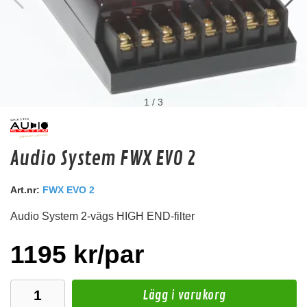
1
/
3
Hollywood HBTN
Audio System FWX EVO 2
Batteripolsko för minuspolen.
Snabblager 1-3 dagar
Art.nr:
FWX EVO 2
Finns i lagershop Göteborg
Audio System 2-vägs HIGH END-filter
219 kr
/st
Köp
1195 kr/par
Lägg i varukorg