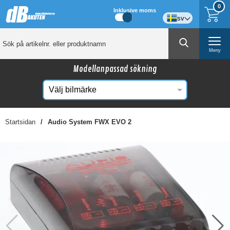
0
Inklusive moms
sv
Meny
Modellanpassad sökning
Startsidan
Audio System FWX EVO 2
☓
Kanske någon av dessa produkter kan intressera
dig?