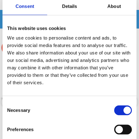
Produkten har inga recensioner
Consent
Details
About
Relaterade produkter
This website uses cookies
We use cookies to personalise content and ads, to
provide social media features and to analyse our traffic.
-6%
We also share information about your use of our site with
our social media, advertising and analytics partners who
may combine it with other information that you’ve
provided to them or that they’ve collected from your use
of their services.
Consent
Necessary
Selection
2-pack dB 2vägsfilter v2
Helix Ci7 FX-UNI.2
Preferences
2st Specialfilter för 2ohms drift
Delningsfilter för Compose i7 högtalare