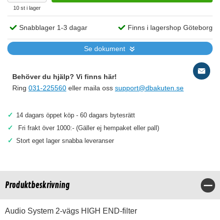
10 st i lager
Snabblager 1-3 dagar
Finns i lagershop Göteborg
Se dokument
Behöver du hjälp? Vi finns här!
Ring
031-225560
eller maila oss
support@dbakuten.se
✓
14 dagars öppet köp - 60 dagars bytesrätt
✓
Fri frakt över 1000:- (Gäller ej hempaket eller pall)
✓
Stort eget lager snabba leveranser
Produktbeskrivning
Stä
Audio System 2-vägs HIGH END-filter