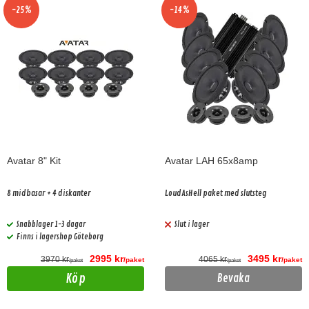
-25%
-14%
Avatar 8" Kit
Avatar LAH 65x8amp
8 midbasar + 4 diskanter
LoudAsHell paket med slutsteg
Snabblager 1-3 dagar
Slut i lager
Finns i lagershop Göteborg
2995 kr
3495 kr
3970 kr
4065 kr
/paket
/paket
/paket
/paket
Köp
Bevaka