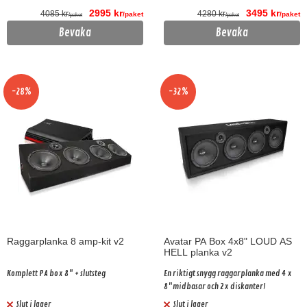
2995 kr
3495 kr
4085 kr
4280 kr
/paket
/paket
/paket
/paket
Bevaka
Bevaka
-28%
-32%
Raggarplanka 8 amp-kit v2
Avatar PA Box 4x8" LOUD AS
HELL planka v2
Komplett PA box 8" + slutsteg
En riktigt snygg raggarplanka med 4 x
8"midbasar och 2x diskanter!
Slut i lager
Slut i lager