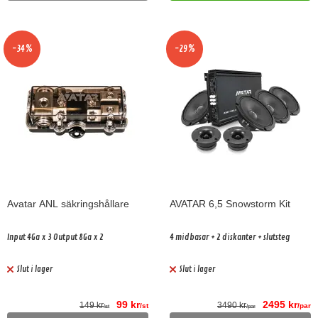
-34%
-29%
Avatar ANL säkringshållare
AVATAR 6,5 Snowstorm Kit
Input 4Ga x 3 Output 8Ga x 2
4 midbasar + 2 diskanter + slutsteg
Slut i lager
Slut i lager
99 kr
2495 kr
149 kr
3490 kr
/st
/par
/st
/par