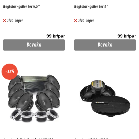
Högtalar-galler för 6,5"
Högtalar-galler för 8"
Slut i lager
Slut i lager
99 kr/par
99 kr/par
Bevaka
Bevaka
-33%