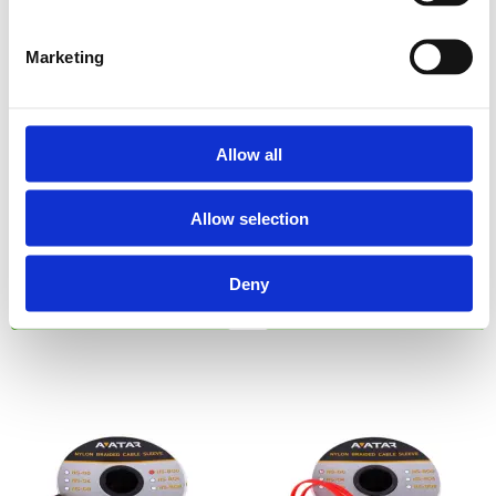
Marketing
Avatar NS-O4 Full rulle
Avatar NS-O8 Full rulle
Allow all
Isolerande kabelfläta 4GA (100m)
Kabelfläta elektriskt isolerande 8GA.
Orange färg. Material: nylon.
(100m) Orange färg. Material: nylon.
Allow selection
Snabblager 1-3 dagar
Snabblager 1-3 dagar
Fåtal i lagershop Göteborg
Fåtal i lagershop Göteborg
795 kr/st
795 kr/st
Deny
Köp
Köp