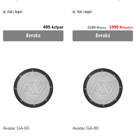
Slut i lager
Slut i lager
495 kr/par
1995 kr
2285 kr
/paket
/paket
Bevaka
Bevaka
Avatar GA-65
Avatar GA-80