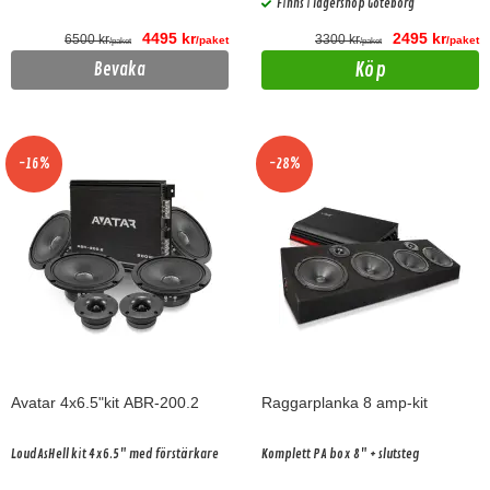
Finns i lagershop Göteborg
4495 kr
2495 kr
6500 kr
3300 kr
/paket
/paket
/paket
/paket
Köp
Bevaka
-16%
-28%
Avatar 4x6.5"kit ABR-200.2
Raggarplanka 8 amp-kit
LoudAsHell kit 4x6.5" med förstärkare
Komplett PA box 8" + slutsteg