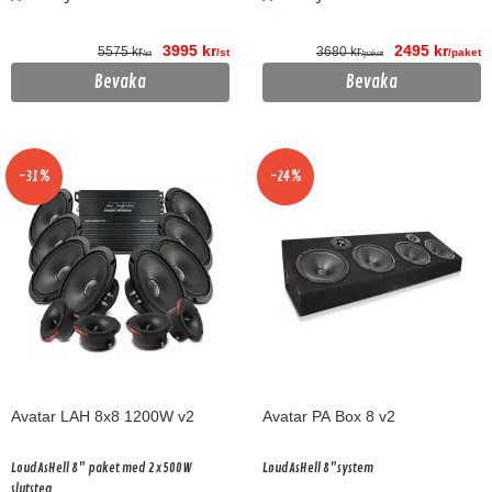
3995 kr
2495 kr
5575 kr
3680 kr
/st
/paket
/st
/paket
Bevaka
Bevaka
-31%
-24%
Avatar LAH 8x8 1200W v2
Avatar PA Box 8 v2
LoudAsHell 8" paket med 2x500W
LoudAsHell 8"system
slutsteg