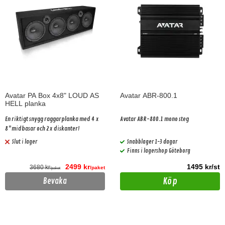
Avatar PA Box 4x8" LOUD AS
Avatar ABR-800.1
HELL planka
En riktigt snygg raggarplanka med 4 x
Avatar ABR-800.1 mono steg
8"midbasar och 2x diskanter!
Slut i lager
Snabblager 1-3 dagar
Finns i lagershop Göteborg
2499 kr
1495 kr/st
3680 kr
/paket
/paket
Köp
Bevaka