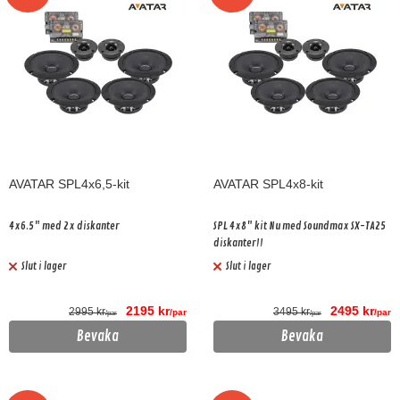
AVATAR SPL4x6,5-kit
AVATAR SPL4x8-kit
4x6.5" med 2x diskanter
SPL 4x8" kit Nu med Soundmax SX-TA25
diskanter!!
Slut i lager
Slut i lager
2195 kr
2495 kr
2995 kr
3495 kr
/par
/par
/par
/par
Bevaka
Bevaka