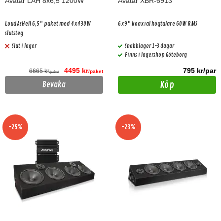
Avatar LAH 8x6,5 1200W
Avatar XBR-6913
LoudAsHell 6,5" paket med 4x430W
6x9" koaxial högtalare 60W RMS
slutsteg
Slut i lager
Snabblager 1-3 dagar
Finns i lagershop Göteborg
4495 kr
795 kr/par
6665 kr
/paket
/paket
Köp
Bevaka
-25%
-23%