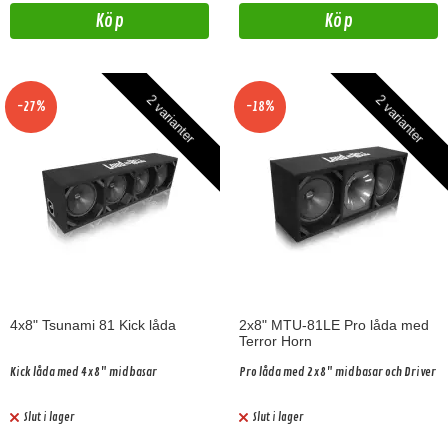
Köp
Köp
2 varianter
2 varianter
-27%
-18%
4x8" Tsunami 81 Kick låda
2x8" MTU-81LE Pro låda med
Terror Horn
Kick låda med 4x8" midbasar
Pro låda med 2x8" midbasar och Driver
Slut i lager
Slut i lager