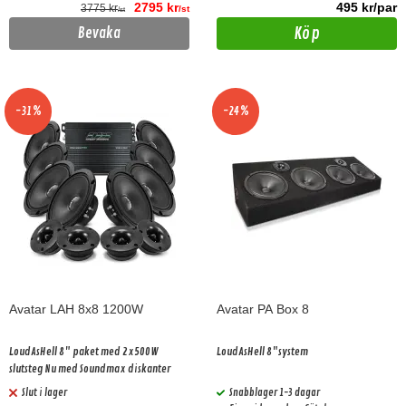
2795 kr
495 kr/par
3775 kr
/st
/st
Köp
Bevaka
-31%
-24%
Avatar LAH 8x8 1200W
Avatar PA Box 8
LoudAsHell 8" paket med 2x500W
LoudAsHell 8"system
slutsteg Nu med Soundmax diskanter
Slut i lager
Snabblager 1-3 dagar