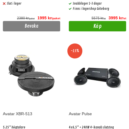
Slut i lager
Snabblager 1-3 dagar
Finns i lagershop Göteborg
1995 kr
3995 kr
2380 kr
5575 kr
/paket
/st
/paket
/st
Köp
Bevaka
-13%
Avatar XBR-513
Avatar Pulse
5.25" högtalare
4x6,5" + 240W 4-kanals slutsteg