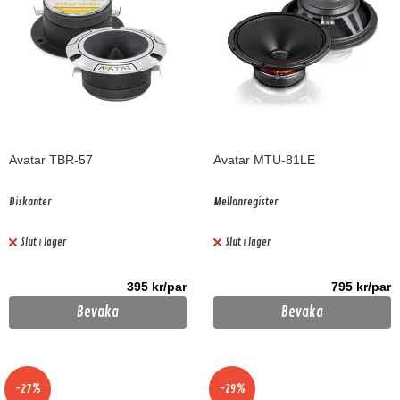
Avatar TBR-57
Avatar MTU-81LE
Diskanter
Mellanregister
Slut i lager
Slut i lager
395 kr/par
795 kr/par
Bevaka
Bevaka
-27%
-29%