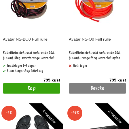
Avatar NS-BO0 Full rulle
Avatar NS-O0 Full rulle
Kabelfläta elektriskt isolerande 0GA.
Kabelfläta elektriskt isolerande 0GA.
(100m) Färg: svart/orange. Material:
(100m) Orange färg. Material: nylon.
nylon.
Snabblager 1-3 dagar
Slut i lager
Finns i lagershop Göteborg
795 kr/st
795 kr/st
Köp
Bevaka
4 varianter
2 varianter
-5%
-39%