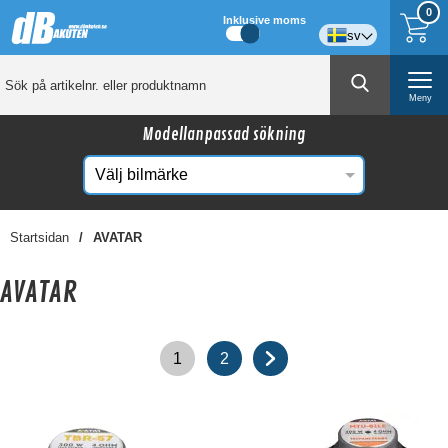
0
Inklusive moms
sv
Meny
Modellanpassad sökning
Startsidan
AVATAR
AVATAR
1
2