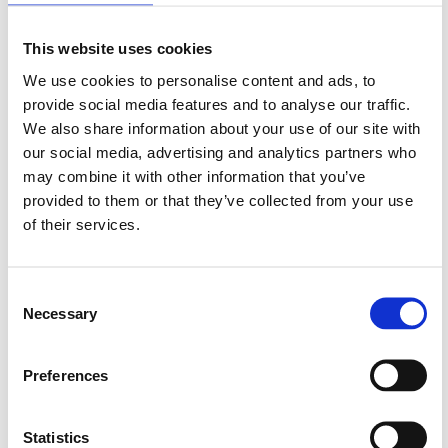
This website uses cookies
We use cookies to personalise content and ads, to
Avatar/Vibe PA Box kit
Avatar NS-BO4 Full rulle 100m
provide social media features and to analyse our traffic.
We also share information about your use of our site with
4x6,5", 2 diskanter + slutsteg
Kabelfläta elektriskt isolerande 4GA.
(100m) Färg: svart/orange. Material:
our social media, advertising and analytics partners who
nylon.
may combine it with other information that you’ve
Slut i lager
Snabblager 1-3 dagar
Finns i lagershop Göteborg
provided to them or that they’ve collected from your use
of their services.
2795 kr
795 kr/st
3690 kr
/st
/st
Köp
Bevaka
Consent
Necessary
Selection
Preferences
Statistics