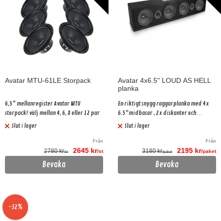
Avatar MTU-61LE Storpack
Avatar 4x6.5" LOUD AS HELL
planka
6,5" mellanregister Avatar MTU
En riktigt snygg raggarplanka med 4x
storpack! välj mellan 4, 6, 8 eller 12 par
6.5"midbasar , 2x diskanter och
delningsfilter!
Slut i lager
Slut i lager
Från
Från
2645 kr
2195 kr
2780 kr
3180 kr
/st
/paket
/st
/paket
Bevaka
Bevaka
-32%