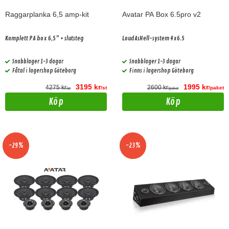
Raggarplanka 6,5 amp-kit
Avatar PA Box 6.5pro v2
Komplett PA box 6,5" + slutsteg
LoudAsHell-system 4x6.5
Snabblager 1-3 dagar
Snabblager 1-3 dagar
Fåtal i lagershop Göteborg
Finns i lagershop Göteborg
3195 kr
1995 kr
4275 kr
2600 kr
/st
/paket
/st
/paket
Köp
Köp
-29%
-23%