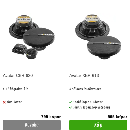
Avatar CBR-620
Avatar XBR-613
6.5" högtalar-kit
6.5" Koaxialhögtalare
Slut i lager
Snabblager 1-3 dagar
Finns i lagershop Göteborg
795 kr/par
595 kr/par
Köp
Bevaka