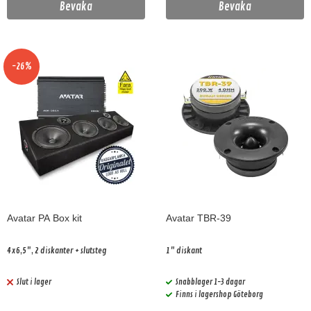
Bevaka
Bevaka
-26%
Avatar PA Box kit
Avatar TBR-39
4x6,5", 2 diskanter + slutsteg
1" diskant
Slut i lager
Snabblager 1-3 dagar
Finns i lagershop Göteborg