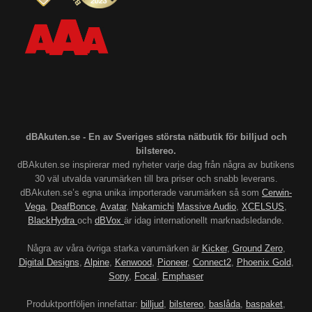
dBAkuten.se - En av Sveriges största nätbutik för billjud och
bilstereo.
dBAkuten.se inspirerar med nyheter varje dag från några av butikens
30 väl utvalda varumärken till bra priser och snabb leverans.
dBAkuten.se’s egna unika importerade varumärken så som
Cerwin-
Vega
,
DeafBonce
,
Avatar
,
Nakamichi
Massive Audio
,
XCELSUS
,
BlackHydra
och
dBVox
är idag internationellt marknadsledande.
Några av våra övriga starka varumärken är
Kicker
,
Ground Zero
,
Digital Designs
,
Alpine
,
Kenwood
,
Pioneer
,
Connect2
,
Phoenix Gold
,
Sony
,
Focal
,
Emphaser
Produktportföljen innefattar:
billjud
,
bilstereo
,
baslåda
,
baspaket
,