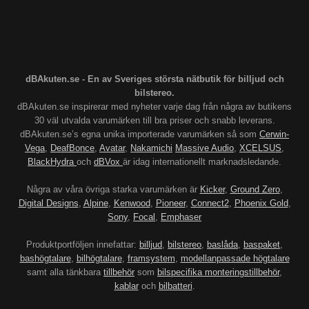
dBAkuten.se - En av Sveriges största nätbutik för billjud och
bilstereo.
dBAkuten.se inspirerar med nyheter varje dag från några av butikens
30 väl utvalda varumärken till bra priser och snabb leverans.
dBAkuten.se’s egna unika importerade varumärken så som
Cerwin-
Vega
,
DeafBonce
,
Avatar
,
Nakamichi
Massive Audio
,
XCELSUS
,
BlackHydra
och
dBVox
är idag internationellt marknadsledande.
Några av våra övriga starka varumärken är
Kicker
,
Ground Zero
,
Digital Designs
,
Alpine
,
Kenwood
,
Pioneer
,
Connect2
,
Phoenix Gold
,
Sony
,
Focal
,
Emphaser
Produktportföljen innefattar:
billjud
,
bilstereo
,
baslåda
,
baspaket
,
bashögtalare
,
bilhögtalare
,
framsystem
,
modellanpassade högtalare
samt alla tänkbara
tillbehör
som
bilspecifika monteringstillbehör
,
kablar
och
bilbatteri
.