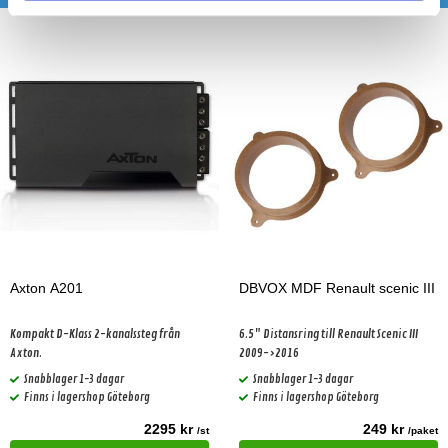
Axton A201
DBVOX MDF Renault scenic III
Kompakt D-Klass 2-kanalssteg från
6.5" Distansring till Renault Scenic III
Axton.
2009->2016
Snabblager 1-3 dagar
Snabblager 1-3 dagar
Finns i lagershop Göteborg
Finns i lagershop Göteborg
2295 kr
249 kr
/st
/paket