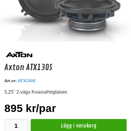
MDF ring 8" försänkt
Axton ATX130S
Monteringsring
Snabblager 1-3 dagar
Art.nr:
ATX130S
Finns i lagershop Göteborg
5,25" 2-vägs Koaxialhögtalare.
99 kr
139 kr
/st
/st
Köp
895 kr/par
Lägg i varukorg