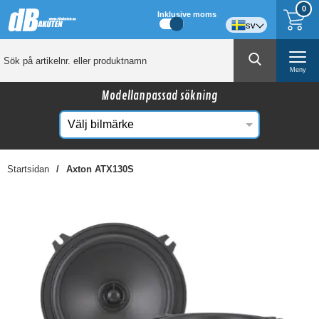
0
Inklusive moms
sv
Meny
Modellanpassad sökning
Startsidan
Axton ATX130S
☓
Kanske någon av dessa produkter kan intressera
dig?
-29%