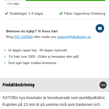
3 st i lager
Snabblager 1-3 dagar
Fåtal i lagershop Göteborg
Behöver du hjälp? Vi finns här!
Ring
031-225560
eller maila oss
support@dbakuten.se
✓
14 dagars öppet köp - 60 dagars bytesrätt
✓
Fri frakt över 1000:- (Gäller ej hempaket eller pall)
✓
Stort eget lager snabba leveranser
Produktbeskrivning
Stä
AXTONs nya koaxialer är konstruerade som punktljudkällor.
Kupolen på 13 mm är på samma nivå som baskonen och