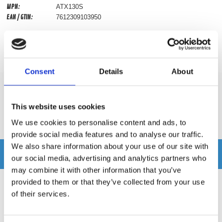
MPN:
ATX130S
EAN / GTIN:
7612309103950
Prishistorik
Lägsta pris de senaste 30 dagarna är 895 kr
Consent
Details
About
Recensioner
This website uses cookies
We use cookies to personalise content and ads, to
Produkten har inga recensioner
provide social media features and to analyse our traffic.
We also share information about your use of our site with
Relaterade produkter
our social media, advertising and analytics partners who
may combine it with other information that you’ve
provided to them or that they’ve collected from your use
of their services.