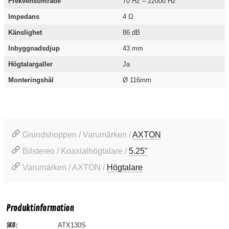
Frekvensområde
70 Hz – 22000 Hz
Impedans
4 Ω
Känslighet
86 dB
Inbyggnadsdjup
43 mm
Högtalargaller
Ja
Monteringshål
Ø 116mm
Grundshoppen / Varumärken /
AXTON
Bilstereo / Koaxialhögtalare /
5.25"
Varumärken / AXTON /
Högtalare
Produktinformation
SKU:
ATX130S