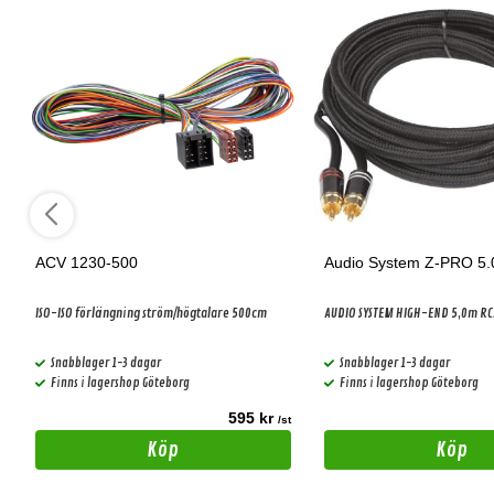
ACV 1230-500
Audio System Z-PRO 5.
ISO-ISO förlängning ström/högtalare 500cm
AUDIO SYSTEM HIGH-END 5,0m RC
Snabblager 1-3 dagar
Snabblager 1-3 dagar
Finns i lagershop Göteborg
Finns i lagershop Göteborg
595 kr
t
/st
Köp
Köp