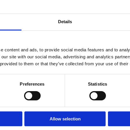
spelning och studiomasterkvalitet via
heter till en rimlig kostnad.
Details
Recensioner
e content and ads, to provide social media features and to analy
 our site with our social media, advertising and analytics partn
Produkten har inga recensioner
 provided to them or that they’ve collected from your use of their
Preferences
Statistics
-14%
Allow selection