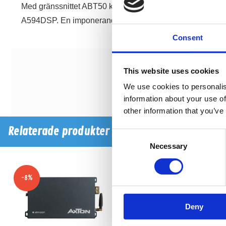
Med gränssnittet ABT50 kan du njuta av Hi-Res Audio-upp
A594DSP. En imponerande förstärkare med en mängd möjlig
Consent
This website uses cookies
We use cookies to personalis
information about your use of
other information that you’ve
Relaterade produkter
Consent
Necessary
Selection
-8%
Deny