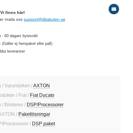
Vi finns här!
ler maila oss
support@dbakuten.se
 - 60 dagars bytesrätt
- (Gäller ej hempaket eller pall)
abba leveranser
 / Varumärken /
AXTON
odukter / Fiat /
Fiat Ducato
/ Bilstereo /
DSP/Processorer
 AXTON /
Paketlösningar
P/Processorer /
DSP paket