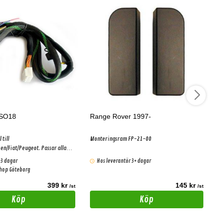
ISO18
Range Rover 1997-
till
Monteringsram FP-21-00
en/Fiat/Peugeot. Passar alla
ärkare. Gäller bilar med basic
-3 dagar
Hos leverantör 3+ dagar
shop Göteborg
399 kr
145 kr
/st
/st
Köp
Köp