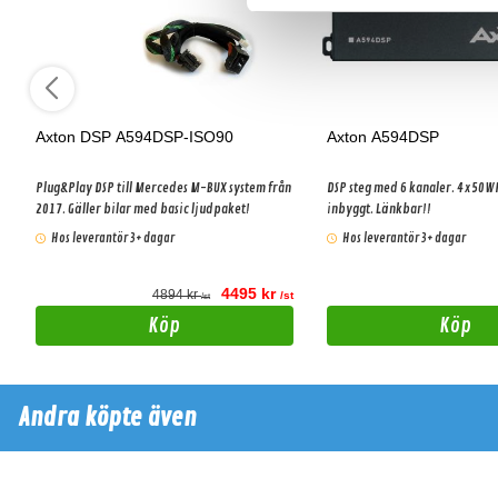
Axton DSP A594DSP-ISO90
Axton A594DSP
Plug&Play DSP till Mercedes M-BUX system från
DSP steg med 6 kanaler. 4x50WRMS effekt
2017. Gäller bilar med basic ljudpaket!
inbyggt. Länkbar!!
Hos leverantör 3+ dagar
Hos leverantör 3+ dagar
4495 kr
4894 kr
t
/st
/st
Köp
Köp
Andra köpte även