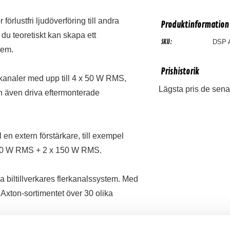
örlustfri ljudöverföring till andra
Produktinformation
du teoretiskt kan skapa ett
SKU:
DSP 
tem.
Prishistorik
kanaler med upp till 4 x 50 W RMS,
Lägsta pris de sena
kan även driva eftermonterade
 en extern förstärkare, till exempel
x 50 W RMS + 2 x 150 W RMS.
biltillverkares flerkanalssystem. Med
 Axton-sortimentet över 30 olika