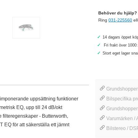
Behöver du hjälp? 
Ring
031-225560
el
✓
14 dagars öppet köp
✓
Fri frakt över 1000:
✓
Stort eget lager sn
Grundshoppen
imponerande uppsättning funktioner
Bilspecifika pr
metrisk EQ, upp till 24 dB/okt
Grundshoppen 
e filteregenskaper - Butterworth,
Varumärken /
EQ för att säkerställa ett jämnt
Bilstereo / DS