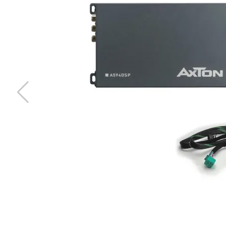
Apocalypse FAM - 200
4X200A mini ANL säkring
Snabblager 1-3 dagar
Finns i lagershop Göteborg