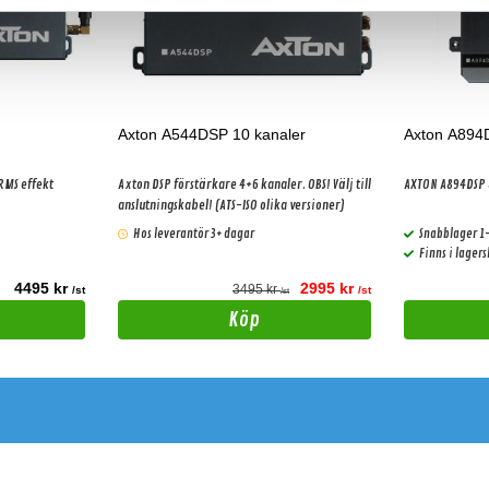
Axton A544DSP 10 kanaler
Axton A894
Axton DSP förstärkare 4+6 kanaler. OBS! Välj till
AXTON A894DSP 
anslutningskabel! (ATS-ISO olika versioner)
Hos leverantör 3+ dagar
Snabblager 1
Finns i lager
4495 kr
2995 kr
3495 kr
/st
/st
/st
Köp