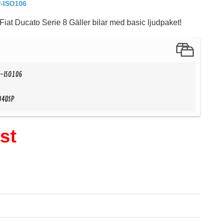
-ISO106
Fiat Ducato Serie 8 Gäller bilar med basic ljudpaket!
S-ISO106
94DSP
K
st
99 kr
/st
79 kr
/st