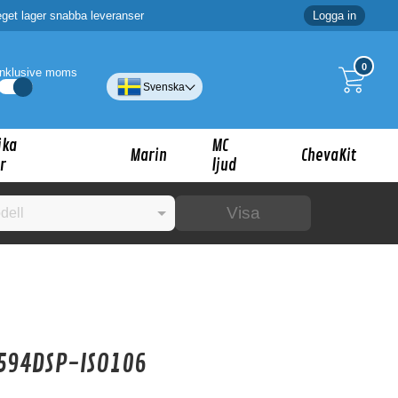
eget lager snabba leveranser
Logga in
0
Inklusive moms
Svenska
ika
MC
Marin
ChevaKit
r
ljud
Visa
☓
ig?
A594DSP-ISO106