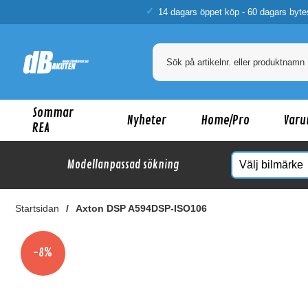
14 dagars öppet köp - 60 dagars byte
Sommar
Nyheter
Home/Pro
Varu
REA
Modellanpassad sökning
Startsidan
Axton DSP A594DSP-ISO106
Ka
-8%