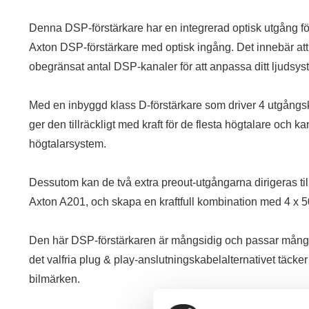
Denna DSP-förstärkare har en integrerad optisk utgång för f
Axton DSP-förstärkare med optisk ingång. Det innebär att 
obegränsat antal DSP-kanaler för att anpassa ditt ljudsys
Med en inbyggd klass D-förstärkare som driver 4 utgångs
ger den tillräckligt med kraft för de flesta högtalare och 
högtalarsystem.
Dessutom kan de två extra preout-utgångarna dirigeras till
Axton A201, och skapa en kraftfull kombination med 4 
Den här DSP-förstärkaren är mångsidig och passar många 
det valfria plug & play-anslutningskabelalternativet täcker
bilmärken.