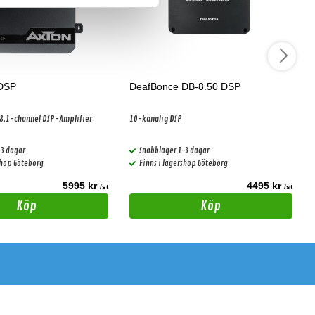
DSP
DeafBonce DB-8.50 DSP
8.1-channel DSP-Amplifier
10-kanalig DSP
-3 dagar
Snabblager 1-3 dagar
shop Göteborg
Finns i lagershop Göteborg
5995 kr
4495 kr
/st
/st
Köp
Köp