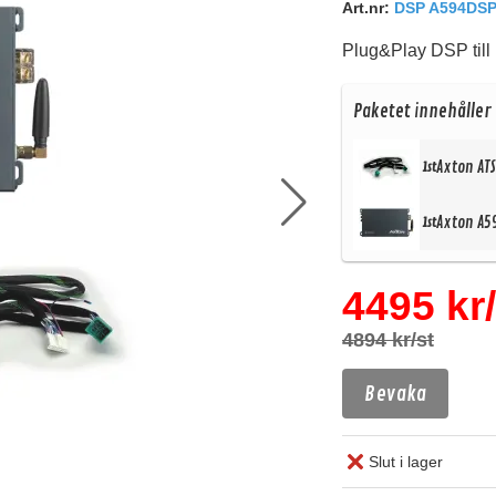
Art.nr:
DSP A594DSP
Plug&Play DSP till 
Paketet innehåller
Axton AT
1st
Axton A5
1st
4495 kr/
4894 kr/st
Bevaka
Slut i lager
Köp