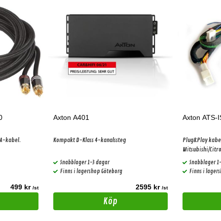
0
Axton A401
Axton ATS-
A-kabel.
Kompakt D-Klass 4-kanalssteg
Plug&Play kabel 
Mitsubishi/Citro
Axton DSP först
Snabblager 1-3 dagar
Snabblager 1
ljudpaket!
Finns i lagershop Göteborg
Finns i lager
499 kr
2595 kr
/st
/st
Köp