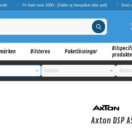
srätt
Fri frakt över 1000:- (Gäller ej hempaket eller pall)
Stort 
Bilspecif
märken
Bilstereo
Paketlösningar
produkte
nske någon av dessa produkter kan intressera d
Axton DSP 