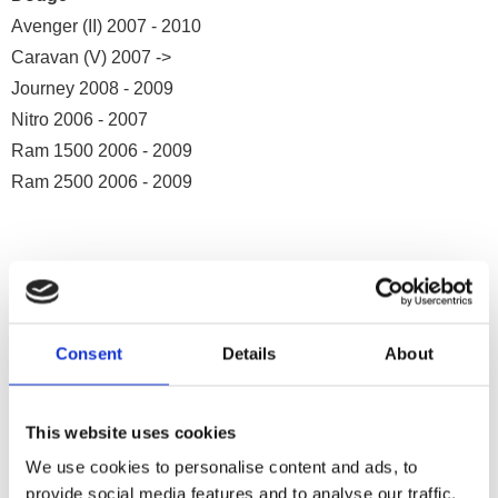
Avenger (II) 2007 - 2010
Caravan (V) 2007 ->
Journey 2008 - 2009
Nitro 2006 - 2007
Ram 1500 2006 - 2009
Ram 2500 2006 - 2009
Jeep
Cherokee (KK) 2007 ->
Consent
Details
About
Commander 2007 ->
Compass 2007 - 2008
Grand Cherokee (WH) 2008 - 2010
This website uses cookies
Wrangler 2008 - 2010
We use cookies to personalise content and ads, to
provide social media features and to analyse our traffic.