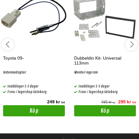
Toyota 09-
Dubbeldin Kit- Universal
113mm
Antennadapter
Monteringsram
Snabblager 1-3 dagar
Snabblager 1-3 dagar
Finns i lagershop Göteborg
Finns i lagershop Göteborg
249 kr
295 kr
495 kr
/st
/st
/st
Köp
Köp