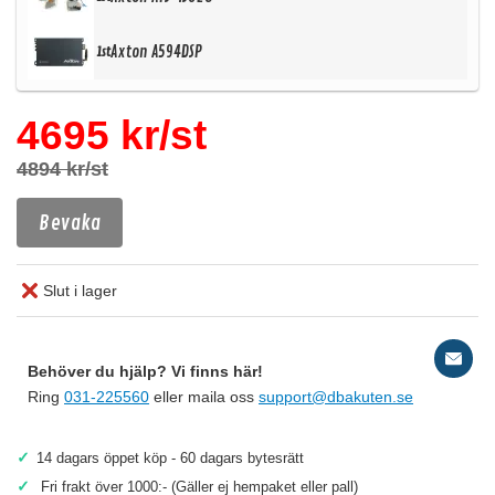
Axton A594DSP
1st
4695 kr/st
4894 kr/st
Bevaka
Slut i lager
Behöver du hjälp? Vi finns här!
Ring
031-225560
eller maila oss
support@dbakuten.se
✓
14 dagars öppet köp - 60 dagars bytesrätt
✓
Fri frakt över 1000:- (Gäller ej hempaket eller pall)