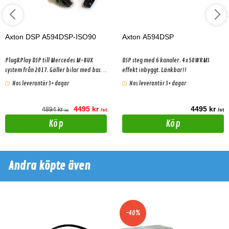
Axton DSP A594DSP-ISO90
Axton A594DSP
Plug&Play DSP till Mercedes M-BUX
DSP steg med 6 kanaler. 4x50WRMS
system från 2017. Gäller bilar med basic
effekt inbyggt. Länkbar!!
ljudpaket!
Hos leverantör 3+ dagar
Hos leverantör 3+ dagar
4495 kr
4495 kr
4894 kr
/st
/st
/st
Köp
Köp
Andra köpte även
-40%