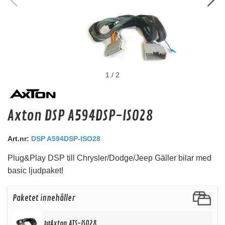
1
/
2
Monteringsram 281270-01
Axton DSP A594DSP-ISO28
Monteringsram SAAB 9.3
Snabblager 1-3 dagar
Art.nr:
DSP A594DSP-ISO28
Finns i lagershop Göteborg
Plug&Play DSP till Chrysler/Dodge/Jeep Gäller bilar med
295 kr
495 kr
/st
/st
basic ljudpaket!
236 kr
396 kr
/st
/st
Köp
Paketet innehåller
Axton ATS-ISO28
1st