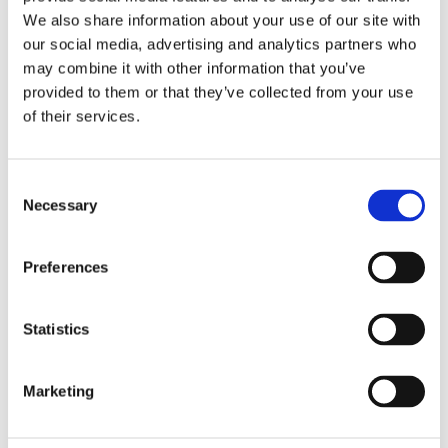
We also share information about your use of our site with
our social media, advertising and analytics partners who
may combine it with other information that you’ve
provided to them or that they’ve collected from your use
Grundshoppen / Varumärken /
AXTON
of their services.
Bilspecifika produkter / Chrysler / Jeep /
Chrysler 300
Bilspecifika produkter / Chrysler / Jeep /
Chrysler Gra
nd Voyager
Consent
Necessary
Bilspecifika produkter / Dodge /
Dodge Avenger
Selection
Bilspecifika produkter / Dodge /
Dodge Journey
Preferences
Visa fler
(10 mer)
Statistics
Produktinformation
SKU:
DSP A594DSP-ISO28
Marketing
Prishistorik