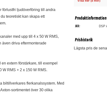
Visa fler
(8 mer)
örlustfri ljudöverföring till andra
du teoretiskt kan skapa ett
Produktinformation
tem.
SKU:
DSP 
kanaler med upp till 4 x 50 W RMS,
Prishistorik
kan även driva eftermonterade
Lägsta pris de sena
 en extern förstärkare, till exempel
x 50 W RMS + 2 x 150 W RMS.
biltillverkares flerkanalssystem. Med
 Axton-sortimentet över 30 olika