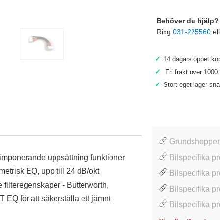
Behöver du hjälp? 
Ring
031-225560
el
✓
14 dagars öppet köp
✓
Fri frakt över 1000:
✓
Stort eget lager sn
Grundshoppen
imponerande uppsättning funktioner
Bilspecifika p
metrisk EQ, upp till 24 dB/okt
Bilspecifika p
e filteregenskaper - Butterworth,
Bilspecifika p
EQ för att säkerställa ett jämnt
Bilspecifika p