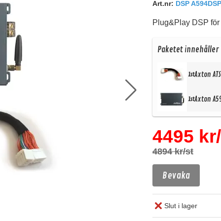
Art.nr:
DSP A594DSP
Plug&Play DSP för H
Paketet innehåller
Axton AT
1st
Axton A5
1st
4495 kr/
4894 kr/st
Bevaka
Slut i lager
Köp