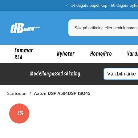
14 dagars öppet köp - 60 dagars byte
Sommar
Nyheter
Home/Pro
Varu
REA
Modellanpassad sökning
Startsidan
Axton DSP A594DSP-ISO45
Ka
-8%