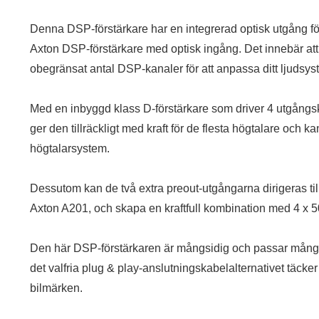
Denna DSP-förstärkare har en integrerad optisk utgång för f
Axton DSP-förstärkare med optisk ingång. Det innebär att 
obegränsat antal DSP-kanaler för att anpassa ditt ljudsys
Med en inbyggd klass D-förstärkare som driver 4 utgångs
ger den tillräckligt med kraft för de flesta högtalare och 
högtalarsystem.
Dessutom kan de två extra preout-utgångarna dirigeras till
Axton A201, och skapa en kraftfull kombination med 4 
Den här DSP-förstärkaren är mångsidig och passar många 
det valfria plug & play-anslutningskabelalternativet täcker
bilmärken.