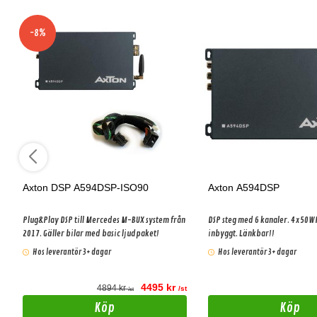
-8%
Axton DSP A594DSP-ISO90
Axton A594DSP
Plug&Play DSP till Mercedes M-BUX system från
DSP steg med 6 kanaler. 4x50WRMS effekt
2017. Gäller bilar med basic ljudpaket!
inbyggt. Länkbar!!
Hos leverantör 3+ dagar
Hos leverantör 3+ dagar
4495 kr
4894 kr
t
/st
/st
Köp
Köp