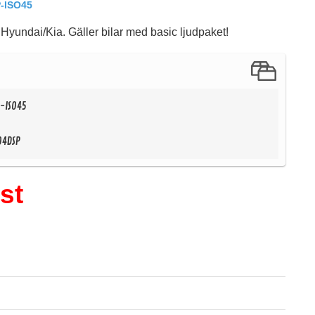
-ISO45
yundai/Kia. Gäller bilar med basic ljudpaket!
S-ISO45
94DSP
A
st
35
99 kr
/st
79 kr
/st