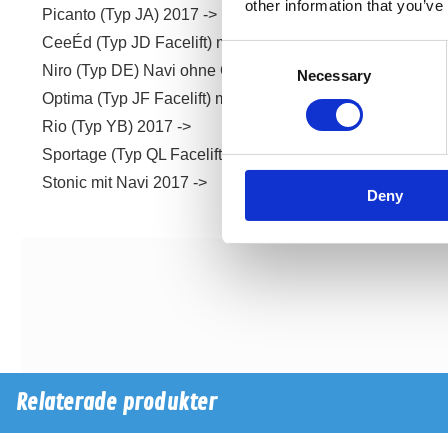
other information that you’ve
Picanto (Typ JA) 2017 ->
CeeÉd (Typ JD Facelift) mit Navi 2017 ->
Consent
Niro (Typ DE) Navi ohne CD 2017 ->
Necessary
Selection
Optima (Typ JF Facelift) mit Navi 2017 ->
Rio (Typ YB) 2017 ->
Sportage (Typ QL Facelift) mit Navi 2017 ->
Stonic mit Navi 2017 ->
Deny
Relaterade produkter