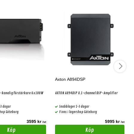
Axton A894DSP
6-kanalig förstärkare 6x100W
AXTON A894DSP 8.1-channel DSP-Amplifier
-3 dagar
Snabblager 1-3 dagar
shop Göteborg
Finns i lagershop Göteborg
3595 kr
5995 kr
/st
/st
Köp
Köp