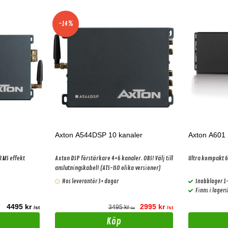
-14%
Axton A544DSP 10 kanaler
Axton A601
Axton DSP förstärkare 4+6 kanaler. OBS! Välj till
Ultra kompakt 
anslutningskabel! (ATS-ISO olika versioner)
Hos leverantör 3+ dagar
Snabblager 1
Finns i lager
4495 kr
2995 kr
3495 kr
/st
/st
/st
Köp