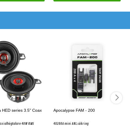
 HED series 3.5" Coax
Apocalypse FAM - 200
oaxialhögtalare 40W RMS
4X200A mini ANL säkring