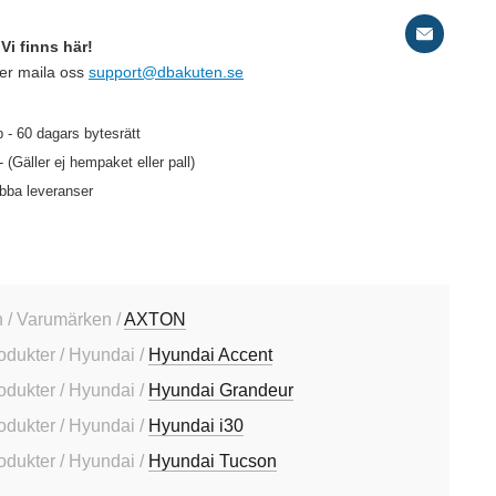
Vi finns här!
ler maila oss
support@dbakuten.se
 - 60 dagars bytesrätt
- (Gäller ej hempaket eller pall)
abba leveranser
 / Varumärken /
AXTON
rodukter / Hyundai /
Hyundai Accent
rodukter / Hyundai /
Hyundai Grandeur
rodukter / Hyundai /
Hyundai i30
rodukter / Hyundai /
Hyundai Tucson