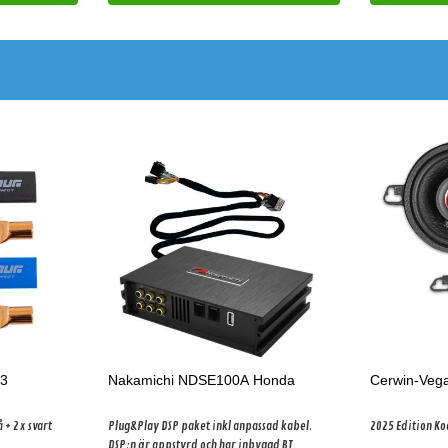
83
Nakamichi NDSE100A Honda
Cerwin-Vega
 + 2x svart
Plug&Play DSP paket inkl anpassad kabel.
2025 Edition K
DSP:n är appstyrd och har inbyggd BT