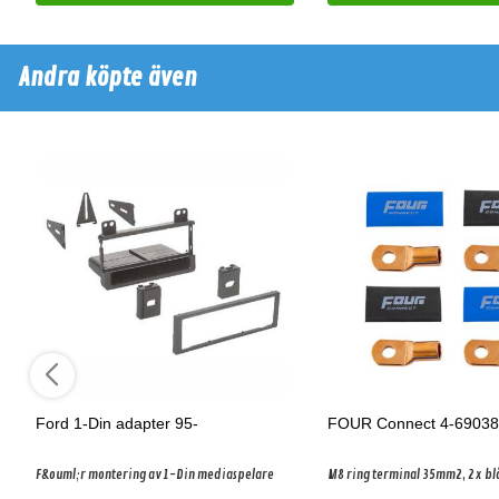
Andra köpte även
Ford 1-Din adapter 95-
FOUR Connect 4-6903
F&ouml;r montering av 1-Din mediaspelare
M8 ring terminal 35mm2, 2x blå