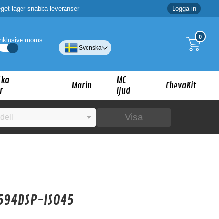
eget lager snabba leveranser
Logga in
0
Inklusive moms
Svenska
ika
MC
Marin
ChevaKit
r
ljud
Visa
☓
ig?
594DSP-ISO45