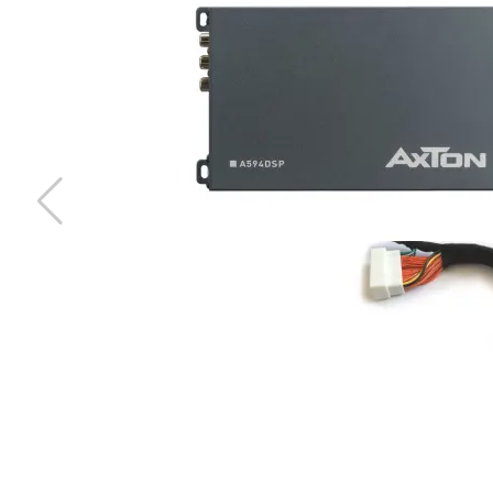
Apocalypse FAM - 150
4X150A mini ANL säkring
Snabblager 1-3 dagar
Finns i lagershop Göteborg