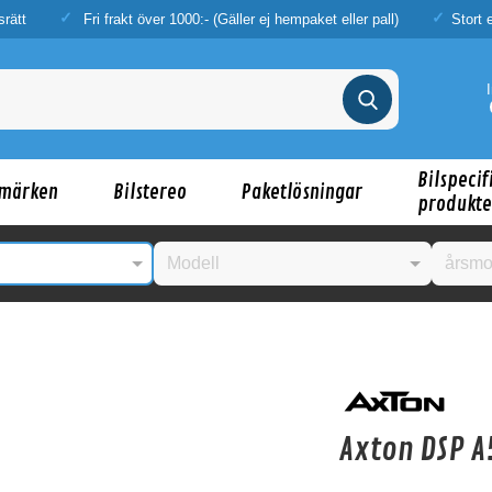
srätt
Fri frakt över 1000:- (Gäller ej hempaket eller pall)
Stort 
Bilspecif
märken
Bilstereo
Paketlösningar
produkte
nske någon av dessa produkter kan intressera d
Axton DSP A