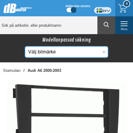
0
Inklusive moms
sv
Meny
Modellanpassad sökning
Startsidan
Audi A6 2000-2003
☓
Kanske någon av dessa produkter kan intressera
dig?