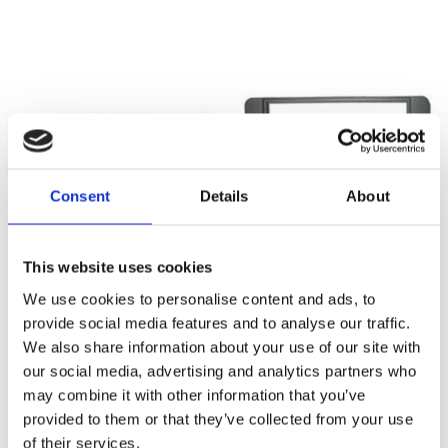
Consent
Details
About
This website uses cookies
Monteringsram AUDI
Monteringsram Audi A4
We use cookies to personalise content and ads, to
provide social media features and to analyse our traffic.
Passar Audi A4
Passar Audi A4
We also share information about your use of our site with
Snabblager 1-3 dagar
Snabblager 1-3 dagar
our social media, advertising and analytics partners who
Finns i lagershop Göteborg
Finns i lagershop Göteborg
may combine it with other information that you’ve
provided to them or that they’ve collected from your use
119 kr
495 kr
/st
/st
of their services.
Köp
Köp