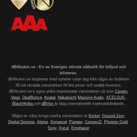
dBAkuten.se - En av Sveriges största nätbutik för billjud och
bilstereo.
dBAkuten.se inspirerar med nyheter varje dag från några av butikens
30 väl utvalda varumärken till bra priser och snabb leverans.
dBAkuten.se’s egna unika importerade varumärken så som
Cerwin-
Vega
,
DeafBonce
,
Avatar
,
Nakamichi
Massive Audio
,
XCELSUS
,
BlackHydra
och
dBVox
är idag internationellt marknadsledande.
Några av våra övriga starka varumärken är
Kicker
,
Ground Zero
,
Digital Designs
,
Alpine
,
Kenwood
,
Pioneer
,
Connect2
,
Phoenix Gold
,
Sony
,
Focal
,
Emphaser