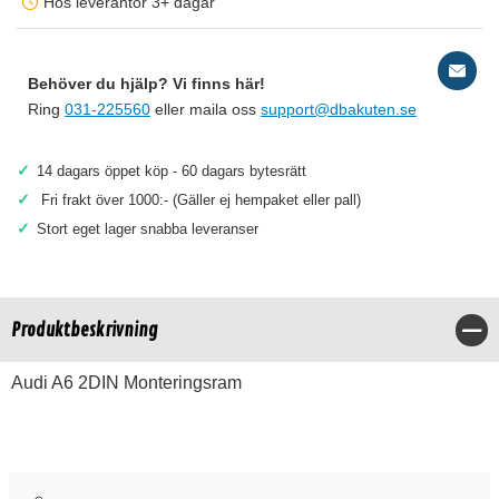
Hos leverantör 3+ dagar
Behöver du hjälp? Vi finns här!
Ring
031-225560
eller maila oss
support@dbakuten.se
✓
14 dagars öppet köp - 60 dagars bytesrätt
✓
Fri frakt över 1000:- (Gäller ej hempaket eller pall)
✓
Stort eget lager snabba leveranser
Produktbeskrivning
Stä
Audi A6 2DIN Monteringsram