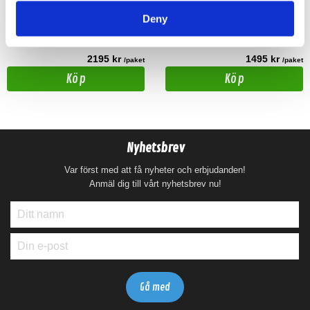
Deny
Hos leverantör 3+ dagar
Snabblager 1-3 dagar
Finns i lagershop Göteborg
2195 kr
1495 kr
/paket
/paket
Köp
Köp
Nyhetsbrev
Var först med att få nyheter och erbjudanden!
Anmäl dig till vårt nyhetsbrev nu!