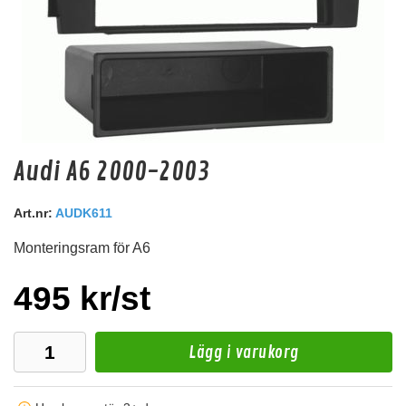
Audi A6 2000-2003
Audio System Z-EVO 0.75M
RCA kabel i OFC koppar. 0,75m lång.
Art.nr:
AUDK611
Monteringsram för A6
Snabblager 1-3 dagar
Finns i lagershop Göteborg
495 kr/st
129 kr
/st
Köp
Lägg i varukorg