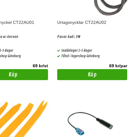
snyckel CT22AU01
Urtagsnycklar CT22AU02
ta ur stereon
Passar Audi, VW
1-3 dagar
Snabblager 1-3 dagar
ershop Göteborg
Fåtal i lagershop Göteborg
69 kr/st
69 kr/par
Köp
Köp