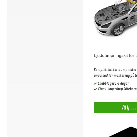
Ljuddämpningskit för 
Komplett kit för dämpmateri
anpassad för montering på tak
olika prisklasser.
Snabblager 1-3 dagar
Finns i lagershop Göteborg
Välj ...