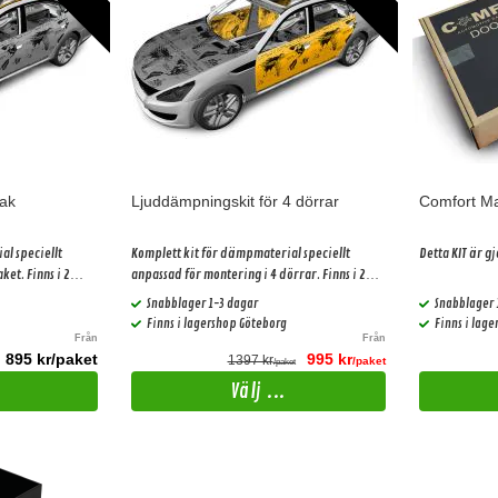
tak
Ljuddämpningskit för 4 dörrar
Comfort M
al speciellt
Komplett kit för dämpmaterial speciellt
Detta KIT är gj
et. Finns i 2
anpassad för montering i 4 dörrar. Finns i 2
olika prisklasser.
Snabblager 1-3 dagar
Snabblager 
Finns i lagershop Göteborg
Finns i lag
Från
Från
895 kr/paket
995 kr
1397 kr
/paket
/paket
Välj ...