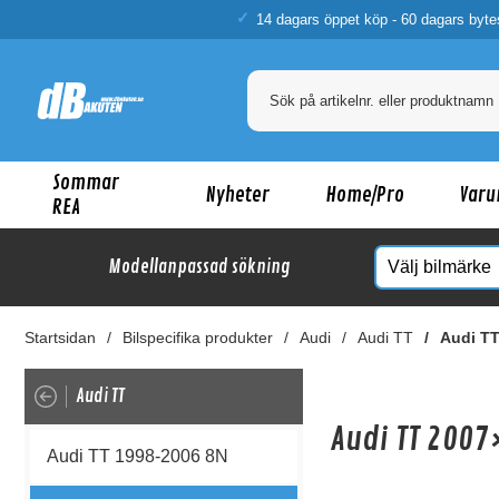
14 dagars öppet köp - 60 dagars byte
Sommar
Nyheter
Home/Pro
Varu
REA
Modellanpassad sökning
Startsidan
Bilspecifika produkter
Audi
Audi TT
Audi TT
Audi TT
Audi TT 2007
Audi TT 1998-2006 8N