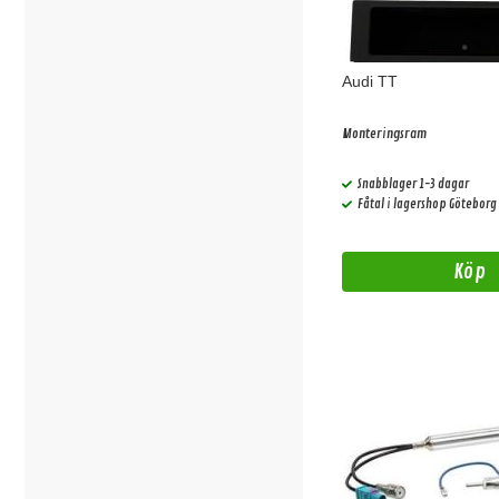
Audi TT
Monteringsram
Snabblager 1-3 dagar
Fåtal i lagershop Göteborg
Köp