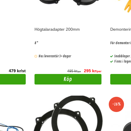
Högtalaradapter 200mm
Demonterin
8"
För demonteri
Hos leverantör 3+ dagar
Snabblager 
Finns i lag
479 kr/st
295 kr
495 kr
/par
/par
Köp
-16%