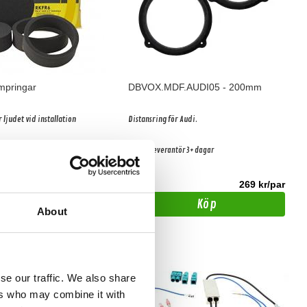
mpringar
DBVOX.MDF.AUDI05 - 200mm
r ljudet vid installation
Distansring för Audi.
1-3 dagar
Hos leverantör 3+ dagar
ershop Göteborg
249 kr
269 kr/par
295 kr
/par
/par
Köp
Köp
About
se our traffic. We also share
ers who may combine it with