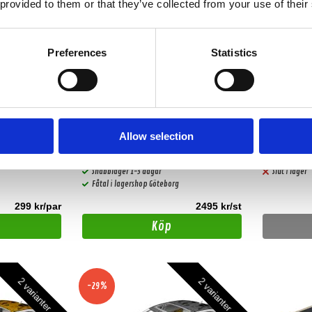
 provided to them or that they’ve collected from your use of their
Preferences
Statistics
- 165mm
Installationskit Audi TT
MATCH PP-
en 6-kanal
Allow selection
am.
Audi TT 2006-2014
gjord för enke
86DSP-förstärk
huvudenhet
Snabblager 1-3 dagar
Slut i lager
Fåtal i lagershop Göteborg
299 kr/par
2495 kr/st
Köp
2 varianter
2 varianter
-29%