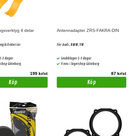
gsverktyg 4 delar
Antennadapter ZRS-FAKRA-DIN
ng bilinteriör
För Audi, BMW, VW
1-3 dagar
Snabblager 1-3 dagar
ershop Göteborg
Finns i lagershop Göteborg
199 kr/st
87 kr/st
Köp
Köp