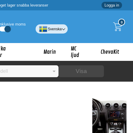
eget lager snabba leveranser
Logga in
0
Inklusive moms
Svenska
ika
MC
Marin
ChevaKit
r
ljud
Visa