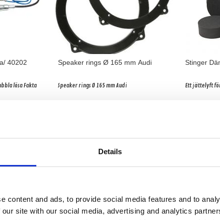
a/ 40202
Speaker rings Ø 165 mm Audi
Stinger Dä
bbla lösa Fakta
Speaker rings Ø 165 mm Audi
Ett jättelyft fö
Snabblager 1-3 dagar
Snabblager 
Finns i lagershop Göteborg
Finns i lag
188 kr/st
195 kr/par
Köp
Details
e content and ads, to provide social media features and to analy
 our site with our social media, advertising and analytics partn