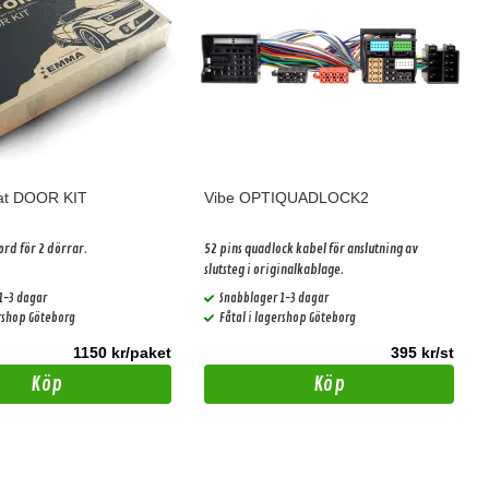
at DOOR KIT
Vibe OPTIQUADLOCK2
ord för 2 dörrar.
52 pins quadlock kabel för anslutning av
slutsteg i originalkablage.
1-3 dagar
Snabblager 1-3 dagar
ershop Göteborg
Fåtal i lagershop Göteborg
1150 kr/paket
395 kr/st
Köp
Köp