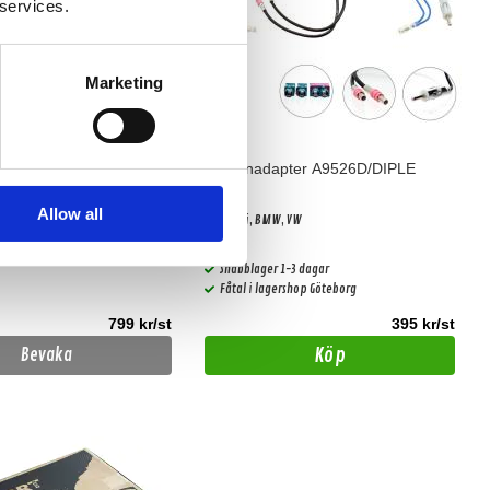
 services.
Marketing
VAG 2.6 kablage med
Antennadapter A9526D/DIPLE
s Original-huvudenhet
Allow all
l anslutning av en MATCH PP
För Audi, BMW, VW
are till en 6-kanals OEM-
Snabblager 1-3 dagar
Fåtal i lagershop Göteborg
799 kr/st
395 kr/st
Köp
Bevaka