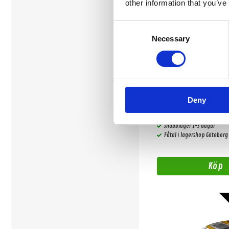
other information that you’ve
Consent
Necessary
Selection
DBVOX.MDF.AUDI06 
Deny
Distansring för Audi, dörr fr
Snabblager 1-3 dagar
Fåtal i lagershop Göteborg
Köp