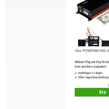
Vibe POWERBOX65.
VW/Audi Plug and Play förstä
bilar med Basic ljudpaket!
Snabblager 1-3 dagar
Fåtal i lagershop Göteborg
Köp