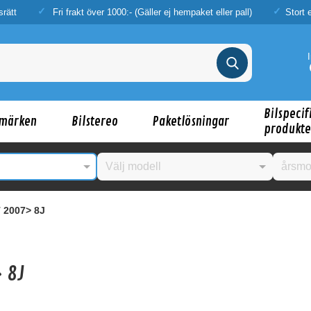
srätt
Fri frakt över 1000:- (Gäller ej hempaket eller pall)
Stort 
Bilspecif
märken
Bilstereo
Paketlösningar
produkte
 2007> 8J
> 8J