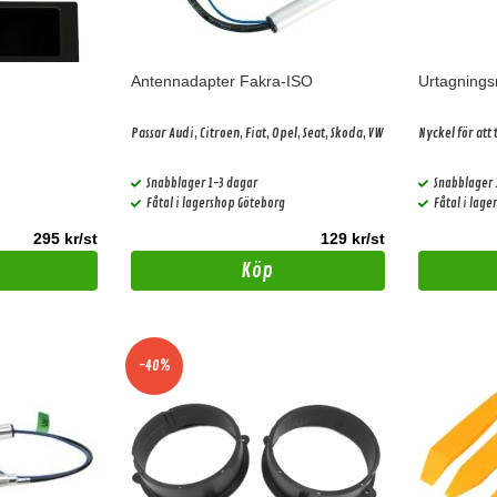
Antennadapter Fakra-ISO
Urtagning
Passar Audi, Citroen, Fiat, Opel, Seat, Skoda, VW
Nyckel för att 
Snabblager 1-3 dagar
Snabblager 
Fåtal i lagershop Göteborg
Fåtal i lag
295 kr/st
129 kr/st
Köp
-40%