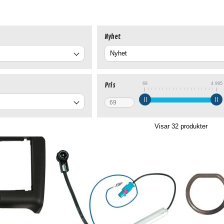
Nyhet
69
4 995
Pris
Visar
32
produkter