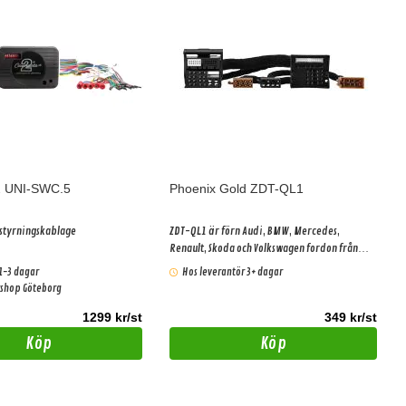
2 UNI-SWC.5
Phoenix Gold ZDT-QL1
tstyrningskablage
ZDT-QL1 är förn Audi, BMW, Mercedes,
Renault, Skoda och Volkswagen fordon från
2005 och framåt.
1-3 dagar
Hos leverantör 3+ dagar
ershop Göteborg
1299 kr/st
349 kr/st
Köp
Köp