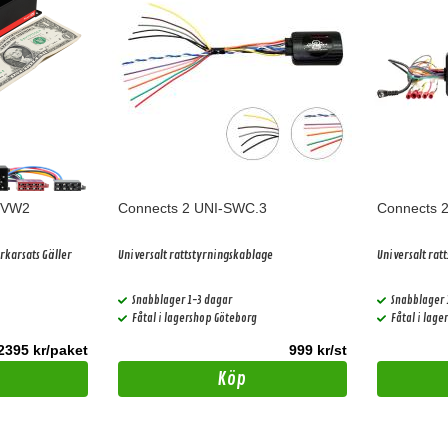
4VW2
Connects 2 UNI-SWC.3
Connects 
rkarsats Gäller
Universalt rattstyrningskablage
Universalt rat
Snabblager 1-3 dagar
Snabblager 
Fåtal i lagershop Göteborg
Fåtal i lag
2395 kr/paket
999 kr/st
Köp