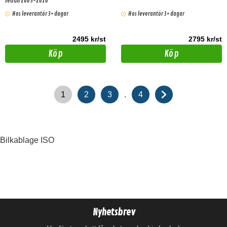
Sedan 2003-2010
Hos leverantör 3+ dagar
Hos leverantör 3+ dagar
2495 kr/st
2795 kr/st
Köp
Köp
.
1
2
3
4
Bilkablage ISO
Nyhetsbrev