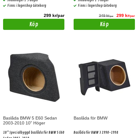
Snabblager 1-3 dagar
Snabblager 1-3 dagar
Finns i lagershop Göteborg
Finns i lagershop Göteborg
299 kr/par
299 kr
349 kr
/par
/par
Köp
Köp
Baslåda BMW 5 E60 Sedan
Baslåda för BMW
2003-2010 10" Höger
10" Specialbyggd baslåda för BMW 5 E60
Baslåda för BMW 3 1990-1998