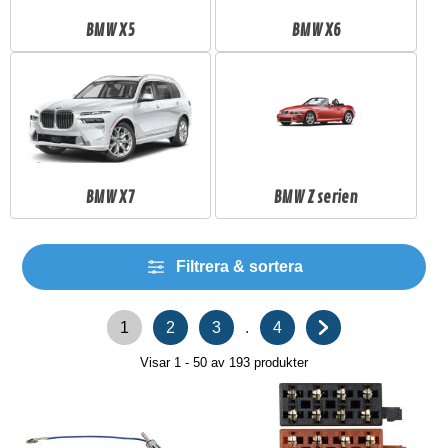
BMW X5
BMW X6
BMW X7
BMW Z serien
Filtrera & sortera
.
1
2
3
4
Visar 1 - 50 av
193
produkter