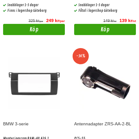
Snabblager 1-3 dagar
Snabblager 1-3 dagar
Finns i lagershop Göteborg
Fåtal i lagershop Göteborg
249 kr
139 kr
325 kr
149 kr
/par
/st
/par
/st
Köp
Köp
-34%
BMW 3-serie
Antennadapter ZRS-AA-2-BL
Monteringsram RAM-40.426.1
PC5-55