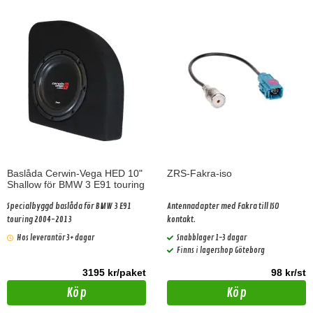
Baslåda Cerwin-Vega HED 10"
ZRS-Fakra-iso
Shallow för BMW 3 E91 touring
Specialbyggd baslåda för BMW 3 E91
Antennadapter med Fakra till ISO
touring 2004-2013
kontakt.
Hos leverantör 3+ dagar
Snabblager 1-3 dagar
Finns i lagershop Göteborg
3195 kr/paket
98 kr/st
Köp
Köp