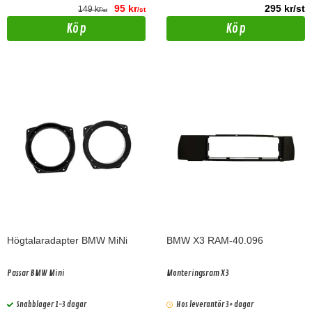
95 kr
295 kr/st
149 kr
/st
/st
Köp
Köp
Högtalaradapter BMW MiNi
BMW X3 RAM-40.096
Passar BMW Mini
Monteringsram X3
Snabblager 1-3 dagar
Hos leverantör 3+ dagar