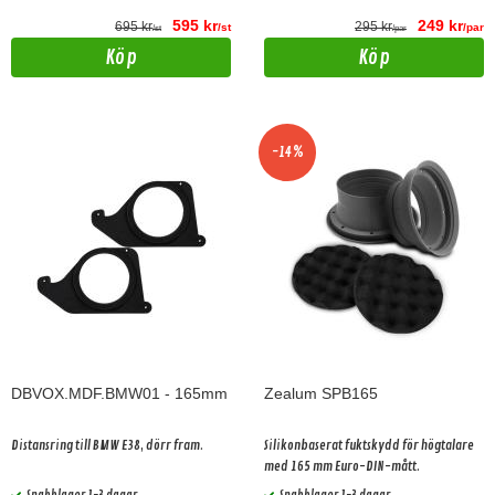
595 kr
249 kr
695 kr
295 kr
/st
/par
/st
/par
Köp
Köp
-14%
DBVOX.MDF.BMW01 - 165mm
Zealum SPB165
Distansring till BMW E38, dörr fram.
Silikonbaserat fuktskydd för högtalare
med 165 mm Euro-DIN-mått.