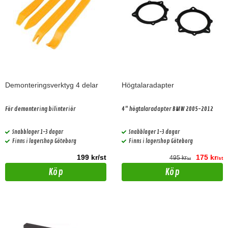
Demonteringsverktyg 4 delar
Högtalaradapter
För demontering bilinteriör
4" högtalaradapter BMW 2005-2012
Snabblager 1-3 dagar
Snabblager 1-3 dagar
Finns i lagershop Göteborg
Finns i lagershop Göteborg
199 kr/st
175 kr
495 kr
/st
/st
Köp
Köp