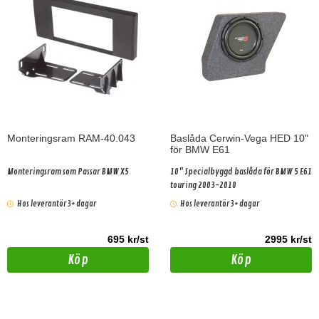
Monteringsram RAM-40.043
Baslåda Cerwin-Vega HED 10"
för BMW E61
Monteringsram som Passar BMW X5
10" Specialbyggd baslåda för BMW 5 E61
touring 2003-2010
Hos leverantör 3+ dagar
Hos leverantör 3+ dagar
695 kr/st
2995 kr/st
Köp
Köp