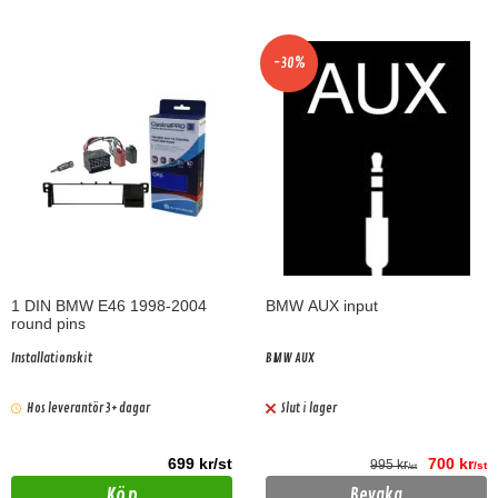
-30%
1 DIN BMW E46 1998-2004
BMW AUX input
round pins
Installationskit
BMW AUX
Hos leverantör 3+ dagar
Slut i lager
699 kr/st
700 kr
995 kr
/st
/st
Köp
Bevaka