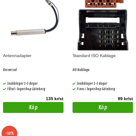
Antennadapter
Standard ISO Kablage
Universal
ISO Kablage
Snabblager 1-3 dagar
Snabblager 1-3 dagar
Fåtal i lagershop Göteborg
Finns i lagershop Göteborg
135 kr/st
99 kr/st
Köp
Köp
-58%