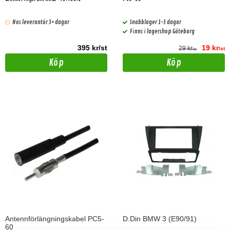
Hos leverantör 3+ dagar
Snabblager 1-3 dagar
Finns i lagershop Göteborg
395 kr/st
19 kr
29 kr
/st
/st
Köp
Köp
Antennförlängningskabel PC5-
D.Din BMW 3 (E90/91)
60