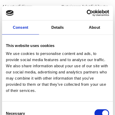
4,5 m antennförlängare
Monteringsram. Endast för bilar utan
navigation.
Snabblager 1-3 dagar
Hos leverantör 3+ dagar
Fåtal i lagershop Göteborg
Consent
Details
About
128 kr/st
1995 kr/st
Köp
Köp
This website uses cookies
We use cookies to personalise content and ads, to
provide social media features and to analyse our traffic.
We also share information about your use of our site with
our social media, advertising and analytics partners who
may combine it with other information that you’ve
provided to them or that they’ve collected from your use
of their services.
Consent
Necessary
Selection