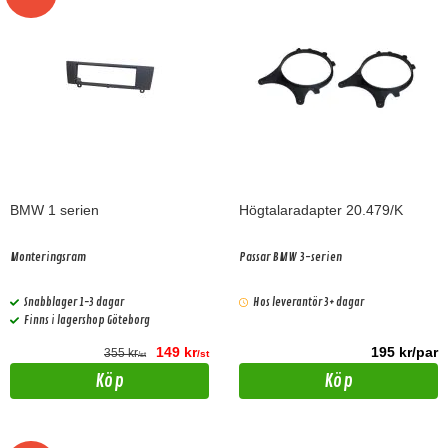
BMW 1 serien
Högtalaradapter 20.479/K
Monteringsram
Passar BMW 3-serien
Snabblager 1-3 dagar
Hos leverantör 3+ dagar
Finns i lagershop Göteborg
149 kr
195 kr/par
355 kr
/st
/st
Köp
Köp