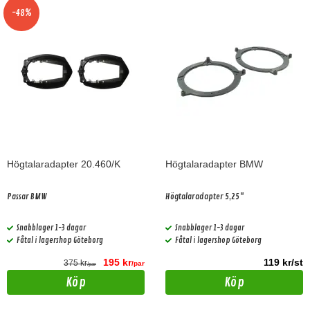
-48%
Högtalaradapter 20.460/K
Högtalaradapter BMW
Passar BMW
Högtalaradapter 5,25"
Snabblager 1-3 dagar
Snabblager 1-3 dagar
Fåtal i lagershop Göteborg
Fåtal i lagershop Göteborg
195 kr
119 kr/st
375 kr
/par
/par
Köp
Köp