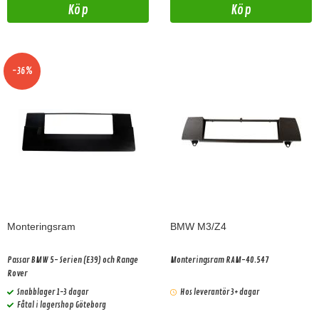
Köp
Köp
-36%
Monteringsram
BMW M3/Z4
Passar BMW 5- Serien (E39) och Range
Monteringsram RAM-40.547
Rover
Snabblager 1-3 dagar
Hos leverantör 3+ dagar
Fåtal i lagershop Göteborg