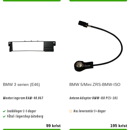
BMW 3 serien (E46)
BMW 5/Mini ZRS-BMW-ISO
Monteringsram RAM-40.067
Antenn Adapter BMW-ISO PC5-101
Snabblager 1-3 dagar
Hos leverantör 3+ dagar
Fåtal i lagershop Göteborg
99 kr/st
195 kr/st