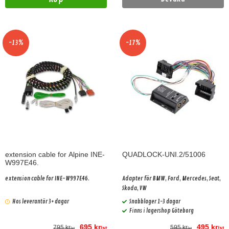
-13%
-17%
extension cable for Alpine INE-
QUADLOCK-UNI.2/51006
W997E46.
extension cable for INE-W997E46.
Adapter för BMW, Ford, Mercedes, Seat,
Skoda, VW
Hos leverantör 3+ dagar
Snabblager 1-3 dagar
Finns i lagershop Göteborg
695 kr
495 kr
795 kr
595 kr
/st
/st
/st
/st