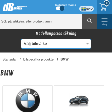
0
Inklusive moms
sv
Meny
Modellanpassad sökning
Startsidan
Bilspecifika produkter
BMW
BMW