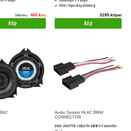
tör 3+ dagar
Snabblager 1-3 dagar
Fåtal i lagershop Göteborg
400 kr
3195 kr/par
590 kr
/st
/st
Köp
Köp
SB42
Audio System HLAC BMW
CONNECTOR
HIGH-ADAPTER-CABLE för BMW E+F modeller