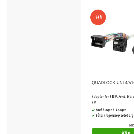
-14%
QUADLOCK-UNI.4/51
Adapter för BMW, Ford, Merc
VW
Snabblager 1-3 dagar
Fåtal i lagershop Göteborg
695
Köp