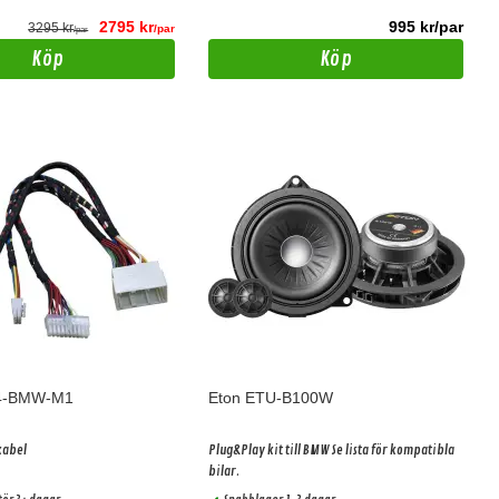
2795 kr
995 kr/par
3295 kr
/par
/par
Köp
Köp
 4-BMW-M1
Eton ETU-B100W
abel
Plug&Play kit till BMW Se lista för kompatibla
bilar.