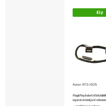
Köp
Axton ATS-ISO5
Plug&Play kabel till bla BM
Separat ström&jord rekomm
krävs ej. (ger ca 25w mer eff