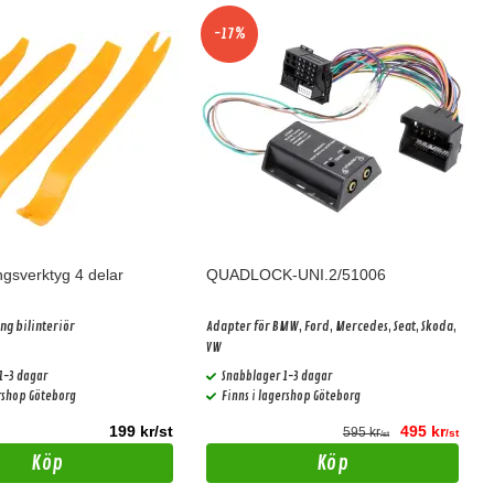
-17%
gsverktyg 4 delar
QUADLOCK-UNI.2/51006
ng bilinteriör
Adapter för BMW, Ford, Mercedes, Seat, Skoda,
VW
1-3 dagar
Snabblager 1-3 dagar
ershop Göteborg
Finns i lagershop Göteborg
199 kr/st
495 kr
595 kr
/st
/st
Köp
Köp