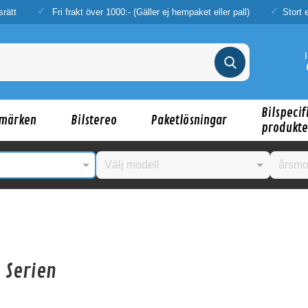
srätt
Fri frakt över 1000:- (Gäller ej hempaket eller pall)
Stort 
Bilspecif
märken
Bilstereo
Paketlösningar
produkte
 Serien