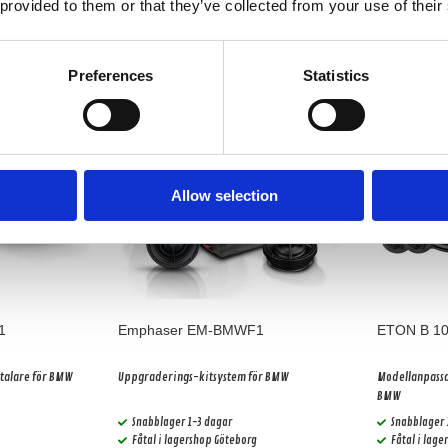
 provided to them or that they’ve collected from your use of their
Köp
Preferences
Statistics
-15%
Allow selection
1
Emphaser EM-BMWF1
ETON B 10
talare för BMW
Uppgraderings-kitsystem för BMW
Modellanpassa
BMW
Snabblager 1-3 dagar
Snabblager 
Fåtal i lagershop Göteborg
Fåtal i lag