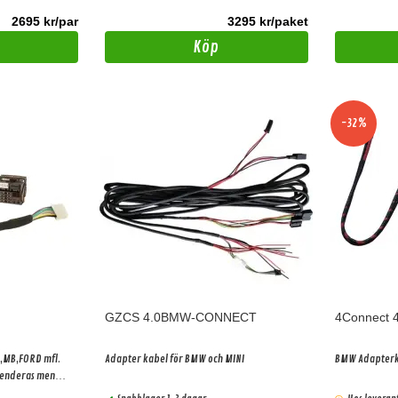
2695 kr/par
3295 kr/paket
Köp
-32%
GZCS 4.0BMW-CONNECT
4Connect
W,MB,FORD mfl.
Adapter kabel för BMW och MINI
BMW Adapterk
enderas men
ekt) Gäller bilar