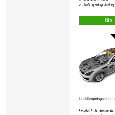
Snabblager 1-3 dagar
med basic ljudpaket!
Fåtal i lagershop Göteborg
Köp
Ljuddämpningskit för 
Komplett kit för dämpmateri