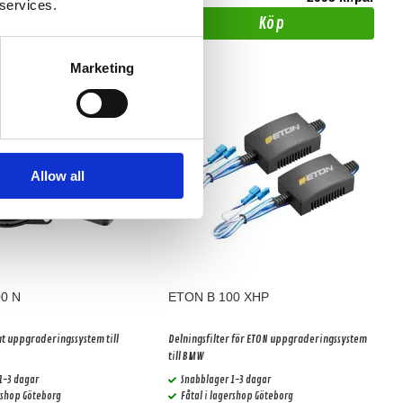
 services.
Köp
Köp
Marketing
Allow all
0 N
ETON B 100 XHP
t uppgraderingssystem till
Delningsfilter för ETON uppgraderingssystem
till BMW
1-3 dagar
Snabblager 1-3 dagar
ershop Göteborg
Fåtal i lagershop Göteborg