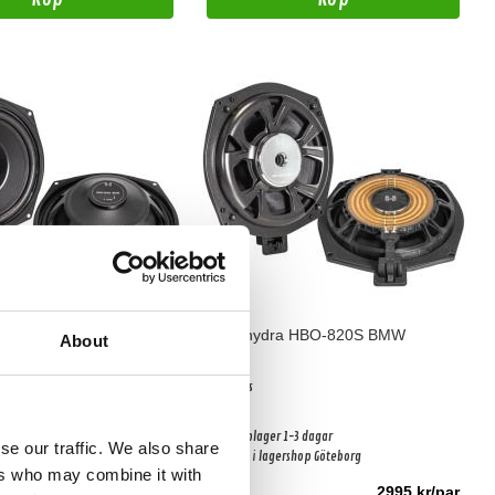
a HDO-815S BMW
Blackhydra HBO-820S BMW
About
BMW Bas
1-3 dagar
Snabblager 1-3 dagar
se our traffic. We also share
ershop Göteborg
Finns i lagershop Göteborg
ers who may combine it with
1995 kr/par
2995 kr/par