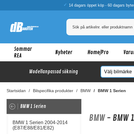
14 dagars öppet köp - 60 dagars byte
Sommar
Nyheter
Home/Pro
Varu
REA
Modellanpassad sökning
Startsidan
Bilspecifika produkter
BMW
BMW 1 Serien
BMW 1 Serien
BMW
- BMW 1
BMW 1 Serien 2004-2014
(E87/E88/E81/E82)