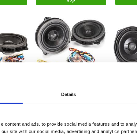
C
Blackhydra HBO-425C BMW
Blackhydr
Details
n för kompatibla
BMW Komponent kit
BMW Bas
Snabblager 1-3 dagar
Snabblager 
e content and ads, to provide social media features and to analy
Finns i lagershop Göteborg
Finns i lag
 our site with our social media, advertising and analytics partn
1995 kr/par
2995 kr/par