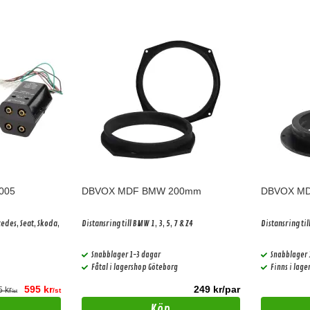
005
DBVOX MDF BMW 200mm
DBVOX MD
edes, Seat, Skoda,
Distansring till BMW 1, 3, 5, 7 & Z4
Distansring til
Snabblager 1-3 dagar
Snabblager 
Fåtal i lagershop Göteborg
Finns i lag
595 kr
249 kr/par
 kr
/st
/st
Köp