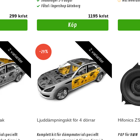
Snabblager 1-3 dagar
Hos leveran
Fåtal i lagershop Göteborg
299 kr/st
1195 kr/st
Köp
2 varianter
2 varianter
-29%
tak
Ljuddämpningskit för 4 dörrar
Hifonics Z
al speciellt
Komplett kit för dämpmaterial speciellt
P&P för BMW