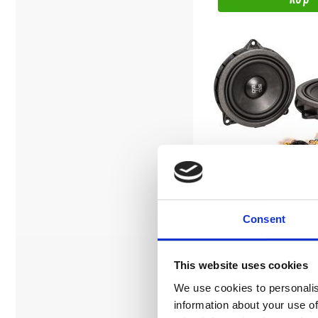
Blackhydra HDO-420
Consent
BMW Komponent kit. Se lista
bilar.
This website uses cookies
Snabblager 1-3 dagar
We use cookies to personalis
Fåtal i lagershop Göteborg
information about your use of