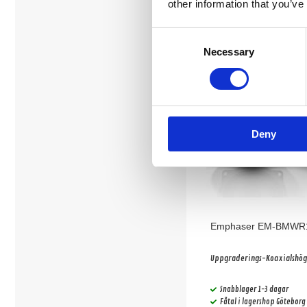
other information that you’ve
Köp
Consent
Necessary
Selection
Deny
Emphaser EM-BMWR
Uppgraderings-Koaxialshög
Snabblager 1-3 dagar
Fåtal i lagershop Göteborg