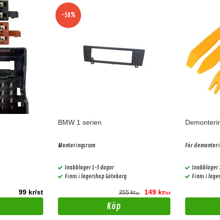
-58%
e
BMW 1 serien
Demonterin
Monteringsram
För demonteri
Snabblager 1-3 dagar
Snabblager 
Finns i lagershop Göteborg
Finns i lag
99 kr/st
149 kr
355 kr
/st
/st
Köp