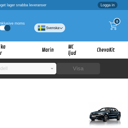
eget lager snabba leveranser
Logga in
0
Inklusive moms
Svenska
ika
MC
Marin
ChevaKit
r
ljud
Visa