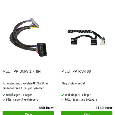
Match PP-BMW 1.7HIFI
Match PP-PAM 88
För anslutning av Match UP 7BMW för
Plug n´play-kabel
modeller med HiFi-ljudsystemet
Snabblager 1-3 dagar
Snabblager 1-3 dagar
Fåtal i lagershop Göteborg
Fåtal i lagershop Göteborg
449 kr/st
1140 kr/st