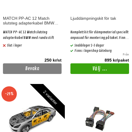
MATCH PP-AC 12 Match
Ljuddämpningskit för tak
slutsteg adapterkabel BMW
med runda stift
MATCH PP-AC 12 Match slutsteg
Komplett kit för dämpmaterial speciellt
adapterkabel BMW med runda stift
anpassad för montering på taket. Finns i
2 olika prisklasser.
Slut i lager
Snabblager 1-3 dagar
Finns i lagershop Göteborg
Från
250 kr/st
895 kr/paket
Välj ...
Bevaka
2 varianter
-29%