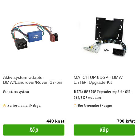
Aktiv system-adapter
MATCH UP 8DSP - BMW
BMW/Landrover/Rover, 17-pin
1.7HiFi Upgrade Kit
För aktiva system
MATCH UP 8DSP Upgraderingskit - G30,
G31, E & F modeller
Hos leverantör 3+ dagar
Hos leverantör 3+ dagar
449 kr/st
790 kr/st
Köp
Köp