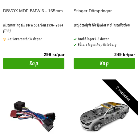
DBVOX MDF BMW 6 - 165mm
Stinger Dämpringar
Distansring till BMW 5 Serien 1996-2004
Ett jättelyft för ljudet vid installation
(E39)
Hos leverantör 3+ dagar
Snabblager 1-3 dagar
Fåtal i lagershop Göteborg
299 kr/par
249 kr/par
Köp
Köp
2 varianter