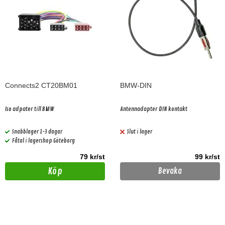
Connects2 CT20BM01
BMW-DIN
Iso adpater till BMW
Antennadapter DIN kontakt
Snabblager 1-3 dagar
Slut i lager
Fåtal i lagershop Göteborg
79 kr/st
99 kr/st
Köp
Bevaka