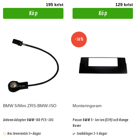
195 kr/st
129 kr/st
Köp
Köp
-36%
BMW 5/Mini ZRS-BMW-ISO
Monteringsram
Antenn Adapter BMW-ISO PC5-101
Passar BMW 5- Serien (E39) och Range
Rover
Hos leverantör 3+ dagar
Snabblager 1-3 dagar