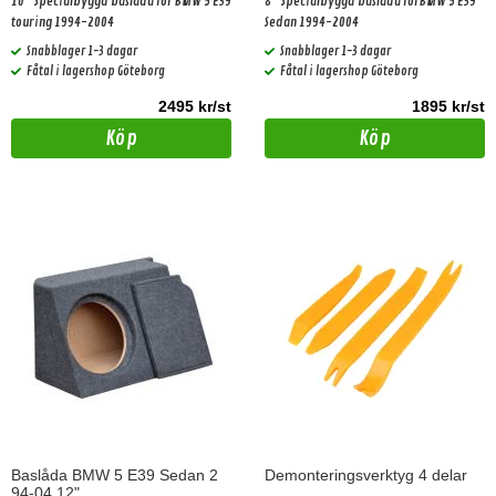
10" Specialbyggd baslåda för BMW 5 E39
8" Specialbyggd baslåda förBMW 5 E39
touring 1994-2004
Sedan 1994-2004
Snabblager 1-3 dagar
Snabblager 1-3 dagar
Fåtal i lagershop Göteborg
Fåtal i lagershop Göteborg
2495 kr/st
1895 kr/st
Köp
Köp
Baslåda BMW 5 E39 Sedan 2
Demonteringsverktyg 4 delar
94-04 12"