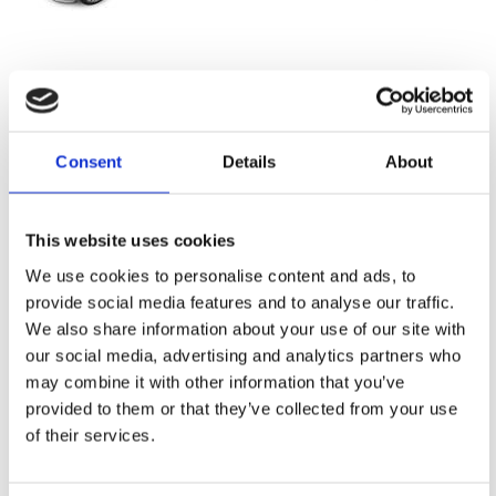
Ljuddämpningskit för 4 dörrar
T-kabel till BMW / Land Rover
Komplett kit för dämpmaterial speciellt
Modellanpassad Plug&play kabel för T
Consent
Details
About
anpassad för montering i 4 dörrar. Finns
kablage till BMW och Land Rover
i 2 olika prisklasser.
Snabblager 1-3 dagar
Snabblager 1-3 dagar
Finns i lagershop Göteborg
Finns i lagershop Göteborg
Från
This website uses cookies
995 kr
395 kr/st
1397 kr
/paket
/paket
We use cookies to personalise content and ads, to
Välj ...
Köp
provide social media features and to analyse our traffic.
We also share information about your use of our site with
our social media, advertising and analytics partners who
may combine it with other information that you’ve
provided to them or that they’ve collected from your use
of their services.