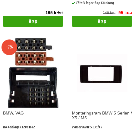
Fåtal i lagershop Göteborg
195 kr/st
95 kr
149 kr
/st
/st
Köp
Köp
-7%
BMW, VAG
Monteringsram BMW 5 Serien /
X5 / M5
Iso Kablage CT20BM02
Passar BMW 5 E39/X5