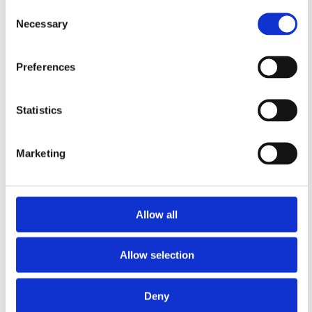
Consent
Necessary
Selection
Preferences
Comfort Mat DOOR KIT
Vibe POWERBOX65.4BMW1
Statistics
Detta KIT är gjord för 2 dörrar.
BMW Plug and Play förstärkarsats
Snabblager 1-3 dagar
Hos leverantör 3+ dagar
Marketing
Finns i lagershop Göteborg
1150 kr/paket
2395 kr/paket
Köp
Köp
Allow all
Allow selection
Deny