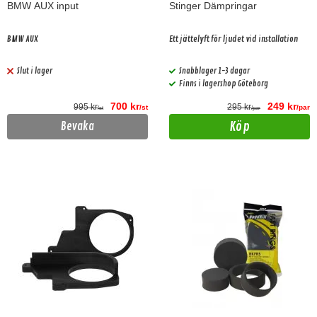
BMW AUX input
Stinger Dämpringar
BMW AUX
Ett jättelyft för ljudet vid installation
Slut i lager
Snabblager 1-3 dagar
Finns i lagershop Göteborg
700 kr
249 kr
995 kr
295 kr
/st
/par
/st
/par
Köp
Bevaka