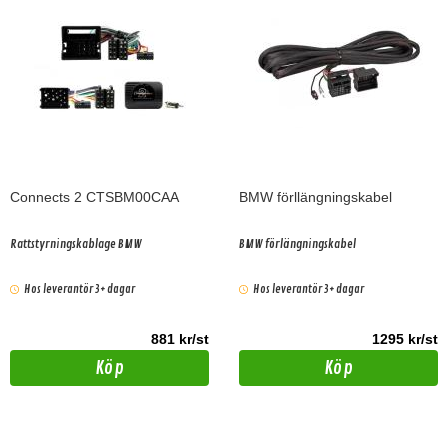
Connects 2 CTSBM00CAA
BMW förllängningskabel
Rattstyrningskablage BMW
BMW förlängningskabel
Hos leverantör 3+ dagar
Hos leverantör 3+ dagar
881 kr/st
1295 kr/st
Köp
Köp