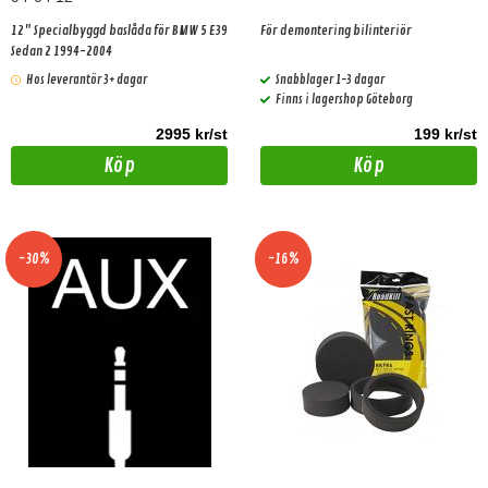
12" Specialbyggd baslåda för BMW 5 E39
För demontering bilinteriör
Sedan 2 1994-2004
Hos leverantör 3+ dagar
Snabblager 1-3 dagar
Finns i lagershop Göteborg
2995 kr/st
199 kr/st
Köp
Köp
-30%
-16%