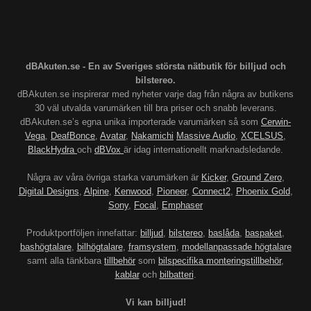
dBAkuten.se - En av Sveriges största nätbutik för billjud och
bilstereo.
dBAkuten.se inspirerar med nyheter varje dag från några av butikens
30 väl utvalda varumärken till bra priser och snabb leverans.
dBAkuten.se’s egna unika importerade varumärken så som
Cerwin-
Vega
,
DeafBonce
,
Avatar
,
Nakamichi
Massive Audio
,
XCELSUS
,
BlackHydra
och
dBVox
är idag internationellt marknadsledande.
Några av våra övriga starka varumärken är
Kicker
,
Ground Zero
,
Digital Designs
,
Alpine
,
Kenwood
,
Pioneer
,
Connect2
,
Phoenix Gold
,
Sony
,
Focal
,
Emphaser
Produktportföljen innefattar:
billjud
,
bilstereo
,
baslåda
,
baspaket
,
bashögtalare
,
bilhögtalare
,
framsystem
,
modellanpassade högtalare
samt alla tänkbara
tillbehör
som
bilspecifika monteringstillbehör
,
kablar
och
bilbatteri
.
Vi kan billjud!