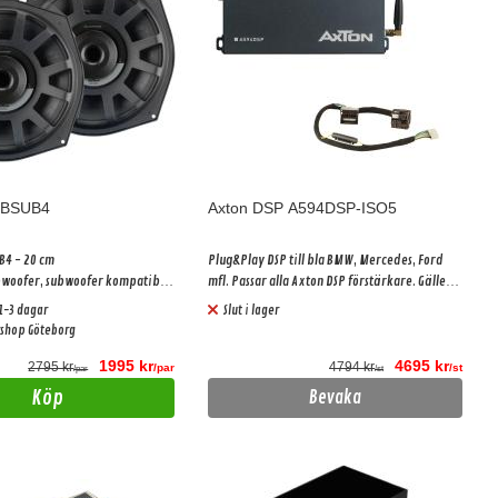
-BSUB4
Axton DSP A594DSP-ISO5
B4 - 20 cm
Plug&Play DSP till bla BMW, Mercedes, Ford
woofer, subwoofer kompatibel
mfl. Passar alla Axton DSP förstärkare. Gäller
fordon, 150 W RMS, 4 ohm
bilar med basic ljudpaket!
1-3 dagar
Slut i lager
ar
ershop Göteborg
1995 kr
4695 kr
2795 kr
4794 kr
/par
/st
/par
/st
Köp
Bevaka