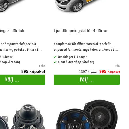
gskit för tak
Ljuddämpningskit för 4 dörrar
ör dämpmaterial speciellt
Komplett kit för dämpmaterial speciellt
ontering på taket. Finns i 2
anpassad för montering i 4 dörrar. Finns i 2
er.
olika prisklasser.
1-3 dagar
Snabblager 1-3 dagar
ershop Göteborg
Finns i lagershop Göteborg
Från
Från
895 kr/paket
995 kr
1397 kr
/paket
/paket
Välj ...
Välj ...