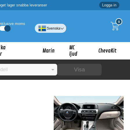
eget lager snabba leveranser
Logga in
0
Inklusive moms
Svenska
ika
MC
Marin
ChevaKit
r
ljud
Visa