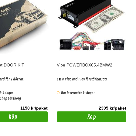
at DOOR KIT
Vibe POWERBOX65.4BMW2
ord för 2 dörrar.
BMW Plug and Play förstärkarsats
1-3 dagar
Hos leverantör 3+ dagar
ershop Göteborg
1150 kr/paket
2395 kr/paket
Köp
Köp