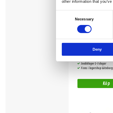
other information that you’ve
Consent
Necessary
Selection
Hifonics ZSB4.2C
Deny
10 cm (4") 2-Vägs Komponent
BMW/Mini
Snabblager 1-3 dagar
Finns i lagershop Göteborg
Köp