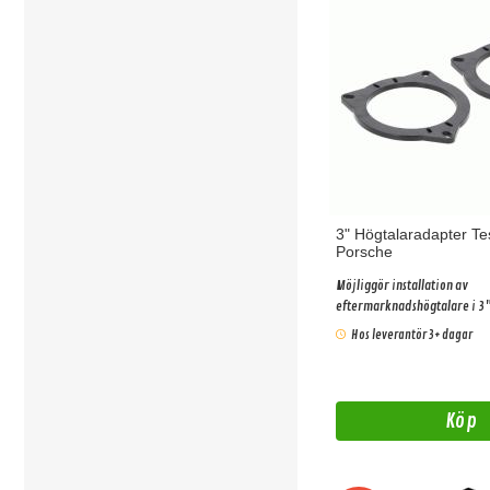
3" Högtalaradapter T
Porsche
Möjliggör installation av
eftermarknadshögtalare i 3"
original högtalare.
Hos leverantör 3+ dagar
Köp