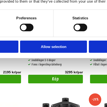
 provided to them or that they’ve collected from your use of their
Preferences
Statistics
Hifonics ZSB8W
EM-BMWS
Allow selection
 System för
20 cm (8") Subwoofers för BMW/Mini
Undersätesbas
Snabblager 1-3 dagar
Snabblager 
Finns i lagershop Göteborg
Fåtal i lag
2195 kr/par
3295 kr/par
Köp
-29%