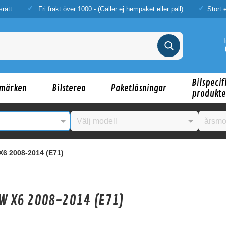
srätt
Fri frakt över 1000:- (Gäller ej hempaket eller pall)
Stort 
Bilspecif
märken
Bilstereo
Paketlösningar
produkte
6 2008-2014 (E71)
W X6 2008-2014 (E71)