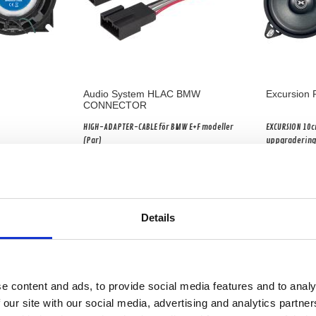
Audio System HLAC BMW
Excursion
CONNECTOR
HIGH-ADAPTER-CABLE för BMW E+F modeller
EXCURSION 10cm 
(Par)
uppgraderings
PERFORMANCE 
Snabblager 1-3 dagar
Snabblager 
Fåtal i lagershop Göteborg
Fåtal i lag
1695 kr/par
295 kr/par
Köp
Details
e content and ads, to provide social media features and to analy
 our site with our social media, advertising and analytics partn