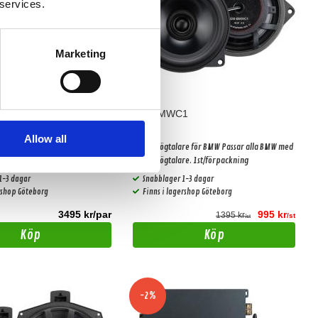
 services.
Marketing
UB2
EM-BMWC1
Allow all
 för BMW OBS! Parpris.
Centerhögtalare för BMW Passar alla BMW med
centerhögtalare. 1st/förpackning
1-3 dagar
Snabblager 1-3 dagar
ershop Göteborg
Finns i lagershop Göteborg
3495 kr/par
995 kr
1395 kr
/st
/st
Köp
Köp
-2%