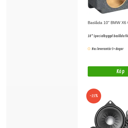
Baslåda 10" BMW X6 
10" Specialbyggd baslåda f
Hos leverantör 3+ dagar
Köp
-15%