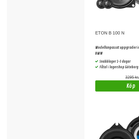
ETON B 100 N
Modellanpassat uppgradering
BMW
Snabblager 1-3 dagar
Fåtal i lagershop Göteborg
3295 kr
/
Köp