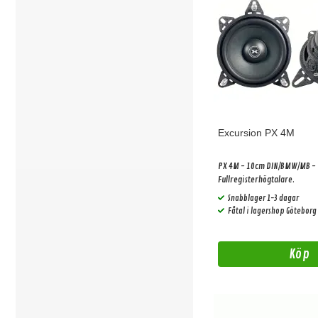
Excursion PX 4M
PX 4M - 10cm DIN/BMW/MB -
Fullregisterhögtalare.
Snabblager 1-3 dagar
Fåtal i lagershop Göteborg
Köp