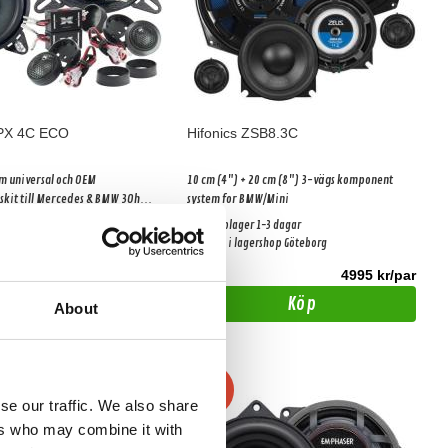
 PX 4C ECO
Hifonics ZSB8.3C
universal och OEM
10 cm (4") + 20 cm (8") 3-vägs komponent
kit till Mercedes & BMW 3Ohm -
system for BMW/Mini
SERIES
1-3 dagar
Snabblager 1-3 dagar
ershop Göteborg
Finns i lagershop Göteborg
1599 kr/par
4995 kr/par
Köp
Köp
About
-29%
se our traffic. We also share
ers who may combine it with