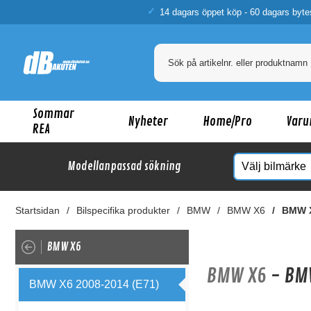
14 dagars öppet köp - 60 dagars byte
Sommar
Nyheter
Home/Pro
Varu
REA
Modellanpassad sökning
Startsidan
Bilspecifika produkter
BMW
BMW X6
BMW X
BMW X6
BMW X6
- BM
BMW X6 2008-2014 (E71)