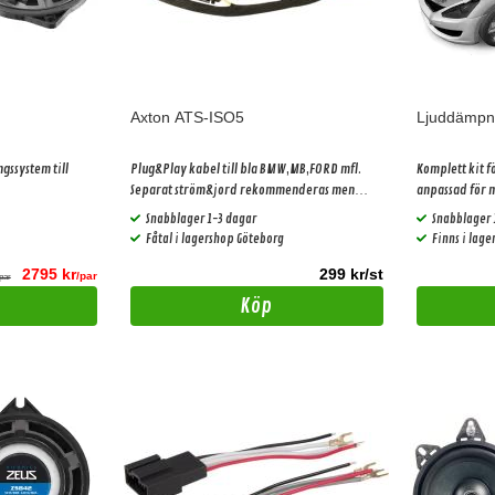
Axton ATS-ISO5
Ljuddämpnin
ssystem till
Plug&Play kabel till bla BMW,MB,FORD mfl.
Komplett kit f
Separat ström&jord rekommenderas men
anpassad för m
krävs ej. (ger ca 25w mer effekt) Gäller bilar
olika prisklass
Snabblager 1-3 dagar
Snabblager 
med basic ljudpaket!
Fåtal i lagershop Göteborg
Finns i lag
2795 kr
299 kr/st
/par
par
Köp