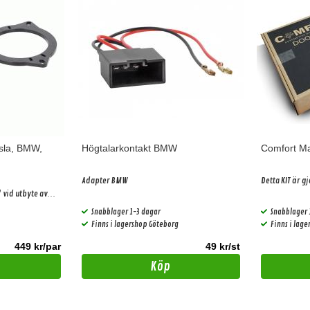
esla, BMW,
Högtalarkontakt BMW
Comfort M
Adapter BMW
Detta KIT är gj
 vid utbyte av
Snabblager 1-3 dagar
Snabblager 
Finns i lagershop Göteborg
Finns i lag
449 kr/par
49 kr/st
Köp