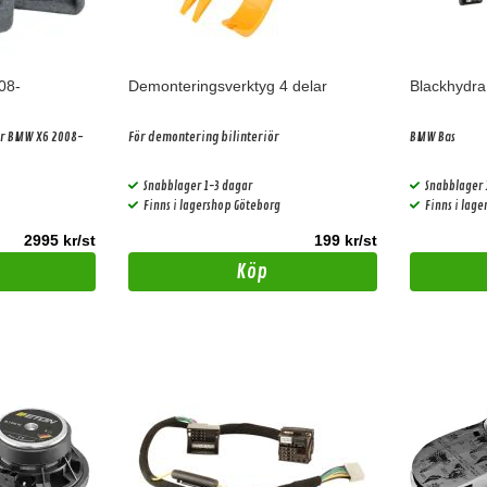
08-
Demonteringsverktyg 4 delar
Blackhydr
ör BMW X6 2008-
För demontering bilinteriör
BMW Bas
Snabblager 1-3 dagar
Snabblager 
Finns i lagershop Göteborg
Finns i lag
2995 kr/st
199 kr/st
Köp