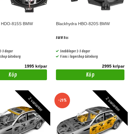
a HDO-815S BMW
Blackhydra HBO-820S BMW
BMW Bas
1-3 dagar
Snabblager 1-3 dagar
ershop Göteborg
Finns i lagershop Göteborg
1995 kr/par
2995 kr/par
Köp
Köp
2 varianter
2 varianter
-29%