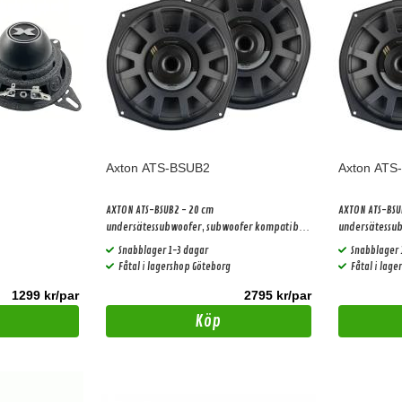
Axton ATS-BSUB2
Axton ATS
AXTON ATS-BSUB2 - 20 cm
AXTON ATS-BSU
undersätessubwoofer, subwoofer kompatibel
undersätessub
med BMW&MINI fordon, 150 W RMS, 2 ohm
med BMW&MINI 
Snabblager 1-3 dagar
Snabblager 
impedans, 1 par
impedans, 1 p
Fåtal i lagershop Göteborg
Fåtal i lag
1299 kr/par
2795 kr/par
Köp