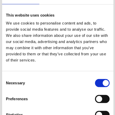
i 2 olika prisklasser.
Hos leverantör 3+ dagar
Snabblager 1-3 dagar
Finns i lagershop Göteborg
Från
This website uses cookies
995 kr
1150 kr/paket
1397 kr
/paket
/paket
Välj ...
Köp
We use cookies to personalise content and ads, to
provide social media features and to analyse our traffic.
We also share information about your use of our site with
our social media, advertising and analytics partners who
may combine it with other information that you’ve
provided to them or that they’ve collected from your use
of their services.
Consent
Necessary
Selection
Preferences
Monteringsram
ISO GM 24 pin
Möjliggör installation av en dubbel DIN-
ISO kabeladapter GM USA2
Statistics