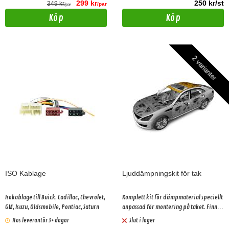
299 kr
250 kr/st
349 kr
/par
/par
Köp
Köp
2 varianter
ISO Kablage
Ljuddämpningskit för tak
Isokablage till Buick, Cadillac, Chevrolet,
Komplett kit för dämpmaterial speciellt
GM, Isuzu, Oldsmobile, Pontiac, Saturn
anpassad för montering på taket. Finns i
2 olika prisklasser.
Hos leverantör 3+ dagar
Slut i lager