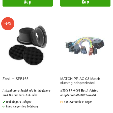
Köp
Köp
-14%
Zealum SPB165
MATCH PP-AC 03 Match
slutsteg adapterkabel
SAAB/Chevrolet
Silikonbaserat fuktskydd för högtalare
MATCH PP-AC 03 Match slutsteg
med 165 mm Euro-DIN-mått.
adapterkabel SAAB/Chevrolet
Snabblager 1-3 dagar
Hos leverantör 3+ dagar
Finns i lagershop Göteborg