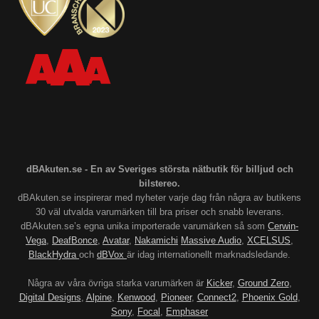
dBAkuten.se - En av Sveriges största nätbutik för billjud och
bilstereo.
dBAkuten.se inspirerar med nyheter varje dag från några av butikens
30 väl utvalda varumärken till bra priser och snabb leverans.
dBAkuten.se’s egna unika importerade varumärken så som
Cerwin-
Vega
,
DeafBonce
,
Avatar
,
Nakamichi
Massive Audio
,
XCELSUS
,
BlackHydra
och
dBVox
är idag internationellt marknadsledande.
Några av våra övriga starka varumärken är
Kicker
,
Ground Zero
,
Digital Designs
,
Alpine
,
Kenwood
,
Pioneer
,
Connect2
,
Phoenix Gold
,
Sony
,
Focal
,
Emphaser