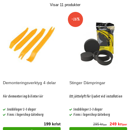
Visar
11
produkter
-16%
Demonteringsverktyg 4 delar
Stinger Dämpringar
För demontering bilinteriör
Ett jättelyft för ljudet vid installation
Snabblager 1-3 dagar
Snabblager 1-3 dagar
Finns i lagershop Göteborg
Finns i lagershop Göteborg
199 kr/st
249 kr
295 kr
/par
/par