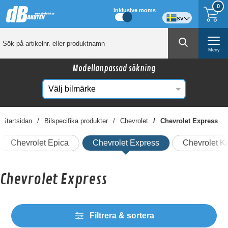
0
Inklusive moms
sv
Meny
Modellanpassad sökning
Startsidan
Bilspecifika produkter
Chevrolet
Chevrolet Express
Chevrolet Epica
Chevrolet Express
Chevrolet K
Chevrolet Express
Filtrera & sortera