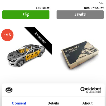
Från
149 kr/st
895 kr/paket
Köp
Bevaka
2 varianter
-29%
Ljuddämpningskit för 4 dörrar
Comfort Mat DOOR KIT
Komplett kit för dämpmaterial speciellt
Detta KIT är gjord för 2 dörrar.
anpassad för montering i 4 dörrar. Finns
Consent
Details
About