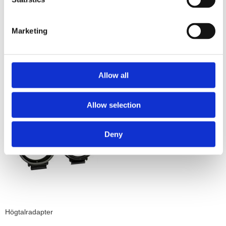
eftermarknadshuvudenhet i OEM-
instrumentbrädan. Passar GM bilar
Hos leverantör 3+ dagar
Hos leverantör 3+ dagar
Marketing
399 kr/st
249 kr/st
Köp
Köp
Allow all
Allow selection
Deny
Högtalradapter