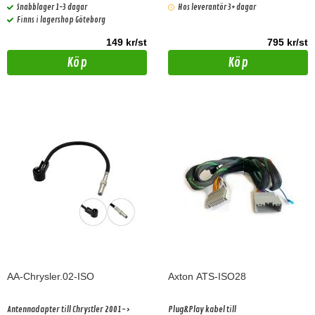
Snabblager 1-3 dagar
Hos leverantör 3+ dagar
Finns i lagershop Göteborg
149 kr/st
795 kr/st
Köp
Köp
AA-Chrysler.02-ISO
Axton ATS-ISO28
Antennadapter till Chrystler 2001->
Plug&Play kabel till