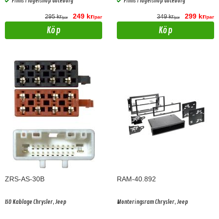
Finns i lagershop Göteborg
Finns i lagershop Göteborg
249 kr
299 kr
295 kr
349 kr
/par
/par
/par
/par
Köp
Köp
ZRS-AS-30B
RAM-40.892
ISO Kablage Chrysler, Jeep
Monteringsram Chrysler, Jeep