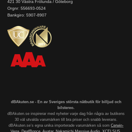
421 30 Västra Frölunda / Göteborg
Orgnr: 556693-0524
Bankgiro: 5907-8907
dBAkuten.se - En av Sveriges största nätbutik för billjud och
bilstereo.
dBAkuten.se inspirerar med nyheter varje dag från några av butikens
30 väl utvalda varumärken till bra priser och snabb leverans.
dBAkuten.se’s egna unika importerade varumärken så som
Cerwin-
Vega
,
DeafBonce
,
Avatar
,
Nakamichi
Massive Audio
,
XCELSUS
,