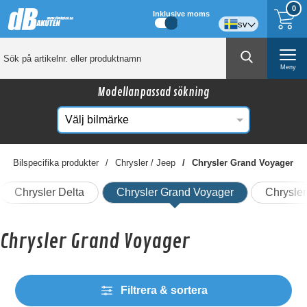
0
Inklusive moms
sv
Meny
Modellanpassad sökning
Bilspecifika produkter
Chrysler / Jeep
Chrysler Grand Voyager
Chrysler Delta
Chrysler Grand Voyager
Chrysle
Chrysler Grand Voyager
Filtrera & sortera