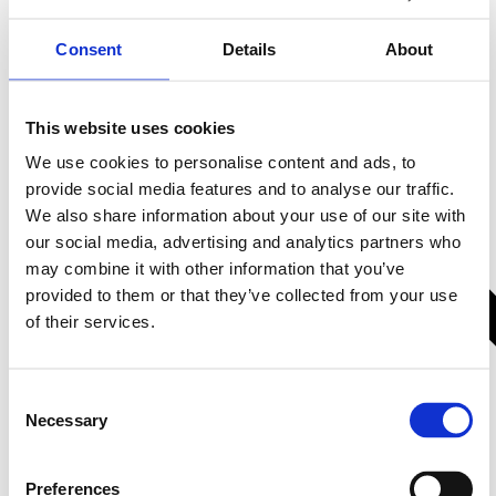
Dodge, Jeep
Dodge, 2001-2007
MATCH PP-AC 15 Match slutsteg
MATCH PP-AC 15a Match slutsteg
adapterkabel Chrysler, Dodge, Jeep
adapterkabel Chrysler, Dodge,
Consent
Details
About
Hos leverantör 3+ dagar
Hos leverantör 3+ dagar
This website uses cookies
250 kr/st
250 kr/st
Köp
Köp
We use cookies to personalise content and ads, to
provide social media features and to analyse our traffic.
We also share information about your use of our site with
our social media, advertising and analytics partners who
2 varianter
may combine it with other information that you’ve
provided to them or that they’ve collected from your use
of their services.
Consent
Necessary
Selection
Preferences
MATCH PP-AC 29 Match
Ljuddämpningskit för tak