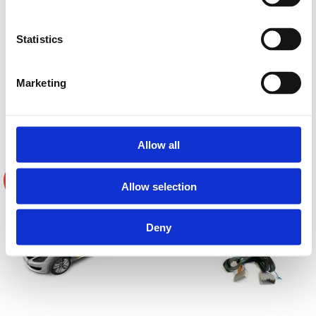
slutsteg adapterkabel
Chrysler,Dodge, JEEP 2007>
MATCH PP-AC 29 Match slutsteg
Komplett kit för dämpmaterial speciellt
Statistics
adapterkabel Chrysler,Dodge, JEEP
anpassad för montering på taket. Finns i
2 olika prisklasser.
Hos leverantör 3+ dagar
Slut i lager
Marketing
Från
250 kr/st
895 kr/paket
Köp
Bevaka
Allow all
2 varianter
-29%
-4%
Allow selection
Deny