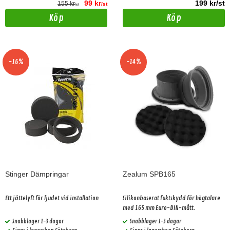
99 kr
199 kr/st
155 kr
/st
/st
Köp
Köp
-16%
-14%
Stinger Dämpringar
Zealum SPB165
Ett jättelyft för ljudet vid installation
Silikonbaserat fuktskydd för högtalare
med 165 mm Euro-DIN-mått.
Snabblager 1-3 dagar
Snabblager 1-3 dagar