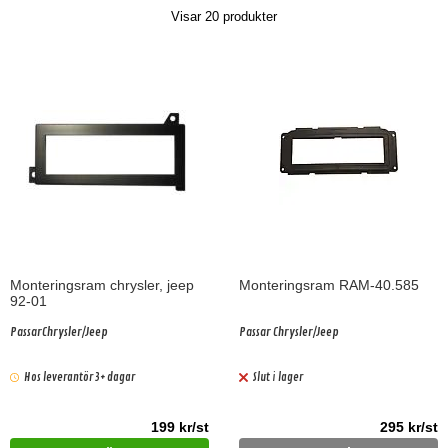
Visar
20
produkter
Monteringsram chrysler, jeep
Monteringsram RAM-40.585
92-01
PassarChrysler/Jeep
Passar Chrysler/Jeep
Hos leverantör 3+ dagar
Slut i lager
199 kr/st
295 kr/st