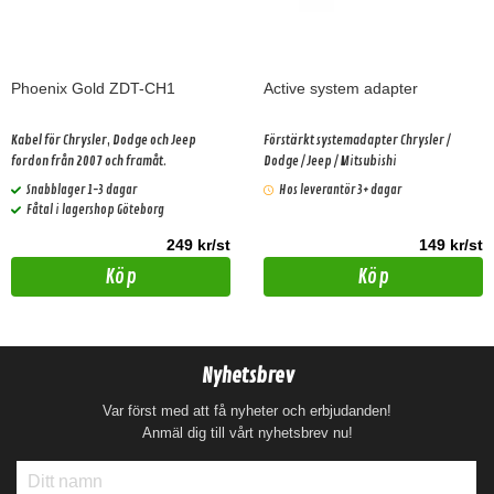
Phoenix Gold ZDT-CH1
Active system adapter
Kabel för Chrysler, Dodge och Jeep
Förstärkt systemadapter Chrysler /
fordon från 2007 och framåt.
Dodge / Jeep / Mitsubishi
Snabblager 1-3 dagar
Hos leverantör 3+ dagar
Fåtal i lagershop Göteborg
249 kr/st
149 kr/st
Köp
Köp
Nyhetsbrev
Var först med att få nyheter och erbjudanden!
Anmäl dig till vårt nyhetsbrev nu!