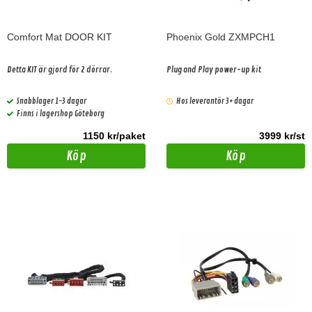
Comfort Mat DOOR KIT
Phoenix Gold ZXMPCH1
Detta KIT är gjord för 2 dörrar.
Plug and Play power-up kit
Snabblager 1-3 dagar
Hos leverantör 3+ dagar
Finns i lagershop Göteborg
1150 kr/paket
3999 kr/st
Köp
Köp