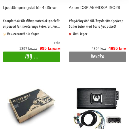
Ljuddämpningskit för 4 dörrar
Axton DSP A594DSP-ISO28
Komplett kit för dämpmaterial speciellt
Plug&Play DSP till Chrysler/Dodge/Jeep
anpassad för montering i 4 dörrar. Finns
Gäller bilar med basic ljudpaket!
i 2 olika prisklasser.
Hos leverantör 3+ dagar
Slut i lager
Från
995 kr
4695 kr
1397 kr
4894 kr
/paket
/st
/paket
/st
Välj ...
Bevaka