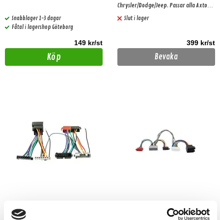
Chrysler/Dodge/Jeep. Passar alla Axton
DSP förstärkare. Gäller bilar med basic
Snabblager 1-3 dagar
Slut i lager
ljudpaket!
Fåtal i lagershop Göteborg
149 kr/st
399 kr/st
Köp
Bevaka
MATCH PP-AC 15 Match
MATCH PP-AC 15a Match
slutsteg adapterkabel Chrysler,
slutsteg adapterkabel Chrysler,