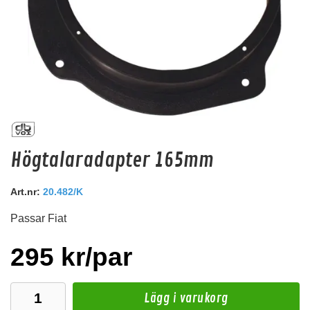
Högtalaradapter 6,5"
Högtalaradapter 165mm
165mm
Hos leverantör 3+ dagar
Art.nr:
20.482/K
Passar Fiat
99 kr
/paket
Köp
295 kr/par
Lägg i varukorg