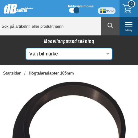
0
Inklusive moms
sv
Meny
Modellanpassad sökning
Startsidan
Högtalaradapter 165mm
☓
Kanske någon av dessa produkter kan intressera
dig?