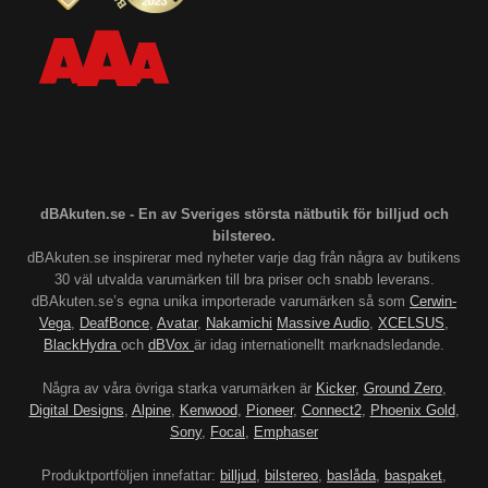
dBAkuten.se - En av Sveriges största nätbutik för billjud och
bilstereo.
dBAkuten.se inspirerar med nyheter varje dag från några av butikens
30 väl utvalda varumärken till bra priser och snabb leverans.
dBAkuten.se’s egna unika importerade varumärken så som
Cerwin-
Vega
,
DeafBonce
,
Avatar
,
Nakamichi
Massive Audio
,
XCELSUS
,
BlackHydra
och
dBVox
är idag internationellt marknadsledande.
Några av våra övriga starka varumärken är
Kicker
,
Ground Zero
,
Digital Designs
,
Alpine
,
Kenwood
,
Pioneer
,
Connect2
,
Phoenix Gold
,
Sony
,
Focal
,
Emphaser
Produktportföljen innefattar:
billjud
,
bilstereo
,
baslåda
,
baspaket
,