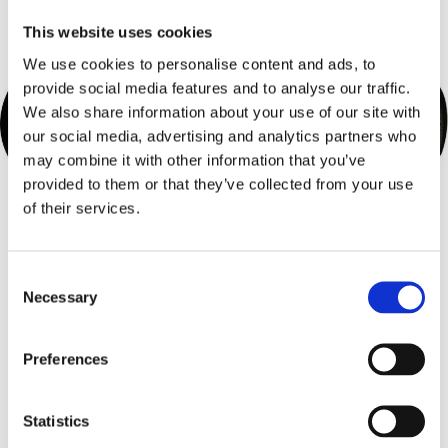
This website uses cookies
We use cookies to personalise content and ads, to
provide social media features and to analyse our traffic.
We also share information about your use of our site with
our social media, advertising and analytics partners who
may combine it with other information that you’ve
provided to them or that they’ve collected from your use
of their services.
Högtalaradapter 165mm
Högtalaradapter 130mm
Consent
Necessary
Selection
Passar Fiat
Passar Fiat
Hos leverantör 3+ dagar
Hos leverantör 3+ dagar
Preferences
295 kr
295 kr
/paket
/paket
Statistics
Köp
Köp