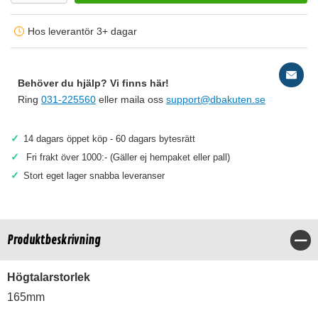
Hos leverantör 3+ dagar
Behöver du hjälp? Vi finns här!
Ring
031-225560
eller maila oss
support@dbakuten.se
✓
14 dagars öppet köp - 60 dagars bytesrätt
✓
Fri frakt över 1000:- (Gäller ej hempaket eller pall)
✓
Stort eget lager snabba leveranser
Produktbeskrivning
Stä
Högtalarstorlek
165mm