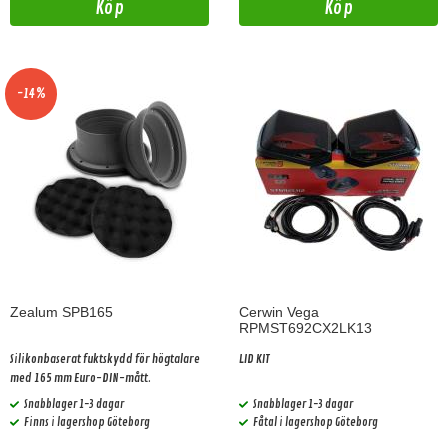
Köp
Köp
-14%
Zealum SPB165
Cerwin Vega
RPMST692CX2LK13
Silikonbaserat fuktskydd för högtalare
LID KIT
med 165 mm Euro-DIN-mått.
Snabblager 1-3 dagar
Snabblager 1-3 dagar
Finns i lagershop Göteborg
Fåtal i lagershop Göteborg