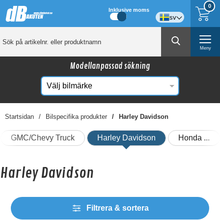
0
Inklusive moms
sv
Meny
Modellanpassad sökning
Startsidan
Bilspecifika produkter
Harley Davidson
GMC/Chevy Truck
Harley Davidson
Honda
Harley Davidson
Filtrera & sortera