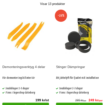
Visar
13
produkter
-16%
Demonteringsverktyg 4 delar
Stinger Dämpringar
För demontering bilinteriör
Ett jättelyft för ljudet vid installation
Snabblager 1-3 dagar
Snabblager 1-3 dagar
Finns i lagershop Göteborg
Finns i lagershop Göteborg
199 kr/st
249 kr
295 kr
/par
/par