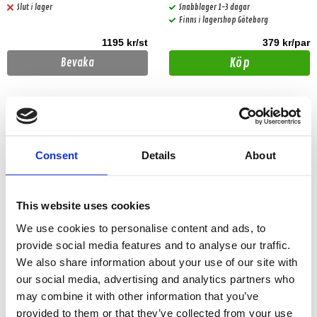
Slut i lager
Snabblager 1-3 dagar
Finns i lagershop Göteborg
1195 kr/st
379 kr/par
Köp
Bevaka
Consent
Details
About
This website uses cookies
We use cookies to personalise content and ads, to
provide social media features and to analyse our traffic.
We also share information about your use of our site with
Cerwin Vega CDRGU
our social media, advertising and analytics partners who
Cerwin Vega CDSG
may combine it with other information that you’ve
Högtalargaller
provided to them or that they’ve collected from your use
Galler