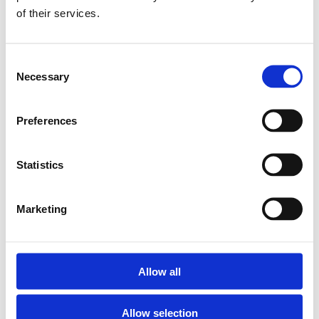
of their services.
Snabblager 1-3 dagar
Snabblager 1-3 dagar
Finns i lagershop Göteborg
Finns i lagershop Göteborg
Consent
329 kr/par
349 kr/par
Necessary
Selection
Köp
Köp
Preferences
Statistics
Marketing
Allow all
Cerwin Vega CBYPLG
Cerwin Vega CHDLOC2
Allow selection