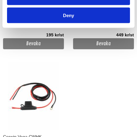
Bypass Plugs
Hög till låg omvandlare
Deny
Slut i lager
Slut i lager
195 kr/st
449 kr/st
Bevaka
Bevaka
Cerwin Vega CWHK