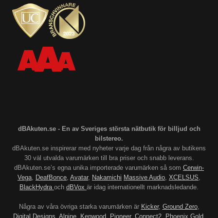
dBAkuten.se - En av Sveriges största nätbutik för billjud och
bilstereo.
dBAkuten.se inspirerar med nyheter varje dag från några av butikens
30 väl utvalda varumärken till bra priser och snabb leverans.
dBAkuten.se’s egna unika importerade varumärken så som
Cerwin-
Vega
,
DeafBonce
,
Avatar
,
Nakamichi
Massive Audio
,
XCELSUS
,
BlackHydra
och
dBVox
är idag internationellt marknadsledande.
Några av våra övriga starka varumärken är
Kicker
,
Ground Zero
,
Digital Designs
,
Alpine
,
Kenwood
,
Pioneer
,
Connect2
,
Phoenix Gold
,