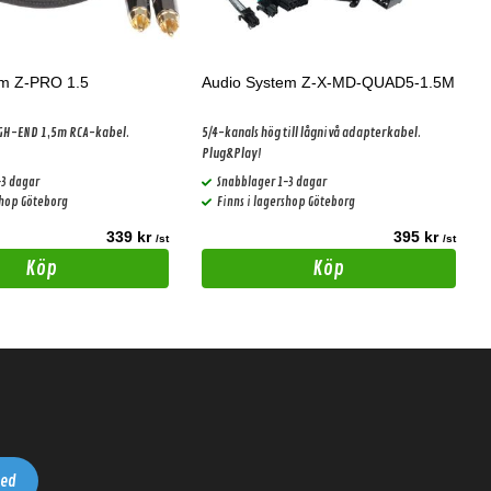
em Z-PRO 1.5
Audio System Z-X-MD-QUAD5-1.5M
IGH-END 1,5m RCA-kabel.
5/4-kanals hög till lågnivå adapterkabel.
Plug&Play!
-3 dagar
Snabblager 1-3 dagar
shop Göteborg
Finns i lagershop Göteborg
339 kr
395 kr
/st
/st
Köp
Köp