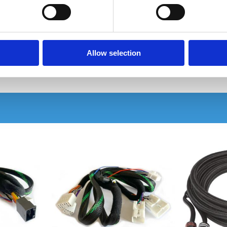
Isokablage
Passar äldre Vo
Snabblager 1-3 dagar
Snabblager 1
Finns i lagershop Göteborg
Finns i lager
99 kr
129 kr
Allow selection
/st
/st
Köp