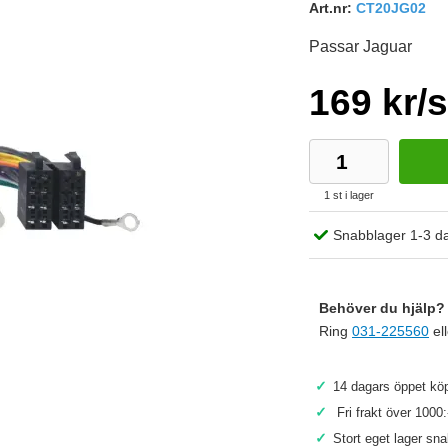
Art.nr:
CT20JG02
Passar Jaguar
169 kr/s
1 st i lager
Snabblager 1-3 d
vs ej. (ger ca 25w mer effekt) Gäller bilar med basic ljudpaket!
Behöver du hjälp? 
Ring
031-225560
el
✓
14 dagars öppet köp
Köp
✓
Fri frakt över 1000:
✓
Stort eget lager sn