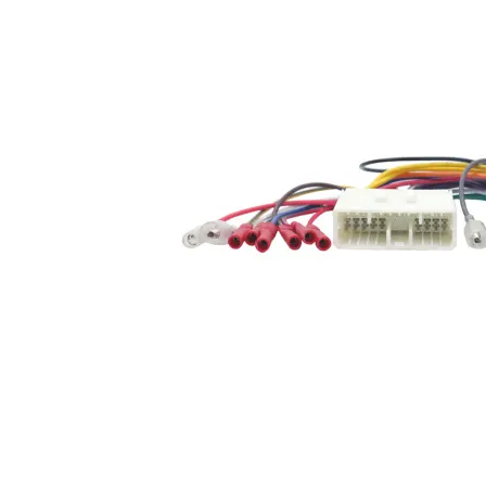
Axton ATS-ISO5
Plug&Play kabel till bla BMW,MB,FORD mfl. Separat ström&jord rekommenderas men krä
Snabblager 1-3 dagar
Finns i lagershop Göteborg