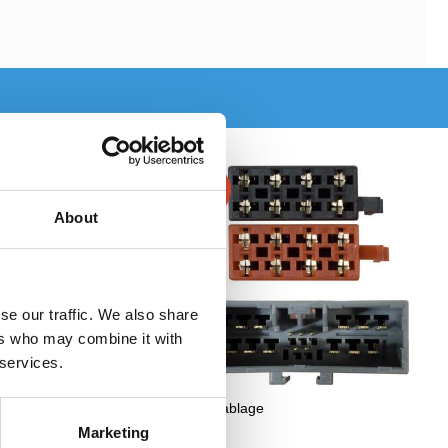
-2%
About
se our traffic. We also share
ers who may combine it with
 services.
e CT20VL03
ISO Kablage
Marketing