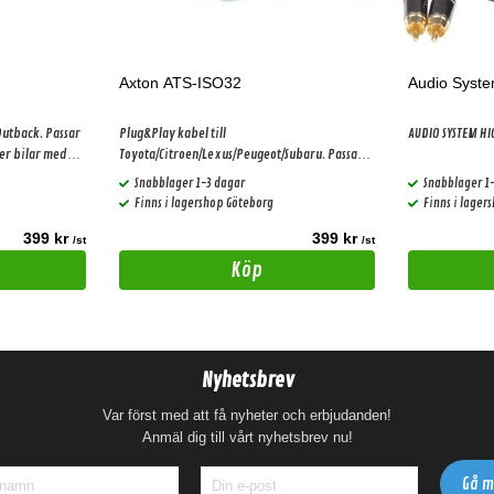
Axton ATS-ISO32
Audio Syst
Outback. Passar
Plug&Play kabel till
AUDIO SYSTEM H
ler bilar med
Toyota/Citroen/Lexus/Peugeot/Subaru. Passar
alla Axton DSP förstärkare. Gäller bilar med
Snabblager 1-3 dagar
Snabblager 1
basic ljudpaket!
Finns i lagershop Göteborg
Finns i lager
399 kr
399 kr
/st
/st
Köp
Nyhetsbrev
Var först med att få nyheter och erbjudanden!
Anmäl dig till vårt nyhetsbrev nu!