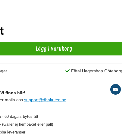
t
Lägg i varukorg
U
agar
Fåtal i lagershop Göteborg
ad
Vi finns här!
ler maila oss
support@dbakuten.se
299 kr
/st
 - 60 dagars bytesrätt
- (Gäller ej hempaket eller pall)
abba leveranser