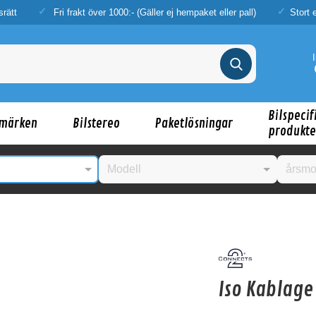
srätt
Fri frakt över 1000:- (Gäller ej hempaket eller pall)
Stort 
Bilspecif
märken
Bilstereo
Paketlösningar
produkte
nske någon av dessa produkter kan intressera d
Iso Kablage