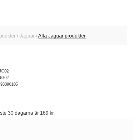
odukter / Jaguar /
Alla Jaguar produkter
JG02
JG02
193390105
ste 30 dagarna är 169 kr