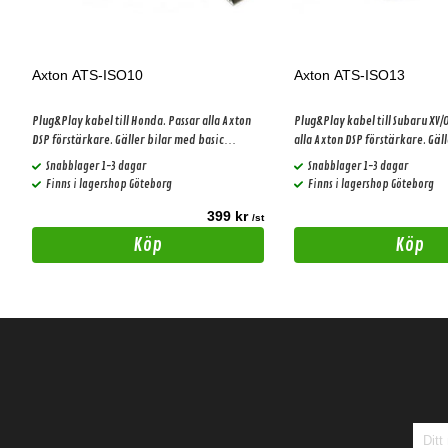
Axton ATS-ISO10
Axton ATS-ISO13
Plug&Play kabel till Honda. Passar alla Axton
Plug&Play kabel till Subaru XV/
DSP förstärkare. Gäller bilar med basic
alla Axton DSP förstärkare. Gäl
ljudpaket!
basic ljudpaket!
Snabblager 1-3 dagar
Snabblager 1-3 dagar
Finns i lagershop Göteborg
Finns i lagershop Göteborg
399 kr
t
/st
Köp
Köp