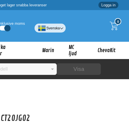
eget lager snabba leveranser
Logga in
0
Inklusive moms
Svenska
ika
MC
Marin
ChevaKit
r
ljud
Visa
☓
ig?
 CT20JG02