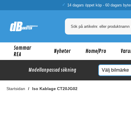
14 dagars öppet köp - 60 dagars byte
Sommar
Nyheter
Home/Pro
Varu
REA
Modellanpassad sökning
Startsidan
Iso Kablage CT20JG02
Ka