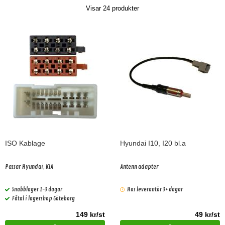
Visar
24
produkter
ISO Kablage
Hyundai I10, I20 bl.a
Passar Hyundai, KIA
Antenn adapter
Snabblager 1-3 dagar
Hos leverantör 3+ dagar
Fåtal i lagershop Göteborg
149 kr/st
49 kr/st