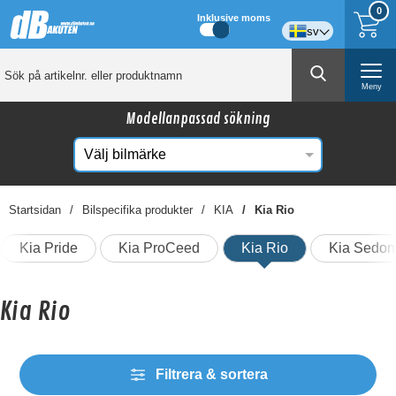
0
Inklusive moms
sv
Meny
Modellanpassad sökning
Startsidan
Bilspecifika produkter
KIA
Kia Rio
Kia Pride
Kia ProCeed
Kia Rio
Kia Sedon
Kia Rio
Filtrera & sortera