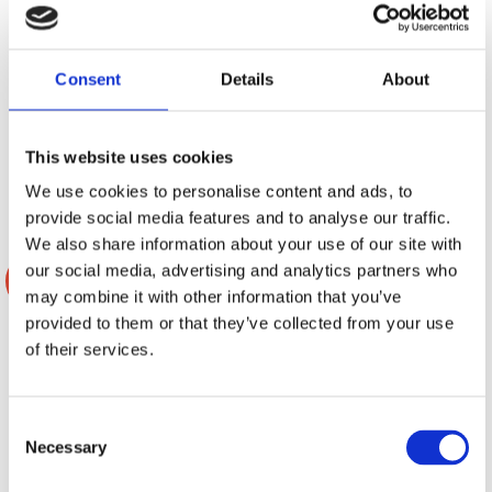
Komplett kit för dämpmaterial speciellt
Komplett kit för dämpmaterial speciellt
anpassad för montering på taket. Finns i
anpassad för montering i 4 dörrar. Finns
Consent
Details
About
2 olika prisklasser.
i 2 olika prisklasser.
Snabblager 1-3 dagar
Snabblager 1-3 dagar
Finns i lagershop Göteborg
Finns i lagershop Göteborg
Från
Från
895 kr/paket
995 kr
This website uses cookies
1397 kr
/paket
/paket
Välj ...
Välj ...
We use cookies to personalise content and ads, to
provide social media features and to analyse our traffic.
We also share information about your use of our site with
our social media, advertising and analytics partners who
-4%
-4%
may combine it with other information that you’ve
provided to them or that they’ve collected from your use
of their services.
Consent
Necessary
Selection