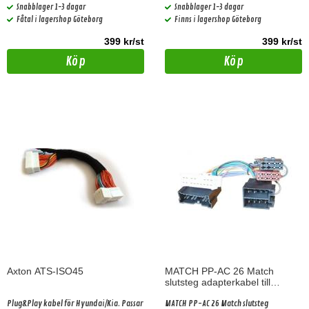
med basic ljudpaket!
med basic ljudpaket!
Snabblager 1-3 dagar
Snabblager 1-3 dagar
Fåtal i lagershop Göteborg
Finns i lagershop Göteborg
399 kr/st
399 kr/st
Köp
Köp
Axton ATS-ISO45
MATCH PP-AC 26 Match
slutsteg adapterkabel till
Hyundai, Kia >2005 (16 pin)
Plug&Play kabel för Hyundai/Kia. Passar
MATCH PP-AC 26 Match slutsteg