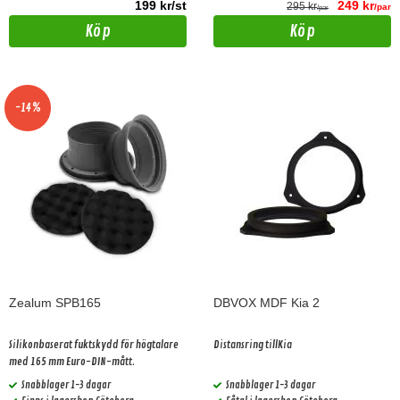
199 kr/st
249 kr
295 kr
/par
/par
Köp
Köp
-14%
Zealum SPB165
DBVOX MDF Kia 2
Silikonbaserat fuktskydd för högtalare
Distansring tillKia
med 165 mm Euro-DIN-mått.
Snabblager 1-3 dagar
Snabblager 1-3 dagar