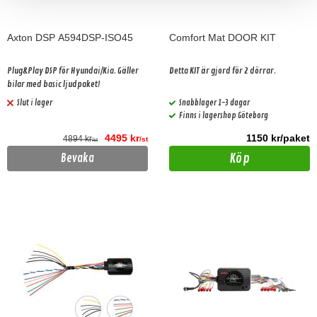
Axton DSP A594DSP-ISO45
Comfort Mat DOOR KIT
Plug&Play DSP för Hyundai/Kia. Gäller
Detta KIT är gjord för 2 dörrar.
bilar med basic ljudpaket!
Slut i lager
Snabblager 1-3 dagar
Finns i lagershop Göteborg
4495 kr
1150 kr/paket
4894 kr
/st
/st
Köp
Bevaka