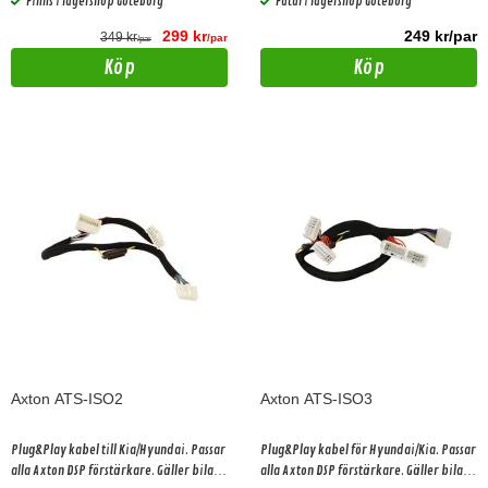
Finns i lagershop Göteborg
Fåtal i lagershop Göteborg
299 kr
249 kr/par
349 kr
/par
/par
Köp
Köp
Axton ATS-ISO2
Axton ATS-ISO3
Plug&Play kabel till Kia/Hyundai. Passar
Plug&Play kabel för Hyundai/Kia. Passar
alla Axton DSP förstärkare. Gäller bilar
alla Axton DSP förstärkare. Gäller bilar