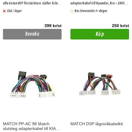
alla Axton DSP förstärkare. Gäller bilar
adapterkabel till Hyundai, Kia > 2005
med basic ljudpaket!
(16 pin)
Slut i lager
Hos leverantör 3+ dagar
399 kr/st
250 kr/st
Köp
Bevaka
MATCH PP-AC 98 Match
MATCH DSP lågnivåkabelkit
slutsteg adapterkabel till KIA