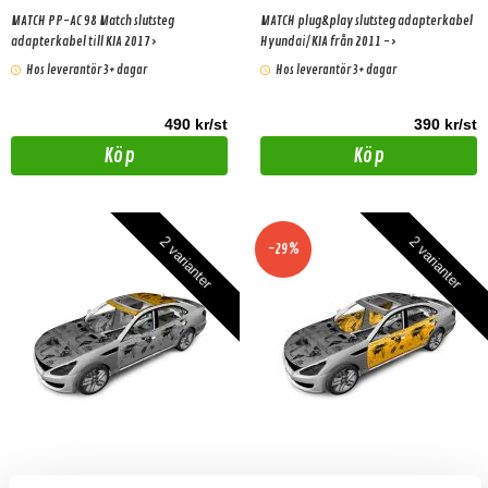
2017>
MATCH PP-AC 98 Match slutsteg
MATCH plug&play slutsteg adapterkabel
adapterkabel till KIA 2017>
Hyundai/ KIA från 2011 ->
Hos leverantör 3+ dagar
Hos leverantör 3+ dagar
490 kr/st
390 kr/st
Köp
Köp
2 varianter
2 varianter
-29%
Ljuddämpningskit för tak
Ljuddämpningskit för 4 dörrar