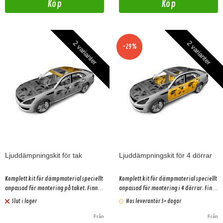
Köp
Köp
2 varianter
2 varianter
-29%
Ljuddämpningskit för tak
Ljuddämpningskit för 4 dörrar
Komplett kit för dämpmaterial speciellt
Komplett kit för dämpmaterial speciellt
anpassad för montering på taket. Finns i
anpassad för montering i 4 dörrar. Finns
2 olika prisklasser.
i 2 olika prisklasser.
Slut i lager
Hos leverantör 3+ dagar
Från
Från