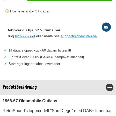
Hos leverantör 3+ dagar
Behöver du hjälp? Vi finns här!
Ring
031-225560
eller maila oss
support@dbakuten.se
✓
14 dagars öppet köp - 60 dagars bytesrätt
✓
Fri frakt över 1000:- (Gäller ej hempaket eller pall)
✓
Stort eget lager snabba leveranser
Produktbeskrivning
Stä
1966-67 Oldsmobile Cutlass
RetroSound's toppmodell "San Diego" med DAB+ tuner har