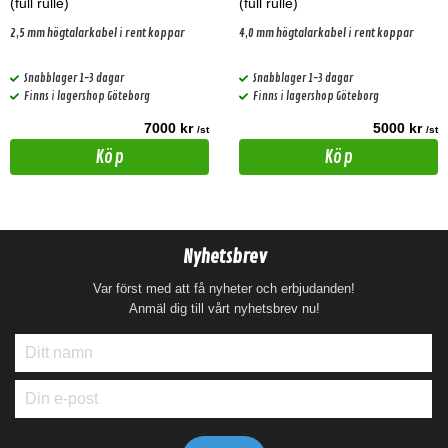
(full rulle)
(full rulle)
2,5 mm högtalarkabel i rent koppar
4,0 mm högtalarkabel i rent koppar
Snabblager 1-3 dagar
Snabblager 1-3 dagar
Finns i lagershop Göteborg
Finns i lagershop Göteborg
7000 kr
5000 kr
/st
/st
Köp
Köp
Nyhetsbrev
Var först med att få nyheter och erbjudanden!
Anmäl dig till vårt nyhetsbrev nu!