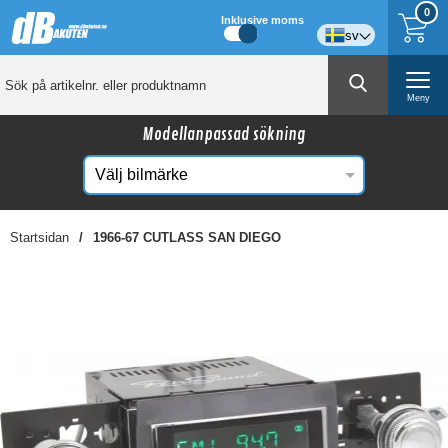
0
Inklusive moms
sv
Meny
Modellanpassad sökning
Startsidan
1966-67 CUTLASS SAN DIEGO
☓
Kanske någon av dessa produkter kan intressera
dig?
-8%