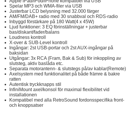
Apple iPad/iPod/iPhone kompatibel via USB
Spelar MP3 och WMA-filer via USB
Justerbar LCD belysning med 32.000 färger
AM/FM/DAB+ radio med 30 snabbval och RDS-radio
Inbyggd förstärkare på 180 Watt(4 x 45W)
Ljud funktioner: 3 EQ förinställningar + justerbar
bas/diskant/fader/balans
Loudness kontroll
X-over & SUB-Level kontroll
Ingångar: 2st USB-portar och 2st AUX-ingångar på
baksidan
Utgångar: 3x RCA (Fram, Bak & Sub) för inkoppling av
slutsteg, aktiv baslåda etc.
Separata motorantenn- & slutstegs på/av kablar(Remote)
Axelsystem med funktionalitet på både främre & bakre
ratten
Autentisk tryckknapps stil
InfiniMount axel/konsol för maximal flexibilitet vid
installationen
Kompatibel med alla RetroSound fordonsspecifika front-
och knoppsatser