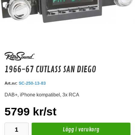
Zealum ZK 2,5 BL-SR
1966-67 CUTLASS SAN DIEGO
2,5 mm högtalarkabel i rent koppar
Snabblager 1-3 dagar
Art.nr:
SC-250-13-83
Finns i lagershop Göteborg
DAB+, iPhone kompatibel, 3x RCA
37 kr
40 kr
/st
/st
Köp
5799 kr/st
Lägg i varukorg