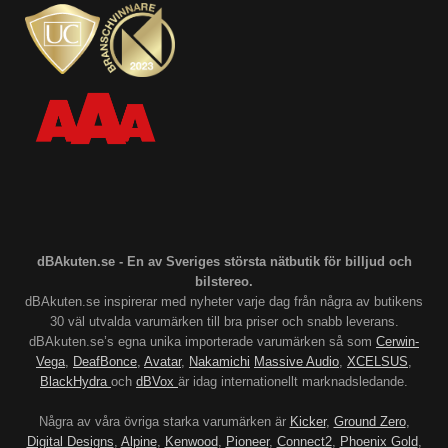
dBAkuten.se - En av Sveriges största nätbutik för billjud och
bilstereo.
dBAkuten.se inspirerar med nyheter varje dag från några av butikens
30 väl utvalda varumärken till bra priser och snabb leverans.
dBAkuten.se’s egna unika importerade varumärken så som
Cerwin-
Vega
,
DeafBonce
,
Avatar
,
Nakamichi
Massive Audio
,
XCELSUS
,
BlackHydra
och
dBVox
är idag internationellt marknadsledande.
Några av våra övriga starka varumärken är
Kicker
,
Ground Zero
,
Digital Designs
,
Alpine
,
Kenwood
,
Pioneer
,
Connect2
,
Phoenix Gold
,