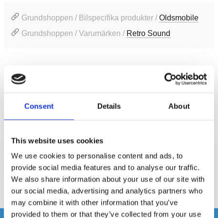
Grundshoppen / Bilspecifika produkter /
Oldsmobile
Grundshoppen / Varumärken /
Retro Sound
Produktinformation
SKU:
SC-250-13-83
Consent
Details
About
Prishistorik
Lägsta pris de senaste 30 dagarna är 5799 kr
This website uses cookies
We use cookies to personalise content and ads, to
Recensioner
provide social media features and to analyse our traffic.
We also share information about your use of our site with
our social media, advertising and analytics partners who
Produkten har inga recensioner
may combine it with other information that you’ve
provided to them or that they’ve collected from your use