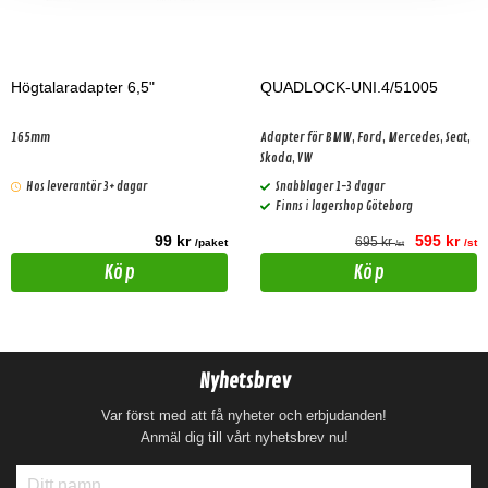
Högtalaradapter 6,5"
QUADLOCK-UNI.4/51005
165mm
Adapter för BMW, Ford, Mercedes, Seat,
Skoda, VW
Hos leverantör 3+ dagar
Snabblager 1-3 dagar
Finns i lagershop Göteborg
99 kr
595 kr
695 kr
/paket
/st
/st
Köp
Köp
Nyhetsbrev
Var först med att få nyheter och erbjudanden!
Anmäl dig till vårt nyhetsbrev nu!