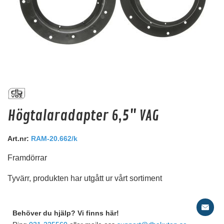
dBVox Kopplingsplint 6xM8 Svart
Högtalaradapter 6,5" VAG
Svart Kopplingsplint. 6st M8
Snabblager 1-3 dagar
Art.nr:
RAM-20.662/k
Finns i lagershop Göteborg
Framdörrar
195 kr
/st
Tyvärr, produkten har utgått ur vårt sortiment
156 kr
/st
Köp
Behöver du hjälp? Vi finns här!