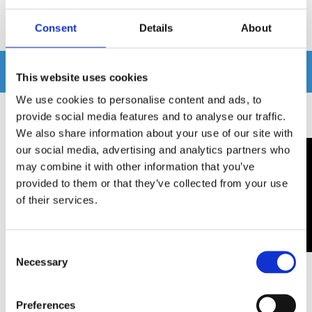
Consent
Details
About
Produkten har inga recensioner
Relaterade produkter
This website uses cookies
We use cookies to personalise content and ads, to
provide social media features and to analyse our traffic.
We also share information about your use of our site with
our social media, advertising and analytics partners who
may combine it with other information that you’ve
provided to them or that they’ve collected from your use
of their services.
Consent
Necessary
Selection
T-kablage VW
Antenna adapter
Fakra(m)>DIN(m) 12V
Preferences
phantom power