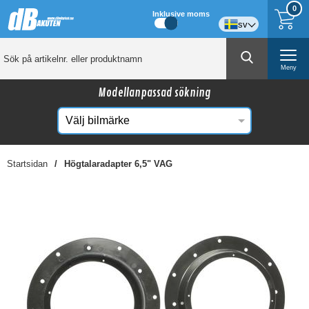
0
Inklusive moms
sv
Meny
Modellanpassad sökning
Startsidan
Högtalaradapter 6,5" VAG
☓
Kanske någon av dessa produkter kan intressera
dig?