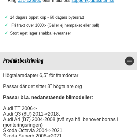
Ring
031-225560
eller maila oss
support@dbakuten.se
✓
14 dagars öppet köp - 60 dagars bytesrätt
✓
Fri frakt över 1000:- (Gäller ej hempaket eller pall)
✓
Stort eget lager snabba leveranser
Produktbeskrivning
Stä
Högtalaradapter 6,5" för framdörrar
Passar där det sitter 8" högtalare org
Passar bl.a. nedanstående bilmodeller:
Audi TT 2006->
Audi Q3 (8U) 2011->2018,
Audi A4 (B7) 2004-2008 (två nya hål behöver borras i
monteringsringen)
Škoda Octavia 2004->2021,
Škoda Superb 2008->2021,