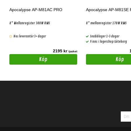
Apocalypse AP-M81AC PRO
Apocalypse AP-M81SE
8" Mellanregister 300W RMS
8" mellanregister 170W RMS
Hos leverantör 3+ dagar
Snabblager 1-3 dagar
Finns i lagershop Göteborg
2195 kr
t
/paket
Köp
Köp