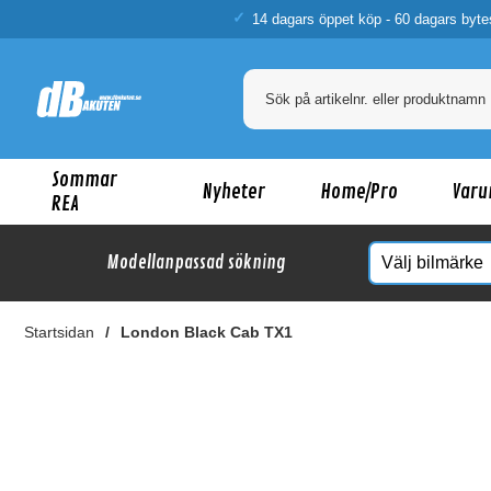
14 dagars öppet köp - 60 dagars byte
Sommar
Nyheter
Home/Pro
Varu
REA
Modellanpassad sökning
Startsidan
London Black Cab TX1
Ka