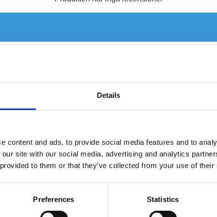
Details
e content and ads, to provide social media features and to analy
 our site with our social media, advertising and analytics partn
 provided to them or that they’ve collected from your use of their
ISO Kablage ZRS-AS-53B
KIA Pride
Preferences
Statistics
PassarSubaru Impreza/Legacy
Iso Kablage PC