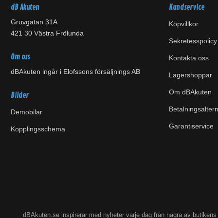
dB Akuten
Kundservice
Gruvgatan 31A
Köpvillkor
421 30 Västra Frölunda
Sekretesspolicy
Om oss
Kontakta oss
dBAkuten ingår i Elofssons försäljnings AB
Lagershoppar
Om dBAkuten
Bilder
Betalningsaltern
Demobilar
Garantiservice
Kopplingsschema
dBAkuten.se inspirerar med nyheter varje dag från några av butiken