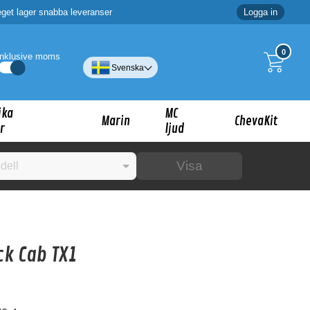
eget lager snabba leveranser
Logga in
0
Inklusive moms
Svenska
ika
MC
Marin
ChevaKit
r
ljud
Visa
☓
k Cab TX1
ig?