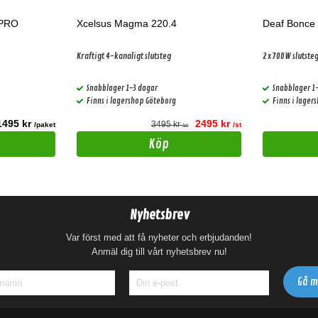
 PRO
Xcelsus Magma 220.4
Deaf Bonce
Kraftigt 4-kanaligt slutsteg
2x700W slutste
Snabblager 1-3 dagar
Snabblager 1
Finns i lagershop Göteborg
Finns i lager
1495 kr
2495 kr
3495 kr
/paket
/st
/st
Köp
Nyhetsbrev
Var först med att få nyheter och erbjudanden!
Anmäl dig till vårt nyhetsbrev nu!