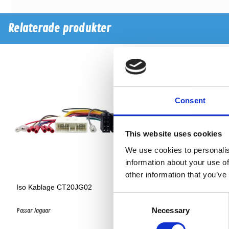
Relaterade produkter
-73%
Consent
This website uses cookies
We use cookies to personalis
information about your use of
other information that you’ve
Iso Kablage CT20JG02
Iso Kablage PC2-33-4
Consent
Necessary
Selection
Passar Jaguar
PassarHyundai