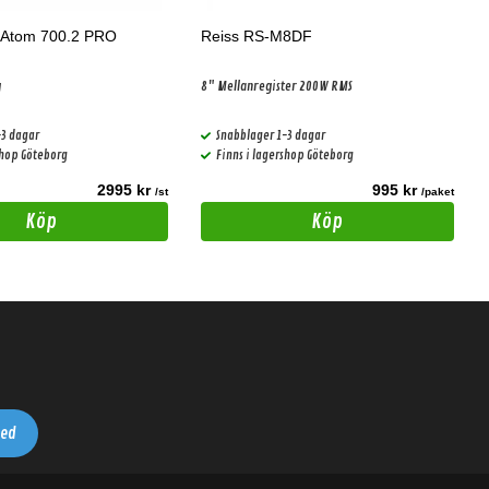
 Atom 700.2 PRO
Reiss RS-M8DF
g
8" Mellanregister 200W RMS
-3 dagar
Snabblager 1-3 dagar
shop Göteborg
Finns i lagershop Göteborg
2995 kr
995 kr
/st
/paket
Köp
Köp