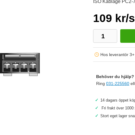
ISO Kablage PC2-
109 kr/s
Hos leverantör 3+
Behöver du hjälp? 
Ring
031-225560
el
✓
14 dagars öppet köp
✓
Fri frakt över 1000:
✓
Stort eget lager sn
Köp