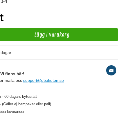
73-4
t
Lägg i varukorg
 dagar
D
Vi finns här!
2
ler maila oss
support@dbakuten.se
 - 60 dagars bytesrätt
- (Gäller ej hempaket eller pall)
129 kr
/st
abba leveranser