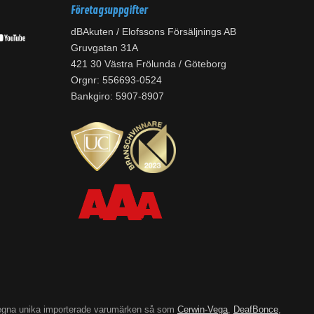
Företagsuppgifter
dBAkuten / Elofssons Försäljnings AB
Gruvgatan 31A
421 30 Västra Frölunda / Göteborg
Orgnr: 556693-0524
Bankgiro: 5907-8907
’s egna unika importerade varumärken så som
Cerwin-Vega
,
DeafBonce
,