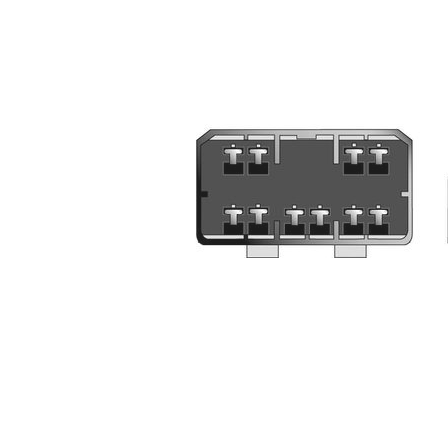
Audio System Z-EVO 0.75M
RCA kabel i OFC koppar. 0,75m lång.
Snabblager 1-3 dagar
Finns i lagershop Göteborg