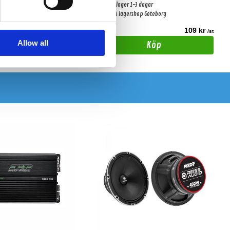
-3 dagar
Snabblager 1-3 dagar
shop Göteborg
Finns i lagershop Göteborg
49 kr
109 kr
/st
/st
Allow all
Köp
Köp