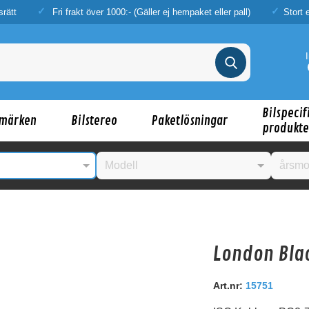
srätt
Fri frakt över 1000:- (Gäller ej hempaket eller pall)
Stort 
Bilspecif
märken
Bilstereo
Paketlösningar
produkte
London Blac
nske någon av dessa produkter kan intressera d
Art.nr:
15751