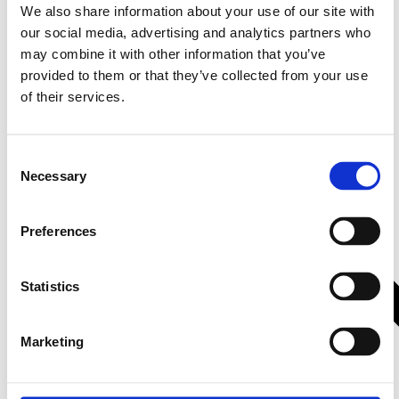
We also share information about your use of our site with
MATCH PP-AC 05 Match
ISO Kablage
our social media, advertising and analytics partners who
slutsteg adapterkabel
Chevrolet 2007>
may combine it with other information that you’ve
MATCH PP-AC 05 Match slutsteg
Isokablage till Buick, Cadillac, Chevrolet,
provided to them or that they’ve collected from your use
adapterkabel Chevrolet 2007>
GM, Isuzu, Oldsmobile, Pontiac, Saturn
of their services.
Hos leverantör 3+ dagar
Hos leverantör 3+ dagar
250 kr/st
149 kr/st
Consent
Köp
Köp
Necessary
Selection
Preferences
2 varianter
2 varianter
-29%
Statistics
Marketing