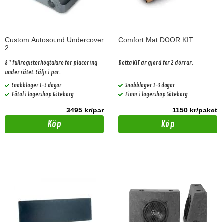
Custom Autosound Undercover
Comfort Mat DOOR KIT
2
8" fullregisterhögtalare för placering
Detta KIT är gjord för 2 dörrar.
under sätet. Säljs i par.
Snabblager 1-3 dagar
Snabblager 1-3 dagar
Fåtal i lagershop Göteborg
Finns i lagershop Göteborg
3495 kr/par
1150 kr/paket
Köp
Köp