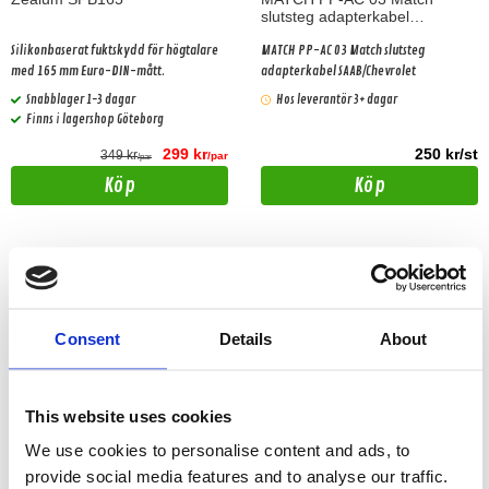
slutsteg adapterkabel
SAAB/Chevrolet
Silikonbaserat fuktskydd för högtalare
MATCH PP-AC 03 Match slutsteg
med 165 mm Euro-DIN-mått.
adapterkabel SAAB/Chevrolet
Snabblager 1-3 dagar
Hos leverantör 3+ dagar
Finns i lagershop Göteborg
299 kr
250 kr/st
349 kr
/par
/par
Köp
Köp
Consent
Details
About
This website uses cookies
We use cookies to personalise content and ads, to
provide social media features and to analyse our traffic.