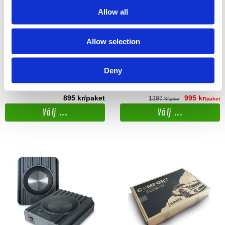
Allow all
Ljuddämpningskit för tak
Ljuddämpningskit för 4 dörrar
Allow selection
Komplett kit för dämpmaterial speciellt
Komplett kit för dämpmaterial speciellt
anpassad för montering på taket. Finns i
anpassad för montering i 4 dörrar. Finns
2 olika prisklasser.
i 2 olika prisklasser.
Deny
Snabblager 1-3 dagar
Snabblager 1-3 dagar
Finns i lagershop Göteborg
Finns i lagershop Göteborg
Från
Från
895 kr/paket
995 kr
1397 kr
/paket
/paket
Välj ...
Välj ...