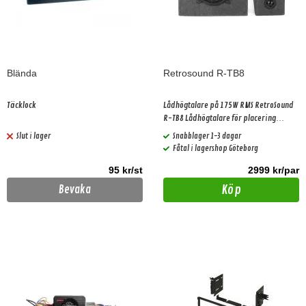
Blända
Retrosound R-TB8
Täcklock
Lådhögtalare på 175W RMS RetroSound
R-TB8 Lådhögtalare för placering
bakom Ryggstödet i Pickuper ,skåpbilar
Slut i lager
Snabblager 1-3 dagar
m,m
Fåtal i lagershop Göteborg
95 kr/st
2999 kr/par
Köp
Bevaka