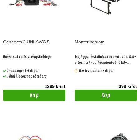
Connects 2 UNI-SWC.5
Monteringsram
Universalt rattstyrningskablage
Möjliggör installation av en dubbel DIN-
eftermarknadshuvudenhet i OEM-
instrumentbrädan. Passar GM bilar
Snabblager 1-3 dagar
Hos leverantör 3+ dagar
Fåtal i lagershop Göteborg
1299 kr/st
399 kr/st
Köp
Köp