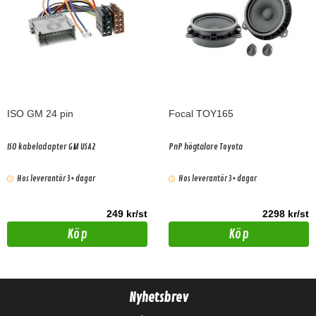
ISO GM 24 pin
Focal TOY165
ISO kabeladapter GM USA2
PnP högtalare Toyota
Hos leverantör 3+ dagar
Hos leverantör 3+ dagar
249 kr/st
2298 kr/st
Köp
Köp
Nyhetsbrev