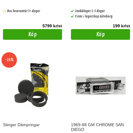
Hos leverantör 3+ dagar
Snabblager 1-3 dagar
Finns i lagershop Göteborg
5799 kr/st
199 kr/st
Köp
Köp
-16%
Stinger Dämpringar
1969-88 GM CHROME SAN
DIEGO