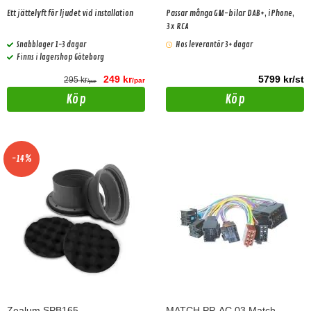
Ett jättelyft för ljudet vid installation
Passar många GM-bilar DAB+, iPhone,
3x RCA
Snabblager 1-3 dagar
Hos leverantör 3+ dagar
Finns i lagershop Göteborg
249 kr
5799 kr/st
295 kr
/par
/par
Köp
Köp
-14%
Zealum SPB165
MATCH PP-AC 03 Match