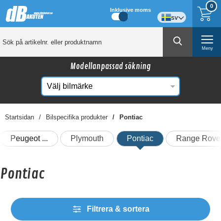
0
Inklusive moms
sv
Meny
Modellanpassad sökning
Startsidan
Bilspecifika produkter
Pontiac
Peugeot
Plymouth
Pontiac
Range Rove
Pontiac
Filtrera & sortera