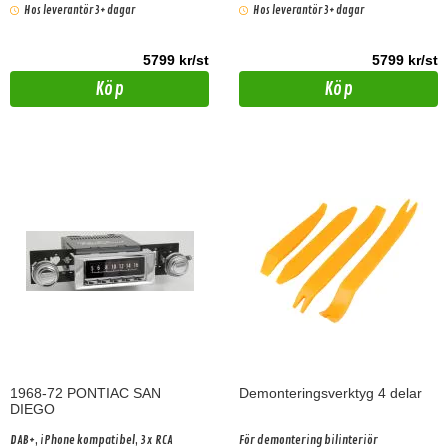
3xRCA
Hos leverantör 3+ dagar
Hos leverantör 3+ dagar
5799 kr/st
5799 kr/st
Köp
Köp
1968-72 PONTIAC SAN
Demonteringsverktyg 4 delar
DIEGO
DAB+, iPhone kompatibel, 3x RCA
För demontering bilinteriör