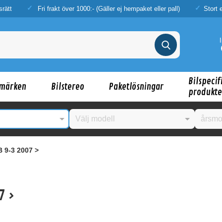
srätt
Fri frakt över 1000:- (Gäller ej hempaket eller pall)
Stort 
Bilspecif
märken
Bilstereo
Paketlösningar
produkte
 9-3 2007 >
7 >