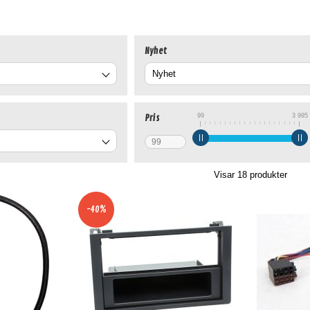
Nyhet
99
3 995
Pris
Visar
18
produkter
-40%