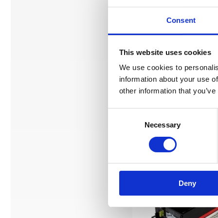
Consent
This website uses cookies
Ljuddämpningskit för 
We use cookies to personalis
information about your use of
Komplett kit för dämpmateri
other information that you’ve
anpassad för montering på tak
olika prisklasser.
Snabblager 1-3 dagar
Consent
Finns i lagershop Göteborg
Necessary
Selection
Välj ...
Deny