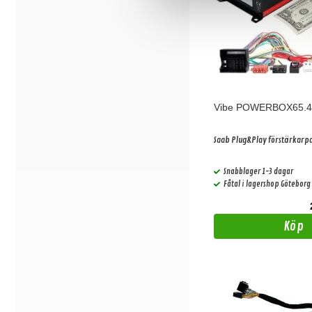
Vibe POWERBOX65.4
Saab Plug&Play förstärkarp
Snabblager 1-3 dagar
Fåtal i lagershop Göteborg
Köp