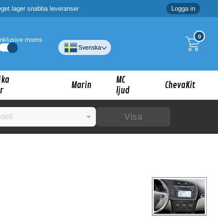
eget lager snabba leveranser
Logga in
0
Inklusive moms
Svenska
ika
MC
Marin
ChevaKit
r
ljud
Visa