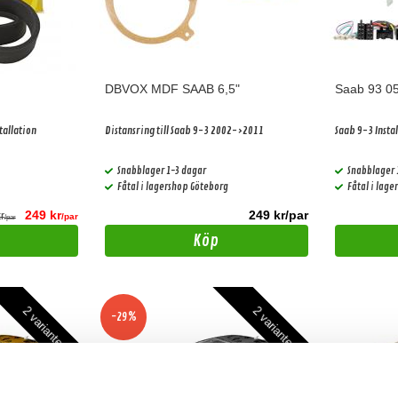
DBVOX MDF SAAB 6,5"
Saab 93 0
stallation
Distansring till Saab 9-3 2002->2011
Saab 9-3 Instal
Snabblager 1-3 dagar
Snabblager 
Fåtal i lagershop Göteborg
Fåtal i lag
249 kr
249 kr/par
r
/par
/par
Köp
2 varianter
2 varianter
-29%