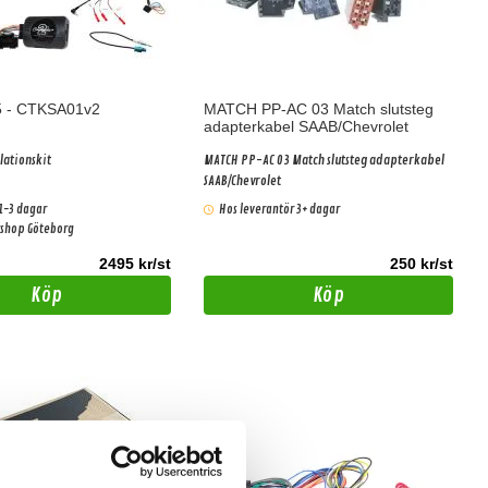
5 - CTKSA01v2
MATCH PP-AC 03 Match slutsteg
adapterkabel SAAB/Chevrolet
lationskit
MATCH PP-AC 03 Match slutsteg adapterkabel
SAAB/Chevrolet
1-3 dagar
Hos leverantör 3+ dagar
ershop Göteborg
2495 kr/st
250 kr/st
Köp
Köp