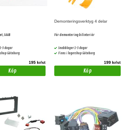
Demonteringsverktyg 4 delar
et, SAAB
För demontering bilinteriör
1-3 dagar
Snabblager 1-3 dagar
ershop Göteborg
Finns i lagershop Göteborg
195 kr/st
199 kr/st
Köp
Köp