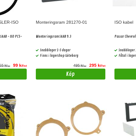
SLER-ISO
Monteringsram 281270-01
ISO kabel
 SAAB - ISO PC5-
Monteringsram SAAB 9.3
Passar Chevrol
Snabblager 1-3 dagar
Snabblager 
Finns i lagershop Göteborg
Fåtal i lag
99 kr
295 kr
55 kr
495 kr
/st
/st
/st
/st
Köp