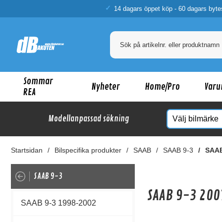
14 dagars öppet köp - 60 dagars byte
Sommar
Nyheter
Home/Pro
Varu
REA
Modellanpassad sökning
Startsidan
Bilspecifika produkter
SAAB
SAAB 9-3
SAAB
SAAB 9-3
SAAB 9-3 200
SAAB 9-3 1998-2002