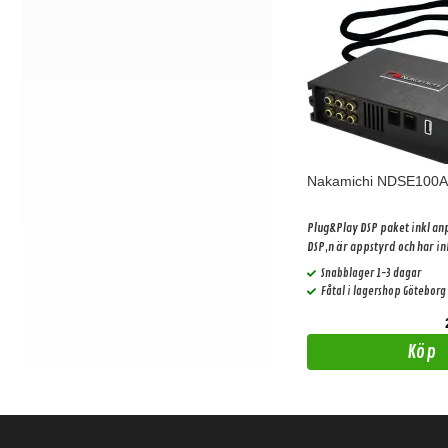
Nakamichi NDSE100A
Plug&Play DSP paket inkl an
DSP,n är appstyrd och har i
streaming
Snabblager 1-3 dagar
Fåtal i lagershop Göteborg
Köp