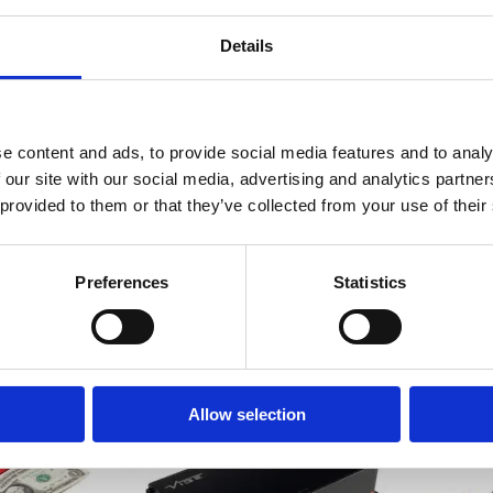
Details
tak
Ljuddämpningskit för 4 dörrar
Comfort M
e content and ads, to provide social media features and to analy
 our site with our social media, advertising and analytics partn
al speciellt
Komplett kit för dämpmaterial speciellt
Detta KIT är gj
 provided to them or that they’ve collected from your use of their
et. Finns i 2
anpassad för montering i 4 dörrar. Finns i 2
olika prisklasser.
Snabblager 1-3 dagar
Snabblager 
Finns i lagershop Göteborg
Finns i lag
Från
Från
Preferences
Statistics
895 kr/paket
995 kr
1397 kr
/paket
/paket
Välj ...
Allow selection