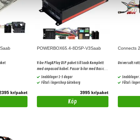
Saab
POWERBOX65.4-8DSP-V3Saab
Connects 
aket
Vibe Plug&Play DSP paket till Saab Komplett
Universalt rat
med anpassad kabel. Passar bilar med Basic
ljudsystem
Snabblager 1-3 dagar
Snabblager 
Fåtal i lagershop Göteborg
Fåtal i lag
2395 kr/paket
3995 kr/paket
Köp