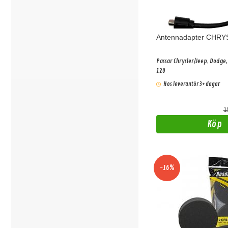
Antennadapter CHRY
Passar Chrysler/Jeep, Dodge,
120
Hos leverantör 3+ dagar
1
Köp
-16%