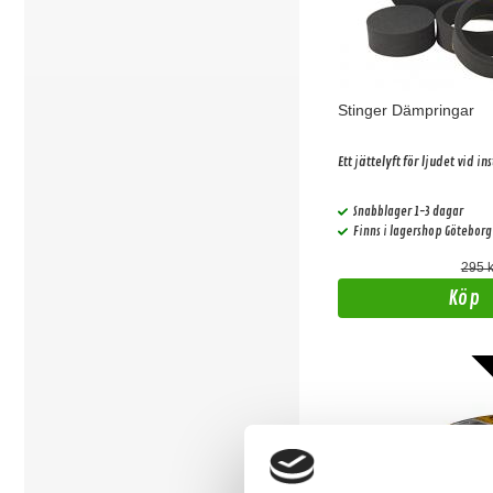
Stinger Dämpringar
Ett jättelyft för ljudet vid in
Snabblager 1-3 dagar
Finns i lagershop Göteborg
295 k
Köp