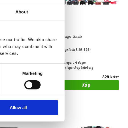
About
at DOOR KIT
T-kablage Saab
se our traffic. We also share
ers who may combine it with
ord för 2 dörrar.
T-kablage Saab 9.3/9.5 06>
 services.
1-3 dagar
Snabblager 1-3 dagar
ershop Göteborg
Fåtal i lagershop Göteborg
Marketing
1150 kr/paket
329 kr/st
Köp
Köp
Allow all