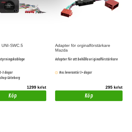
2 UNI-SWC.5
Adapter för orginalförstärkare
Mazda
tstyrningskablage
Adapter för att behålla originalförstärkare
1-3 dagar
Hos leverantör 3+ dagar
ershop Göteborg
1299 kr/st
295 kr/st
Köp
Köp