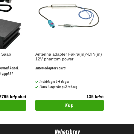
 Saab
Antenna adapter Fakra(m)>DIN(m)
12V phantom power
passad kabel.
Anten adapter Fakra
nbyggd BT
Snabblager 1-3 dagar
Finns i lagershop Göteborg
2795 kr/paket
135 kr/st
Köp
Nyhetsbrev