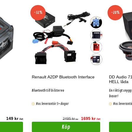
-32%
-20%
Renault A2DP Bluetooth Interface
DD Audio 7
HELL låda
Bluetooth till bilstereo
En riktigt sny
basar!
Hos leverantör 3+ dagar
Hos leverantö
149 kr
1695 kr
2495 kr
/st
/st
/st
Köp