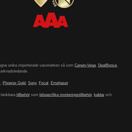
’s egna unika importerade varumärken så som
Cerwin-Vega
,
DeafBonce
,
 marknadsledande.
2
,
Phoenix Gold
,
Sony
,
Focal
,
Emphaser
 tänkbara
tillbehör
som
bilspecifika monteringstillbehör
,
kablar
och