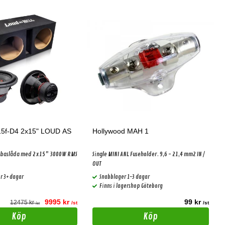
15f-D4 2x15" LOUD AS
Hollywood MAH 1
gg baslåda med 2x15" 3000W RMS
Single MINI ANL Fuseholder. 9,6 - 21,4 mm2 IN /
OUT
r 3+ dagar
Snabblager 1-3 dagar
Finns i lagershop Göteborg
9995 kr
99 kr
12475 kr
/st
/st
/st
Köp
Köp