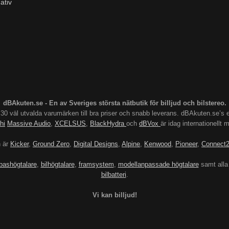
ativ
dBAkuten.se - En av Sveriges största nätbutik för billjud och bilstereo.
s 30 väl utvalda varumärken till bra priser och snabb leverans. dBAkuten.se
hi
Massive Audio
,
XCELSUS
,
BlackHydra
och
dBVox
är idag internationellt
n är
Kicker
,
Ground Zero
,
Digital Designs
,
Alpine
,
Kenwood
,
Pioneer
,
Connect
bashögtalare
,
bilhögtalare
,
framsystem
,
modellanpassade högtalare
samt alla
bilbatteri
.
Vi kan billjud!