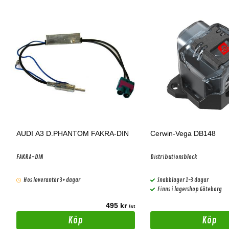
AUDI A3 D.PHANTOM FAKRA-DIN
Cerwin-Vega DB148
FAKRA-DIN
Distributionsblock
Hos leverantör 3+ dagar
Snabblager 1-3 dagar
Finns i lagershop Göteborg
495 kr
t
/st
Köp
Köp