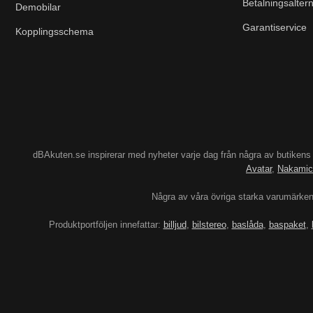
Betalningsaltern
Demobilar
Garantiservice
Kopplingsschema
dBAkuten.se inspirerar med nyheter varje dag från några av butiken
Avatar
,
Nakamic
Några av våra övriga starka varumärke
Produktportföljen innefattar:
billjud
,
bilstereo
,
baslåda
,
baspaket
,