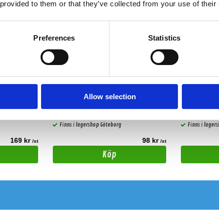
 provided to them or that they’ve collected from your use of their
Preferences
Statistics
ZRS-Fakra-iso
Connects2
Antennadapter med Fakra till ISO kontakt.
Mercedes iso-q
Allow selection
Snabblager 1-3 dagar
Snabblager 1
Finns i lagershop Göteborg
Finns i lager
169 kr
98 kr
/st
/st
Köp