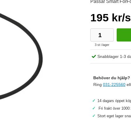
Passar Smart ForF
195 kr/s
3 st i lager
Snabblager 1-3 d
Behöver du hjälp? 
Ring
031-225560
el
✓
14 dagars öppet köp
✓
Fri frakt över 1000:
Köp
✓
Stort eget lager sn