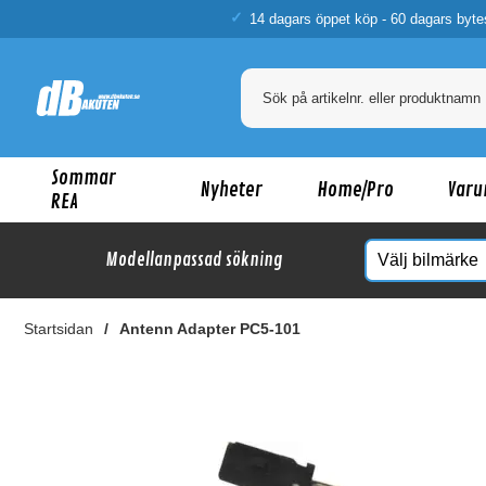
14 dagars öppet köp - 60 dagars byte
Sommar
Nyheter
Home/Pro
Varu
REA
Modellanpassad sökning
Startsidan
Antenn Adapter PC5-101
Ka