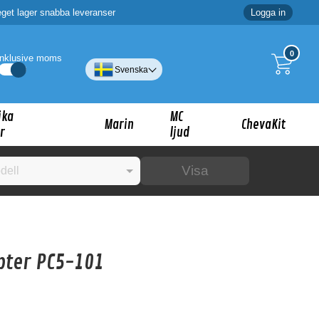
eget lager snabba leveranser
Logga in
0
Inklusive moms
Svenska
ika
MC
Marin
ChevaKit
r
ljud
Visa
☓
pter PC5-101
ig?