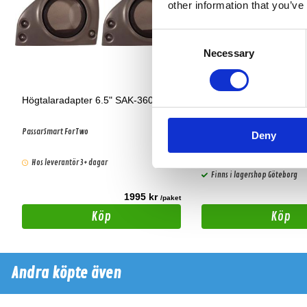
other information that you’ve
Consent
Necessary
Selection
Högtalaradapter 6.5" SAK-3601
Quadlock adapter
PassarSmart ForTwo
Adapter
Deny
Hos leverantör 3+ dagar
Snabblager 1-3 dagar
Finns i lagershop Göteborg
1995 kr
t
/paket
Köp
Köp
Andra köpte även