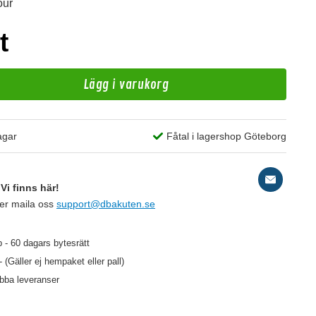
our
t
Lägg i varukorg
agar
Fåtal i lagershop Göteborg
A
Vi finns här!
Hö
ler maila oss
support@dbakuten.se
 - 60 dagars bytesrätt
149 kr
/st
- (Gäller ej hempaket eller pall)
abba leveranser