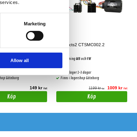
 services.
Marketing
 CT20MC02
Connects2 CTSMC002.2
uadlock
Rattstyrning MB och VW
Allow all
-3 dagar
Snabblager 1-3 dagar
shop Göteborg
Finns i lagershop Göteborg
149 kr
1009 kr
1199 kr
/st
/st
/st
Köp
Köp