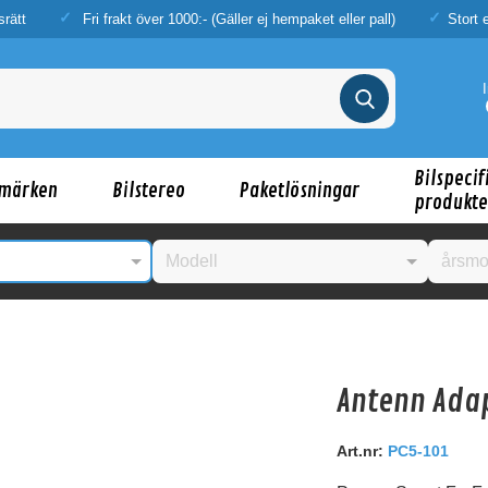
srätt
Fri frakt över 1000:- (Gäller ej hempaket eller pall)
Stort 
Bilspecif
märken
Bilstereo
Paketlösningar
produkte
Antenn Ada
nske någon av dessa produkter kan intressera d
Art.nr:
PC5-101