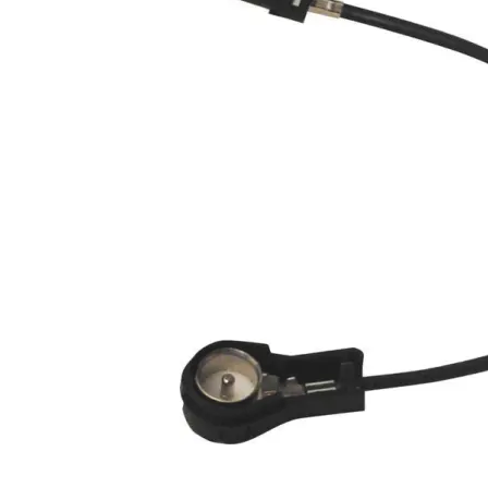
AA-Chrysler.02-ISO
Antennadapter till Chrystler 2001->
Snabblager 1-3 dagar
Finns i lagershop Göteborg