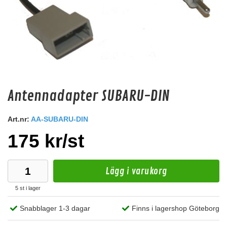
Antennadapter SUBARU-DIN
Deaf Bonce Machete 20mm2 OFC (Svart)
20mm2 kopparkabel
Art.nr:
AA-SUBARU-DIN
175 kr/st
Snabblager 1-3 dagar
Finns i lagershop Göteborg
99 kr
/st
Lägg i varukorg
Köp
5 st i lager
Snabblager 1-3 dagar
Finns i lagershop Göteborg