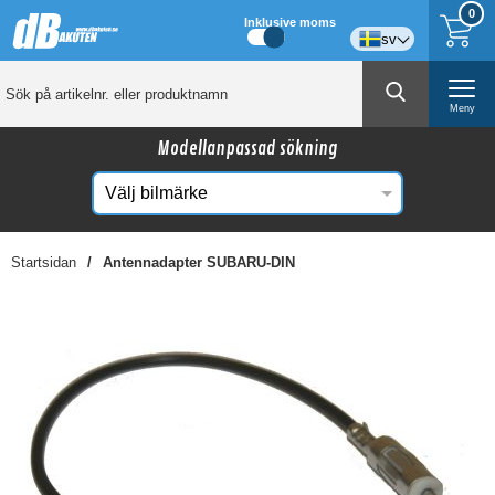
0
Inklusive moms
sv
Meny
Modellanpassad sökning
Startsidan
Antennadapter SUBARU-DIN
☓
Kanske någon av dessa produkter kan intressera
dig?