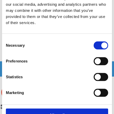
our social media, advertising and analytics partners who
Antenn Adapter
Toyota 09-
Toyota,Subaru,Lexus
may combine it with other information that you’ve
provided to them or that they’ve collected from your use
Passar�Subaru
Antennadapter
of their services.
Snabblager 1-3 dagar
Snabblager 1-3 dagar
Finns i lagershop Göteborg
Finns i lagershop Göteborg
Consent
199 kr
249 kr
/st
/st
Necessary
Selection
Köp
Köp
Preferences
Andra köpte även
Statistics
-34%
-11%
Marketing