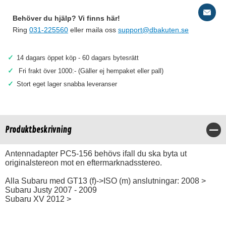
Behöver du hjälp? Vi finns här!
Ring
031-225560
eller maila oss
support@dbakuten.se
✓
14 dagars öppet köp - 60 dagars bytesrätt
✓
Fri frakt över 1000:- (Gäller ej hempaket eller pall)
✓
Stort eget lager snabba leveranser
Produktbeskrivning
Stä
Antennadapter PC5-156 behövs ifall du ska byta ut
originalstereon mot en eftermarknadsstereo.
Alla Subaru med GT13 (f)->ISO (m) anslutningar: 2008 >
Subaru Justy 2007 - 2009
Subaru XV 2012 >