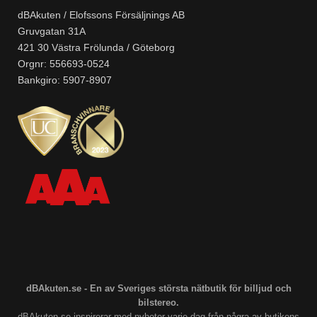
dBAkuten / Elofssons Försäljnings AB
Gruvgatan 31A
421 30 Västra Frölunda / Göteborg
Orgnr: 556693-0524
Bankgiro: 5907-8907
dBAkuten.se - En av Sveriges största nätbutik för billjud och
bilstereo.
dBAkuten.se inspirerar med nyheter varje dag från några av butikens