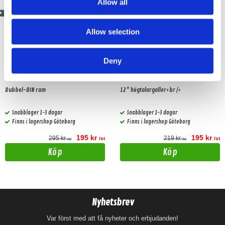
Allow all
Allow selection
Deny
SUBARU IMPREZZA
dBVox 12" Galler
FORRESTER
Dubbel-DIN ram
12" högtalargaller<br />
Snabblager 1-3 dagar
Snabblager 1-3 dagar
Finns i lagershop Göteborg
Finns i lagershop Göteborg
195 kr
195 kr
295 kr
219 kr
/st
/st
/st
/st
Köp
Köp
Nyhetsbrev
Var först med att få nyheter och erbjudanden!