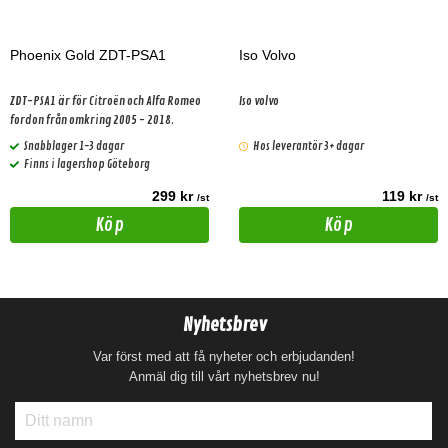
Phoenix Gold ZDT-PSA1
Iso Volvo
ZDT-PSA1 är för Citroën och Alfa Romeo
Iso volvo
fordon från omkring 2005 - 2018.
Snabblager 1-3 dagar
Hos leverantör 3+ dagar
Finns i lagershop Göteborg
299 kr
119 kr
/st
/st
Köp
Köp
Nyhetsbrev
Var först med att få nyheter och erbjudanden!
Anmäl dig till vårt nyhetsbrev nu!