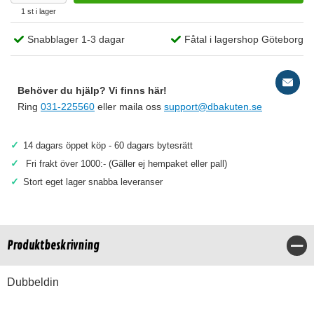
1 st i lager
Snabblager 1-3 dagar
Fåtal i lagershop Göteborg
Behöver du hjälp? Vi finns här!
Ring
031-225560
eller maila oss
support@dbakuten.se
✓
14 dagars öppet köp - 60 dagars bytesrätt
✓
Fri frakt över 1000:- (Gäller ej hempaket eller pall)
✓
Stort eget lager snabba leveranser
Produktbeskrivning
Stä
Dubbeldin