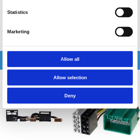
Snabblager 1-3 dagar
Hos leverantör 3+ dagar
Statistics
Finns i lagershop Göteborg
195 kr
125 kr
/st
/st
Marketing
Köp
Köp
Andra köpte även
Allow all
Allow selection
Deny