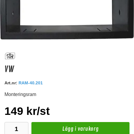
Urtagningsnyckel CT22AU01
VW
Nyckel för att ta ur stereon
Snabblager 1-3 dagar
Art.nr:
RAM-40.201
Finns i lagershop Göteborg
Monteringsram
69 kr
/st
Köp
149 kr/st
Lägg i varukorg