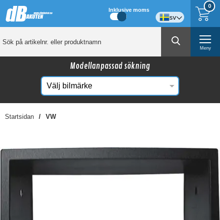
0
Inklusive moms
sv
Meny
Modellanpassad sökning
Startsidan
VW
☓
Kanske någon av dessa produkter kan intressera
dig?