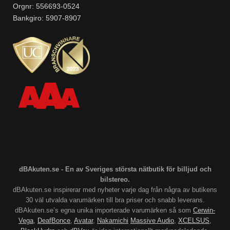
Orgnr: 556693-0524
Bankgiro: 5907-8907
dBAkuten.se - En av Sveriges största nätbutik för billjud och
bilstereo.
dBAkuten.se inspirerar med nyheter varje dag från några av butikens
30 väl utvalda varumärken till bra priser och snabb leverans.
dBAkuten.se’s egna unika importerade varumärken så som
Cerwin-
Vega
,
DeafBonce
,
Avatar
,
Nakamichi
Massive Audio
,
XCELSUS
,