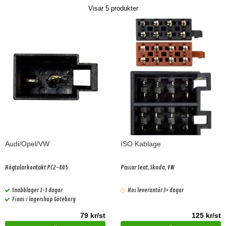
Visar
5
produkter
Audi/Opel/VW
ISO Kablage
Högtalarkontakt PC2-805
Passar Seat, Skoda, VW
Snabblager 1-3 dagar
Hos leverantör 3+ dagar
Finns i lagershop Göteborg
79 kr/st
125 kr/st