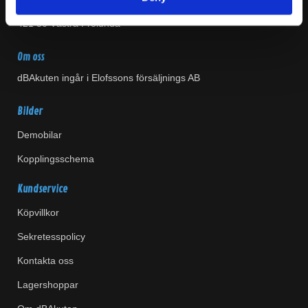
Gruvgatan 31A
421 30 Västra Frölunda
Om oss
dBAkuten ingår i Elofssons försäljnings AB
Bilder
Demobilar
Kopplingsschema
Kundservice
Köpvillkor
Sekretesspolicy
Kontakta oss
Lagershoppar