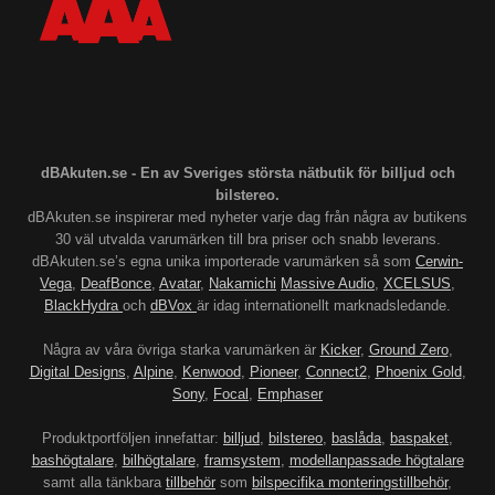
dBAkuten.se - En av Sveriges största nätbutik för billjud och
bilstereo.
dBAkuten.se inspirerar med nyheter varje dag från några av butikens
30 väl utvalda varumärken till bra priser och snabb leverans.
dBAkuten.se’s egna unika importerade varumärken så som
Cerwin-
Vega
,
DeafBonce
,
Avatar
,
Nakamichi
Massive Audio
,
XCELSUS
,
BlackHydra
och
dBVox
är idag internationellt marknadsledande.
Några av våra övriga starka varumärken är
Kicker
,
Ground Zero
,
Digital Designs
,
Alpine
,
Kenwood
,
Pioneer
,
Connect2
,
Phoenix Gold
,
Sony
,
Focal
,
Emphaser
Produktportföljen innefattar:
billjud
,
bilstereo
,
baslåda
,
baspaket
,
bashögtalare
,
bilhögtalare
,
framsystem
,
modellanpassade högtalare
samt alla tänkbara
tillbehör
som
bilspecifika monteringstillbehör
,