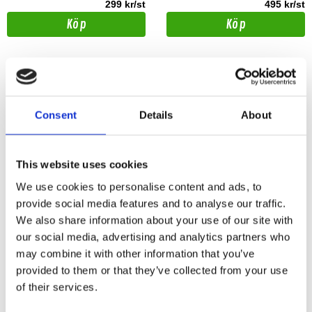
299 kr/st
495 kr/st
Köp
Köp
Consent
Details
About
This website uses cookies
We use cookies to personalise content and ads, to
provide social media features and to analyse our traffic.
We also share information about your use of our site with
ISO Chrysler, Dodge, Jeep
our social media, advertising and analytics partners who
may combine it with other information that you’ve
ISO kabeladapter för Chrysler / Dodge /
provided to them or that they’ve collected from your use
Jeep / Lancia / Mitsubishi / VW
of their services.
Hos leverantör 3+ dagar