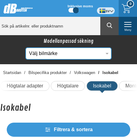
0
Inklusive moms
sv
Meny
Modellanpassad sökning
Startsidan
Bilspecifika produkter
Volkswagen
Isokabel
Högtalar adapter
Högtalare
Isokabel
Mont
Isokabel
Filtrera & sortera