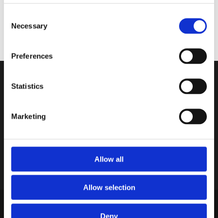
Consent
249 kr/st
Necessary
Selection
Köp
Preferences
Nyhetsbrev
Statistics
Var först med att få nyheter och erbjudanden!
Anmäl dig till vårt nyhetsbrev nu!
Marketing
Allow all
Allow selection
dB Akuten
Deny