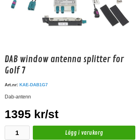
DAB window antenna splitter for
Audio System Z-EVO 1.25M EXT
Golf 7
OFC 1,25m förlängningskabel med RCA kontakter.
Art.nr:
KAE-DAB1G7
Snabblager 1-3 dagar
Finns i lagershop Göteborg
Dab-antenn
159 kr
/st
Köp
1395 kr/st
Lägg i varukorg