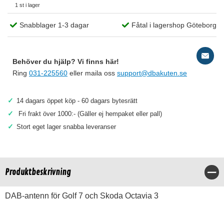
1 st i lager
Snabblager 1-3 dagar
Fåtal i lagershop Göteborg
Behöver du hjälp? Vi finns här!
Ring
031-225560
eller maila oss
support@dbakuten.se
✓
14 dagars öppet köp - 60 dagars bytesrätt
✓
Fri frakt över 1000:- (Gäller ej hempaket eller pall)
✓
Stort eget lager snabba leveranser
Produktbeskrivning
Stä
DAB-antenn för Golf 7 och Skoda Octavia 3