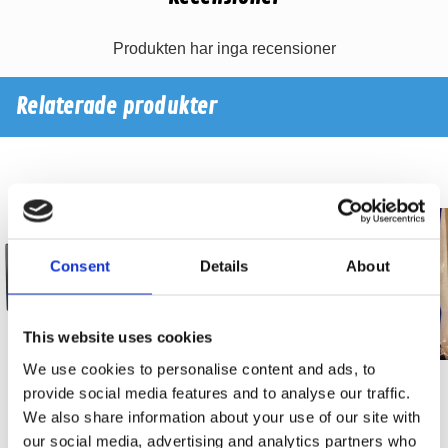
Produkten har inga recensioner
Relaterade produkter
Consent
Details
About
This website uses cookies
We use cookies to personalise content and ads, to
provide social media features and to analyse our traffic.
We also share information about your use of our site with
Infodapter VW Golf7/ Skoda
VW CAN interface for Golf 6
Octavia
(MIB-PQ)
our social media, advertising and analytics partners who