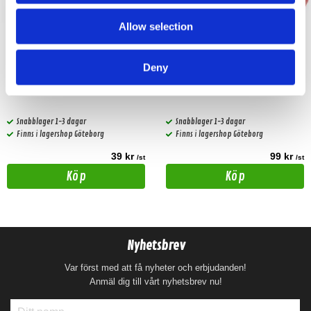
Allow selection
Hollywood ANL 600
Isokabel volvo
Deny
ANL säkring 600A
Volvo 10pin
Snabblager 1-3 dagar
Snabblager 1-3 dagar
Finns i lagershop Göteborg
Finns i lagershop Göteborg
39 kr
99 kr
/st
/st
Köp
Köp
Nyhetsbrev
Var först med att få nyheter och erbjudanden!
Anmäl dig till vårt nyhetsbrev nu!