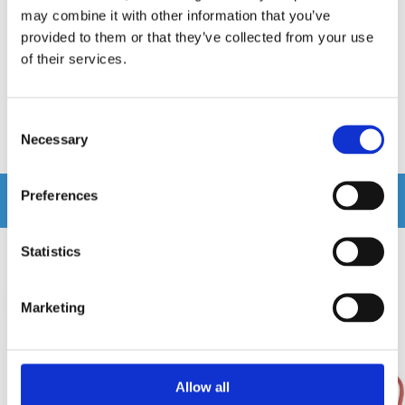
Infodapter
may combine it with other information that you’ve
provided to them or that they’ve collected from your use
Snabblager 1-3 dagar
Hos leverantör 3+ dagar
of their services.
Finns i lagershop Göteborg
3995 kr
1695 kr
/st
/st
Consent
Köp
Köp
Necessary
Selection
Preferences
Andra köpte även
Statistics
Marketing
Allow all