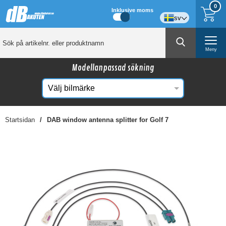
0
Inklusive moms
sv
Meny
Modellanpassad sökning
Startsidan
DAB window antenna splitter for Golf 7
☓
Kanske någon av dessa produkter kan intressera
dig?