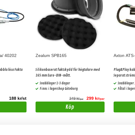
a/ 40202
Zealum SPB165
Axton ATS
bbla lösa Fakta
Silikonbaserat fuktskydd för högtalare med
Plug&Play kabe
165 mm Euro-DIN-mått.
Separat strö
krävs ej. (ger 
Snabblager 1-3 dagar
Snabblager 
med basic lju
Finns i lagershop Göteborg
Fåtal i lag
188 kr/st
299 kr
349 kr
/par
/par
Köp
-2%
-8%