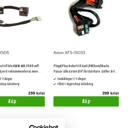
-ISO5
Axton ATS-ISO33
l till bla BMW,MB,FORD mfl.
Plug&Play kabel till Audi/VW/Seat/Skoda.
m&jord rekommenderas men
Passar alla Axton DSP förstärkare. Gäller bilar
ca 25w mer effekt) Gäller bilar
med basic ljudpaket!
1-3 dagar
Snabblager 1-3 dagar
dpaket!
ershop Göteborg
Fåtal i lagershop Göteborg
299 kr/st
399 kr/st
Köp
Köp