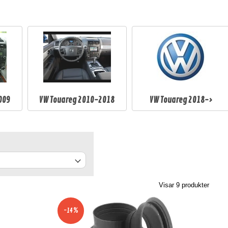
009
VW Touareg 2010-2018
VW Touareg 2018->
Visar
9
produkter
-14%