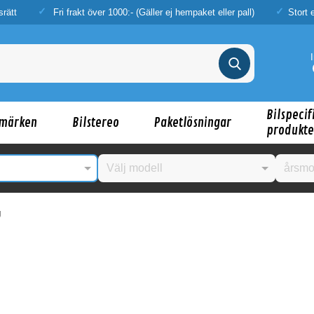
srätt
Fri frakt över 1000:- (Gäller ej hempaket eller pall)
Stort 
Bilspecif
märken
Bilstereo
Paketlösningar
produkte
g