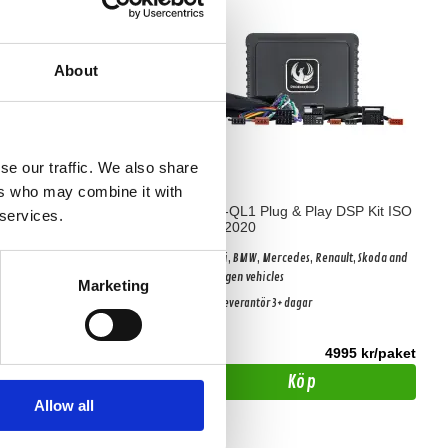
About
se our traffic. We also share
ers who may combine it with
 A594DSP-ISO33
ZDAP-QL1 Plug & Play DSP Kit ISO
 services.
1998-2020
till Audi/VW/Seat/Skoda Gäller
För Audi, BMW, Mercedes, Renault, Skoda and
c ljudpaket!
Volkswagen vehicles
Marketing
Hos leverantör 3+ dagar
4495 kr
4995 kr/paket
4894 kr
/st
/st
Köp
Bevaka
Allow all