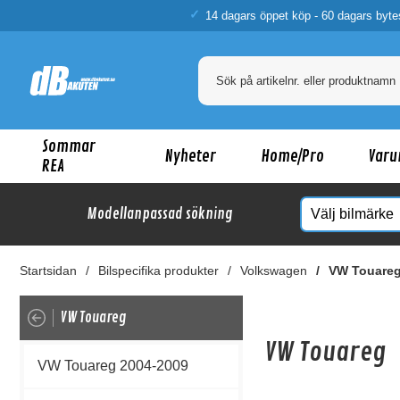
14 dagars öppet köp - 60 dagars byte
Sommar
Nyheter
Home/Pro
Varu
REA
Modellanpassad sökning
Startsidan
Bilspecifika produkter
Volkswagen
VW Touare
VW Touareg
VW Touareg
VW Touareg 2004-2009