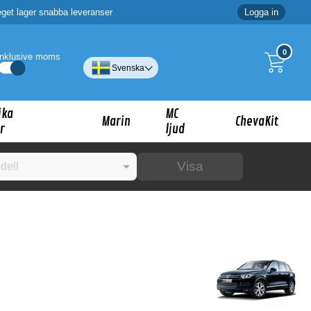
eget lager snabba leveranser
Logga in
0
Inklusive moms
Svenska
ika
MC
Marin
ChevaKit
r
ljud
Visa