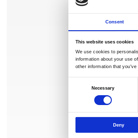
Consent
This website uses cookies
We use cookies to personalis
information about your use of
DBVox A9524D/UNIV/
other information that you’ve
fakra till DIN
Consent
Necessary
Selection
Hos leverantör 3+ dagar
Köp
Deny