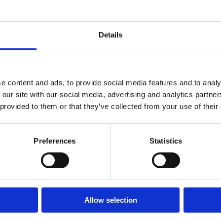
Details
e content and ads, to provide social media features and to analy
 our site with our social media, advertising and analytics partn
 40200
Axton DSP A594DSP-ISO5
Axton DSP
 provided to them or that they’ve collected from your use of their
Plug&Play DSP till bla BMW, Mercedes, Ford
Plug&Play DSP 
mfl. Passar alla Axton DSP förstärkare. Gäller
bilar med basi
Preferences
Statistics
bilar med basic ljudpaket!
Slut i lager
Slut i lager
169 kr/st
4695 kr
4794 kr
/st
/st
Bevaka
Allow selection