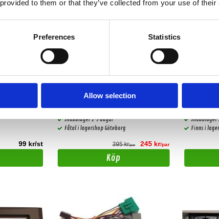
 provided to them or that they’ve collected from your use of their
Preferences
Statistics
Högtalaradapter 6.5"
Högtalarad
Allow selection
Passar Volvo S/V/6/7/8-serien
Passar Volvo S/
Snabblager 1-3 dagar
Snabblager 
Fåtal i lagershop Göteborg
Finns i lag
99 kr/st
245 kr
395 kr
/par
/par
Köp