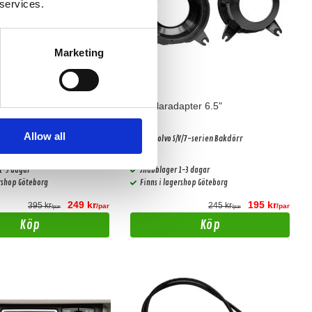
 services.
Marketing
apter 6.5"
Högtalaradapter 6.5"
Allow all
V/6/7/8-serien
Passar Volvo S/V/7-serien Bakdörr
1-3 dagar
Snabblager 1-3 dagar
ershop Göteborg
Finns i lagershop Göteborg
249 kr
195 kr
395 kr
245 kr
/par
/par
/par
/par
Köp
Köp