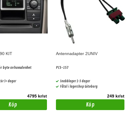
90 KIT
Antennadapter 2UNIV
ör byte av huvudenhet
PC5-157
tör 3+ dagar
Snabblager 1-3 dagar
Fåtal i lagershop Göteborg
4795 kr/st
249 kr/st
Köp
Köp