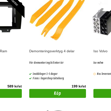
N Ram
Demonteringsverktyg 4 delar
Iso Volvo
För demontering bilinteriör
Iso volvo
Snabblager 1-3 dagar
Hos leveran
Finns i lagershop Göteborg
589 kr/st
199 kr/st
Köp