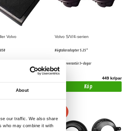
ler Volvo
Volvo S/V/4-serien
 850
Högtalaradapter 5.25"
tör 3+ dagar
Hos leverantör 3+ dagar
619 kr/par
449 kr/par
Köp
Köp
About
-20%
se our traffic. We also share
ers who may combine it with