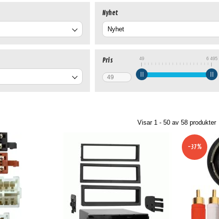
Nyhet
49
6 495
Pris
Visar 1 - 50 av
58
produkter
-37%