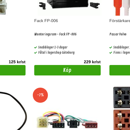
Fack FP-006
Förstärkare
Monteringsram - Fack FP-006
Passar Volvo
Snabblager 1-3 dagar
Snabblager 
Fåtal i lagershop Göteborg
Finns i lag
125 kr/st
229 kr/st
Köp
-7%