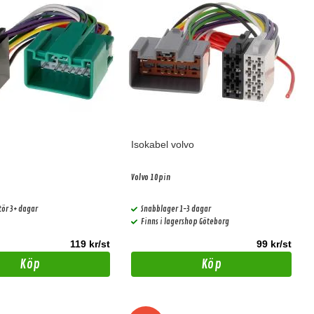
Isokabel volvo
Volvo 10pin
tör 3+ dagar
Snabblager 1-3 dagar
Finns i lagershop Göteborg
119 kr/st
99 kr/st
Köp
Köp