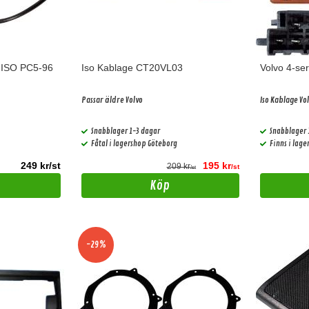
-ISO PC5-96
Iso Kablage CT20VL03
Volvo 4-ser
Passar äldre Volvo
Iso Kablage Vo
Snabblager 1-3 dagar
Snabblager 
Fåtal i lagershop Göteborg
Finns i lag
249 kr/st
195 kr
209 kr
/st
/st
Köp
-29%