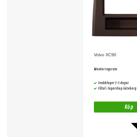
Volvo XC90
Monteringsram
Snabblager 1-3 dagar
Fåtal i lagershop Göteborg
Köp