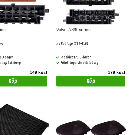
ien
Volvo 7/8/9-serien
lvo
Iso Kablage CT51-VL01
1-3 dagar
Snabblager 1-3 dagar
ershop Göteborg
Fåtal i lagershop Göteborg
149 kr/st
179 kr/st
Köp
Köp