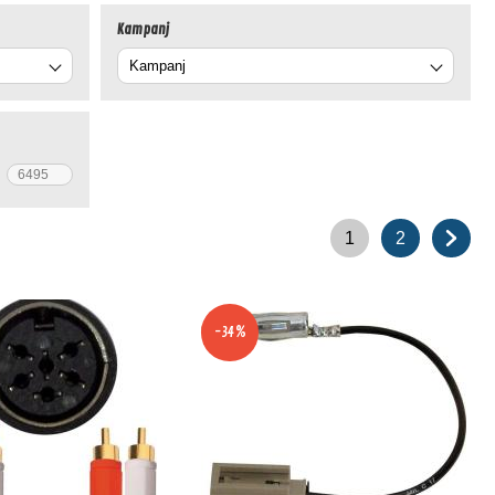
Kampanj
1
2
-34%