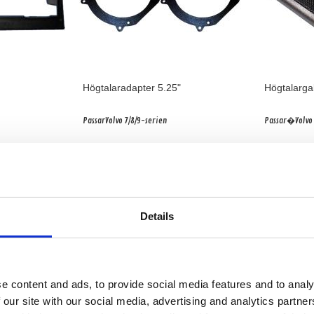
Högtalaradapter 5.25"
Högtalargal
PassarVolvo 7/8/9-serien
Passar�Volvo
Snabblager 1-3 dagar
Hos leveran
Finns i lagershop Göteborg
149 kr/st
195 kr
275 kr
/par
/par
Köp
Details
-38%
-37%
e content and ads, to provide social media features and to analy
 our site with our social media, advertising and analytics partn