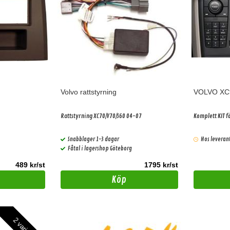
Volvo rattstyrning
VOLVO XC
Rattstyrning XC70/V70/S60 04-07
Komplett KIT f
Snabblager 1-3 dagar
Hos leveran
Fåtal i lagershop Göteborg
489 kr/st
1795 kr/st
Köp
2 varianter