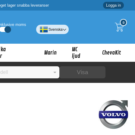
eget lager snabba leveranser
Logga in
0
Inklusive moms
Svenska
ika
MC
Marin
ChevaKit
r
ljud
Visa