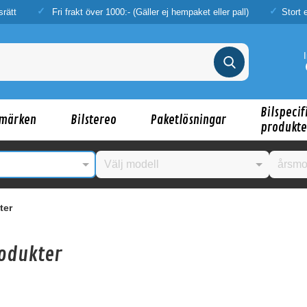
srätt
Fri frakt över 1000:- (Gäller ej hempaket eller pall)
Stort 
Bilspecif
märken
Bilstereo
Paketlösningar
produkte
ter
rodukter