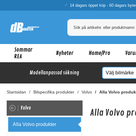
14 dagars öppet köp - 60 dagars byte
Sommar
Nyheter
Home/Pro
Varu
REA
Modellanpassad sökning
Startsidan
Bilspecifika produkter
Volvo
Alla Volvo produk
Volvo
Alla Volvo p
Alla Volvo produkter