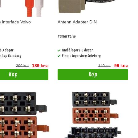
 interface Volvo
Antenn Adapter DIN
Passar Volvo
1-3 dagar
Snabblager 1-3 dagar
ershop Göteborg
Finns i lagershop Göteborg
189 kr
99 kr
299 kr
149 kr
/st
/st
/st
/st
Köp
Köp