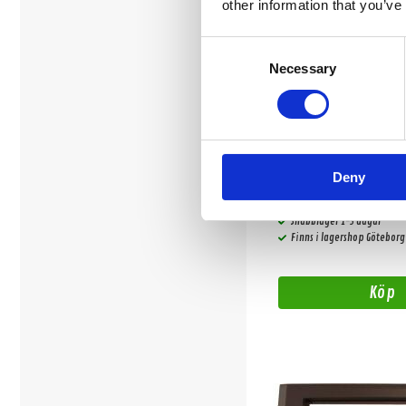
other information that you’ve
Consent
Necessary
Selection
Volvo S/V/4/6/7/8
Deny
Iso Kablage
Snabblager 1-3 dagar
Finns i lagershop Göteborg
Köp