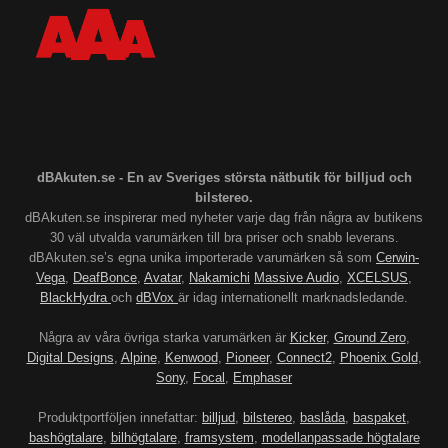
dBAkuten.se - En av Sveriges största nätbutik för billjud och
bilstereo.
dBAkuten.se inspirerar med nyheter varje dag från några av butikens
30 väl utvalda varumärken till bra priser och snabb leverans.
dBAkuten.se’s egna unika importerade varumärken så som
Cerwin-
Vega
,
DeafBonce
,
Avatar
,
Nakamichi
Massive Audio
,
XCELSUS
,
BlackHydra
och
dBVox
är idag internationellt marknadsledande.
Några av våra övriga starka varumärken är
Kicker
,
Ground Zero
,
Digital Designs
,
Alpine
,
Kenwood
,
Pioneer
,
Connect2
,
Phoenix Gold
,
Sony
,
Focal
,
Emphaser
Produktportföljen innefattar:
billjud
,
bilstereo
,
baslåda
,
baspaket
,
bashögtalare
,
bilhögtalare
,
framsystem
,
modellanpassade högtalare