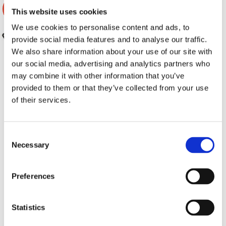
-38%
-37%
This website uses cookies
We use cookies to personalise content and ads, to
provide social media features and to analyse our traffic.
We also share information about your use of our site with
our social media, advertising and analytics partners who
may combine it with other information that you’ve
provided to them or that they’ve collected from your use
of their services.
Högtalaradapter 6.5"
Högtalaradapter 6.5"
Consent
Passar Volvo S/V/6/7/8-serien
Passar Volvo S/V/6/7/8-serien
Necessary
Selection
Snabblager 1-3 dagar
Snabblager 1-3 dagar
Finns i lagershop Göteborg
Finns i lagershop Göteborg
Preferences
245 kr
249 kr
395 kr
395 kr
/paket
/paket
/st
/st
Köp
Köp
Statistics