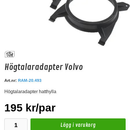
Högtalaradapter Diam. 130 mm Mercedes
Högtalaradapter Volvo
Högtalaradapter Mercedes
Snabblager 1-3 dagar
Art.nr:
RAM-20.493
Finns i lagershop Göteborg
Högtalaradapter hatthylla
249 kr
/paket
Köp
195 kr/par
Lägg i varukorg