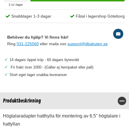
2 st i lager
Snabblager 1-3 dagar
Fåtal i lagershop Göteborg
Behöver du hjälp? Vi finns här!
Ring
031-225560
eller maila oss
support@dbakuten.se
✓
14 dagars öppet köp - 60 dagars bytesrätt
✓
Fri frakt över 1000:- (Gäller ej hempaket eller pall)
✓
Stort eget lager snabba leveranser
Produktbeskrivning
Stä
Högtalaradapter hatthylla för montering av 6.5" högtalare i
hattyllan