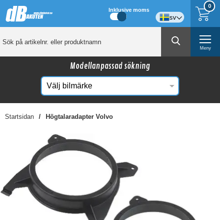
0
Inklusive moms
sv
Meny
Modellanpassad sökning
Startsidan
Högtalaradapter Volvo
☓
Kanske någon av dessa produkter kan intressera
dig?