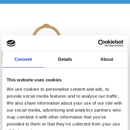
Consent
Details
About
This website uses cookies
DBVOX MDF Opel Astra H
Smart ForFour 2004->
We use cookies to personalise content and ads, to
165mm
provide social media features and to analyse our traffic.
Distansring till Opel Astra H
Monteringsram FP-13-04
We also share information about your use of our site with
our social media, advertising and analytics partners who
Hos leverantör 3+ dagar
Hos leverantör 3+ dagar
may combine it with other information that you’ve
provided to them or that they’ve collected from your use
249 kr
195 kr
/paket
/st