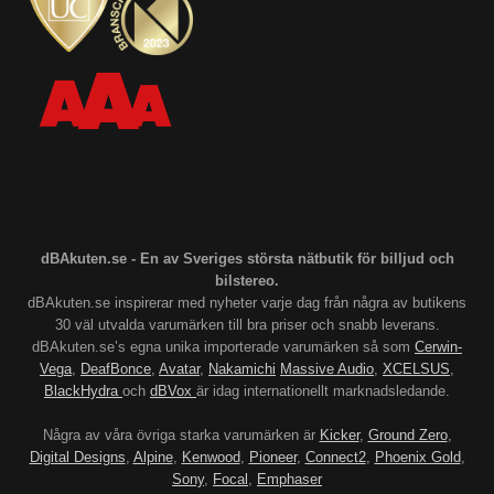
dBAkuten.se - En av Sveriges största nätbutik för billjud och
bilstereo.
dBAkuten.se inspirerar med nyheter varje dag från några av butikens
30 väl utvalda varumärken till bra priser och snabb leverans.
dBAkuten.se’s egna unika importerade varumärken så som
Cerwin-
Vega
,
DeafBonce
,
Avatar
,
Nakamichi
Massive Audio
,
XCELSUS
,
BlackHydra
och
dBVox
är idag internationellt marknadsledande.
Några av våra övriga starka varumärken är
Kicker
,
Ground Zero
,
Digital Designs
,
Alpine
,
Kenwood
,
Pioneer
,
Connect2
,
Phoenix Gold
,
Sony
,
Focal
,
Emphaser