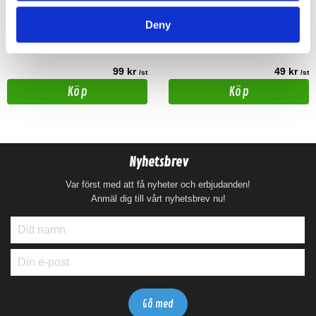
Fästklämmor för 35mm kabel.
RCA 2xHane till 1xHona
50st/förpackning.
Deny
Snabblager 1-3 dagar
Snabblager 1-3 dagar
Finns i lagershop Göteborg
Finns i lagershop Göteborg
99 kr
49 kr
/st
/st
Köp
Köp
Nyhetsbrev
Var först med att få nyheter och erbjudanden!
Anmäl dig till vårt nyhetsbrev nu!