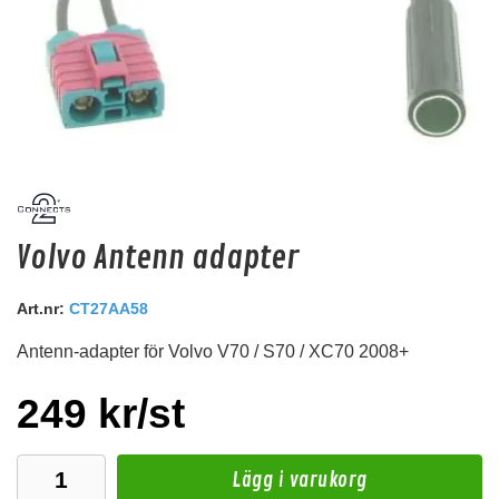
Audio System Z-EVO 0.75M
Volvo Antenn adapter
RCA kabel i OFC koppar. 0,75m lång.
Snabblager 1-3 dagar
Art.nr:
CT27AA58
Finns i lagershop Göteborg
Antenn-adapter för Volvo V70 / S70 / XC70 2008+
129 kr
/st
Köp
249 kr/st
Lägg i varukorg