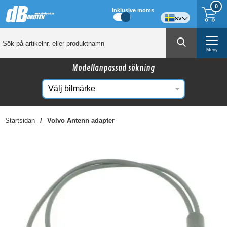
0
Inklusive moms
sv
Meny
Modellanpassad sökning
Startsidan
Volvo Antenn adapter
☓
Kanske någon av dessa produkter kan intressera
dig?