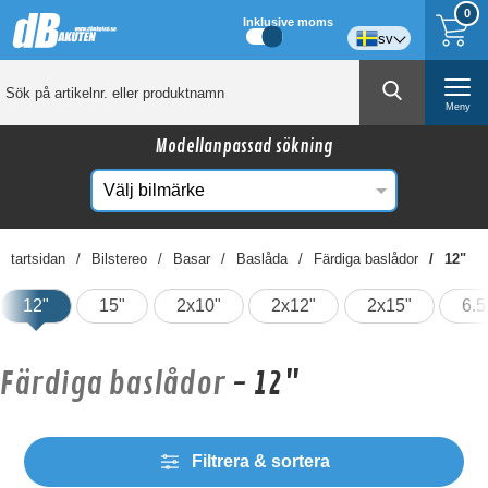
0
Inklusive moms
sv
Meny
Modellanpassad sökning
Startsidan
Bilstereo
Basar
Baslåda
Färdiga baslådor
12"
12"
15"
2x10"
2x12"
2x15"
6.5
Färdiga baslådor
- 12"
Filtrera & sortera