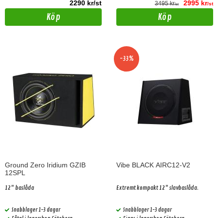
2290 kr/st
2995 kr
3495 kr
/st
/st
Köp
Köp
-33%
Ground Zero Iridium GZIB
Vibe BLACK AIRC12-V2
12SPL
12" baslåda
Extremt kompakt 12" slavbaslåda.
Snabblager 1-3 dagar
Snabblager 1-3 dagar