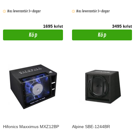
Hos leverantör 3+ dagar
Hos leverantör 3+ dagar
1695 kr/st
3495 kr/st
Köp
Köp
Hifonics Maxximus MXZ12BP
Alpine SBE-1244BR