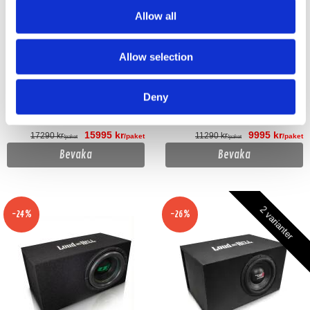
Allow all
Apocalypse DB-4512R D2
Apocalypse DB-3512D2R
1x12" Loud as Hell Baslåda
1x12" Loud as Hell Baslåda
Allow selection
Loud as Hell Baslåda med en 12" bas
Loud as Hell Baslåda med en 12" bas
4500W RMS, 2x2 ohm
3500W RMS, 2x2 ohm
Deny
Slut i lager
Slut i lager
15995 kr
9995 kr
17290 kr
11290 kr
/paket
/paket
/paket
/paket
Bevaka
Bevaka
2 varianter
-24%
-26%