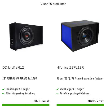
Visar
25
produkter
DD le-df-sl612
Hifonics ZSPL12R
12″ SLIM DOWN FIRING BASLÅDA
30 cm (12") SPL Single Bassreflex System
Snabblager 1-3 dagar
Snabblager 1-3 dagar
Fåtal i lagershop Göteborg
Fåtal i lagershop Göteborg
3490 kr/st
3495 kr/st