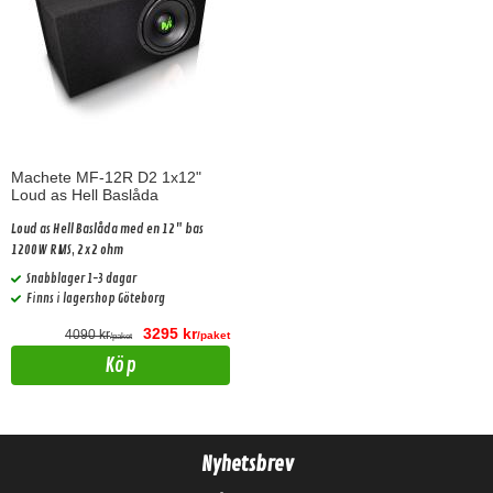
Machete MF-12R D2 1x12"
Loud as Hell Baslåda
Loud as Hell Baslåda med en 12" bas
1200W RMS, 2x2 ohm
Snabblager 1-3 dagar
Finns i lagershop Göteborg
3295 kr
4090 kr
/paket
/paket
Köp
Nyhetsbrev