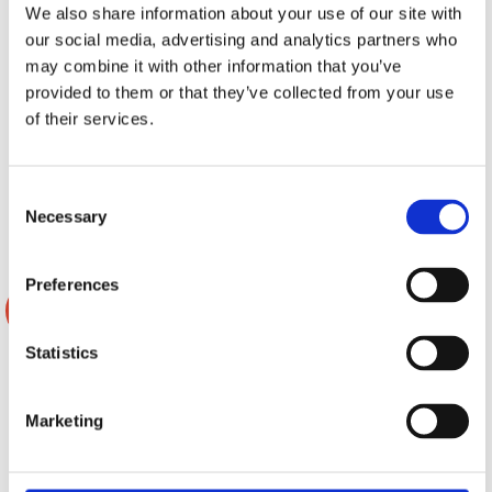
We also share information about your use of our site with
Reiss RS-KJ12.D2 1x12" Loud
Reiss RS-RANGE12.D2 1x12"
our social media, advertising and analytics partners who
as Hell Baslåda
Loud as Hell Baslåda
may combine it with other information that you’ve
Loud as Hell Baslåda med en 12" bas
Loud as Hell Baslåda med en 12" bas
provided to them or that they’ve collected from your use
1500W RMS, 2x2 ohm
3500W RMS, 2x2 ohm
of their services.
Slut i lager
Slut i lager
3995 kr
10995 kr
5290 kr
12290 kr
/paket
/paket
/paket
/paket
Consent
Bevaka
Bevaka
Necessary
Selection
Preferences
-7%
-11%
Statistics
Marketing