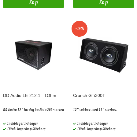
Köp
Köp
-14%
DD Audio LE-212.1 - 1Ohm
Crunch GTi300T
DD Audio 12" färdig baslåda 200-serien
12" subbox med 12" slavbas.
Snabblager 1-3 dagar
Snabblager 1-3 dagar
Fåtal i lagershop Göteborg
Fåtal i lagershop Göteborg