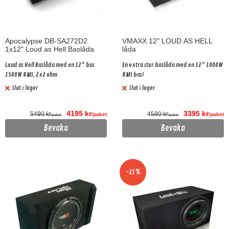
Apocalypse DB-SA272D2
VMAXX 12" LOUD AS HELL
1x12" Loud as Hell Baslåda
låda
Loud as Hell Baslåda med en 12" bas
En extra stor baslåda med en 12" 1000W
1500W RMS, 2x2 ohm
RMS bas!
Slut i lager
Slut i lager
4195 kr
3395 kr
5490 kr
4590 kr
/paket
/paket
/paket
/paket
Bevaka
Bevaka
-21%