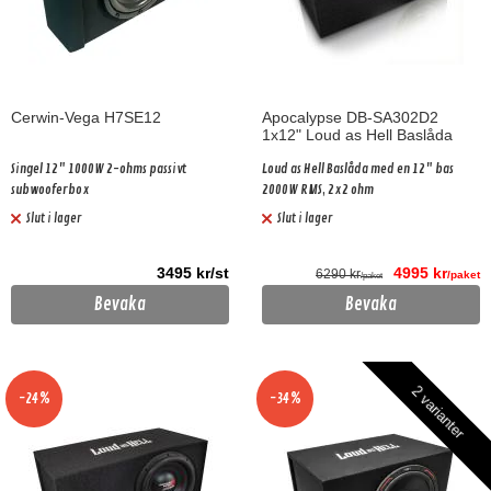
Cerwin-Vega H7SE12
Apocalypse DB-SA302D2
1x12" Loud as Hell Baslåda
Singel 12" 1000W 2-ohms passivt
Loud as Hell Baslåda med en 12" bas
subwooferbox
2000W RMS, 2x2 ohm
Slut i lager
Slut i lager
3495 kr/st
4995 kr
6290 kr
/paket
/paket
Bevaka
Bevaka
2 varianter
-24%
-34%