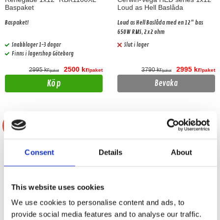
Baspaket
Loud as Hell Baslåda
Baspaket!
Loud as Hell Baslåda med en 12" bas
650W RMS, 2x2 ohm
Snabblager 1-3 dagar
Slut i lager
Finns i lagershop Göteborg
2500 kr
2995 kr
2995 kr
3790 kr
/paket
/paket
/paket
/paket
Köp
Bevaka
-24%
-11%
Consent
Details
About
This website uses cookies
We use cookies to personalise content and ads, to
provide social media features and to analyse our traffic.