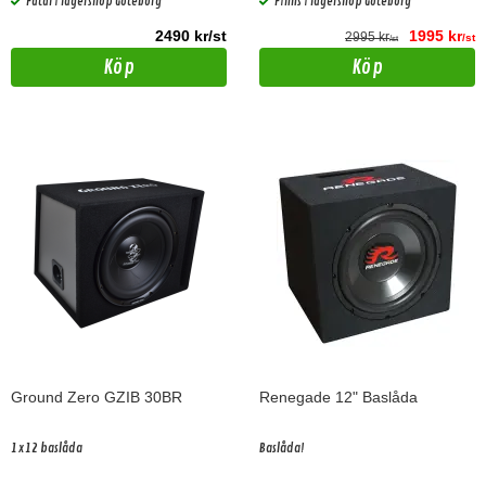
Fåtal i lagershop Göteborg
Finns i lagershop Göteborg
2490 kr/st
1995 kr
2995 kr
/st
/st
Köp
Köp
Ground Zero GZIB 30BR
Renegade 12" Baslåda
1x12 baslåda
Baslåda!