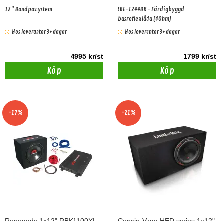
12" Bandpassystem
SBE-1244BR - Färdigbyggd
basreflexlåda (4Ohm)
Hos leverantör 3+ dagar
Hos leverantör 3+ dagar
4995 kr/st
1799 kr/st
Köp
Köp
-17%
-21%
Renegade 1x12" RBK1100XL
Cerwin-Vega HED series 1x12"