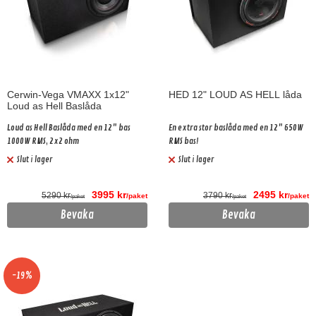
Cerwin-Vega VMAXX 1x12"
HED 12" LOUD AS HELL låda
Loud as Hell Baslåda
Loud as Hell Baslåda med en 12" bas
En extra stor baslåda med en 12" 650W
1000W RMS, 2x2 ohm
RMS bas!
Slut i lager
Slut i lager
3995 kr
2495 kr
5290 kr
3790 kr
/paket
/paket
/paket
/paket
Bevaka
Bevaka
-19%