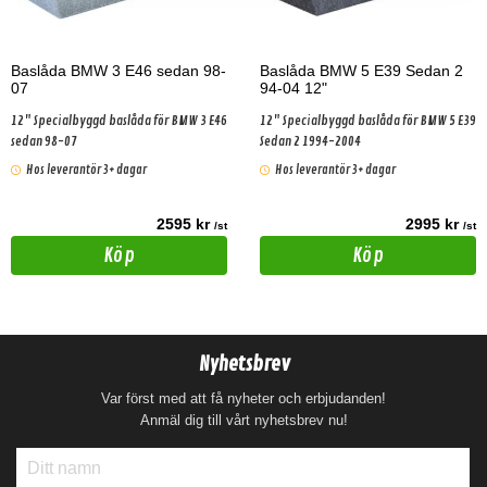
Baslåda BMW 3 E46 sedan 98-
Baslåda BMW 5 E39 Sedan 2
07
94-04 12"
12" Specialbyggd baslåda för BMW 3 E46
12" Specialbyggd baslåda för BMW 5 E39
sedan 98-07
Sedan 2 1994-2004
Hos leverantör 3+ dagar
Hos leverantör 3+ dagar
2595 kr
2995 kr
/st
/st
Köp
Köp
Nyhetsbrev
Var först med att få nyheter och erbjudanden!
Anmäl dig till vårt nyhetsbrev nu!