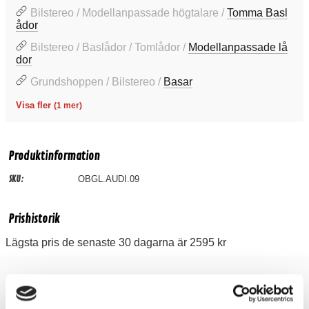
Bilstereo / Modellanpassade högtalare /
Tomma Basl
ådor
Bilstereo / Baslådor / Tomlådor /
Modellanpassade lå
dor
Grundshoppen / Bilstereo /
Basar
Visa fler
(1 mer)
Produktinformation
SKU:
OBGL.AUDI.09
Prishistorik
Lägsta pris de senaste 30 dagarna är 2595 kr
Recensioner