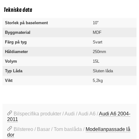
Tekniska data
Storlek på baselement
10"
Byggmaterial
MDF
Färg på tyg
Svart
Håldiameter
250mm
Volym
15L
Typ Låda
Sluten låda
Vikt
5,2kg
Bilspecifika produkter / Audi / Audi A6 /
Audi A6 2004-
2011
Bilstereo / Basar / Tom baslåda /
Modellanpassade lå
dor