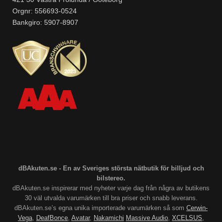
Orgnr: 556693-0524
Bankgiro: 5907-8907
dBAkuten.se - En av Sveriges största nätbutik för billjud och
bilstereo.
dBAkuten.se inspirerar med nyheter varje dag från några av butikens
30 väl utvalda varumärken till bra priser och snabb leverans.
dBAkuten.se’s egna unika importerade varumärken så som
Cerwin-
Vega
,
DeafBonce
,
Avatar
,
Nakamichi
Massive Audio
,
XCELSUS
,