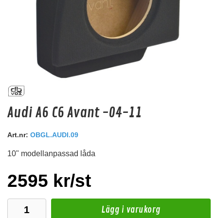
Antenn Adapter DIN
Audi A6 C6 Avant -04-11
Passar Volvo
Snabblager 1-3 dagar
Art.nr:
OBGL.AUDI.09
Finns i lagershop Göteborg
10" modellanpassad låda
99 kr
149 kr
/st
/st
Köp
2595 kr/st
Lägg i varukorg