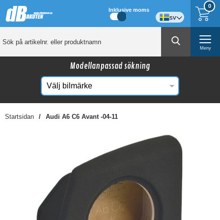
0
Inklusive moms
sv
Meny
Modellanpassad sökning
Startsidan
Audi A6 C6 Avant -04-11
☓
Kanske någon av dessa produkter kan intressera
dig?
-34%