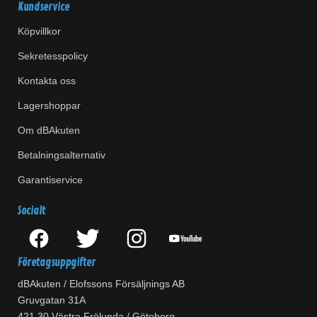
Kundservice
Köpvillkor
Sekretesspolicy
Kontakta oss
Lagershoppar
Om dBAkuten
Betalningsalternativ
Garantiservice
Socialt
Företagsuppgifter
dBAkuten / Elofssons Försäljnings AB
Gruvgatan 31A
421 30 Västra Frölunda / Göteborg