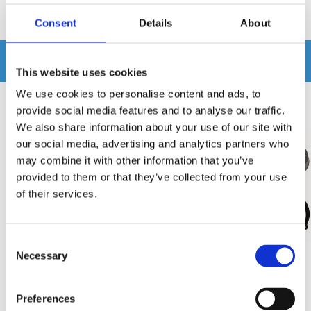
Produkten har inga recensioner
Consent
Details
About
Relaterade produkter
This website uses cookies
We use cookies to personalise content and ads, to
provide social media features and to analyse our traffic.
We also share information about your use of our site with
our social media, advertising and analytics partners who
may combine it with other information that you’ve
provided to them or that they’ve collected from your use
of their services.
Consent
Necessary
Selection
Baslåda Audi A4 B6 Avant -00-
Audio System MFIT AUDI R8
06
42 EVO2
Preferences
Specialbyggd baslåda för Audi A4 B6
Custom fit högtalare till Audi R8 42.