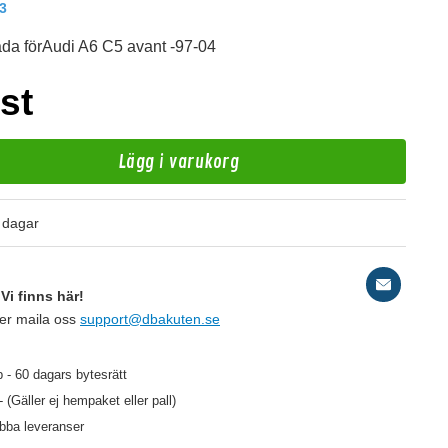
3
da förAudi A6 C5 avant -97-04
st
Lägg i varukorg
d
 dagar
10
Vi finns här!
ler maila oss
support@dbakuten.se
39 kr
/st
 - 60 dagars bytesrätt
- (Gäller ej hempaket eller pall)
abba leveranser