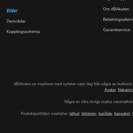
Om dBAkuten
Bilder
Betalningsaltern
Demobilar
Garantiservice
Kopplingsschema
dBAkuten.se inspirerar med nyheter varje dag från några av butiken
Avatar
,
Nakamic
Några av våra övriga starka varumärke
Produktportföljen innefattar:
billjud
,
bilstereo
,
baslåda
,
baspaket
,