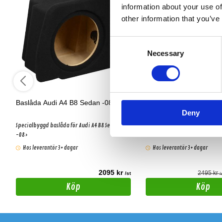
information about your use of
other information that you’ve
Consent
Necessary
Selection
Baslåda Audi A4 B8 Sedan -08
Baslåda Audi A4 B8 Ava
Deny
Specialbyggd baslåda för Audi A4 B8 Sedan
Specialbyggd baslåda för Audi 
-08>
-08>
Hos leverantör 3+ dagar
Hos leverantör 3+ dagar
2095 kr
2495 kr
t
/st
/
Köp
Köp