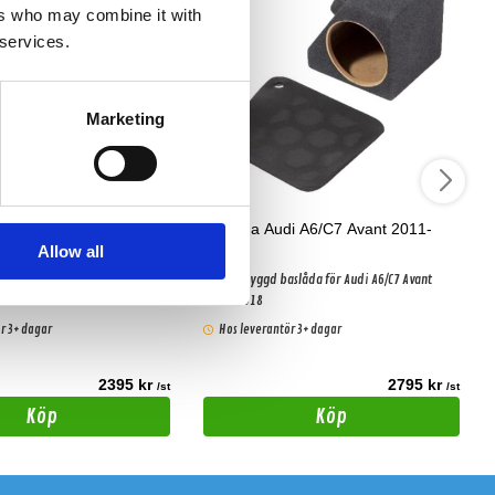
ers who may combine it with
 services.
Marketing
ugeot 407 Sedan 10"
Baslåda Audi A6/C7 Avant 2011-
2018
Allow all
aslåda
Specialbyggd baslåda för Audi A6/C7 Avant
2011-2018
r 3+ dagar
Hos leverantör 3+ dagar
2395 kr
2795 kr
/st
/st
Köp
Köp