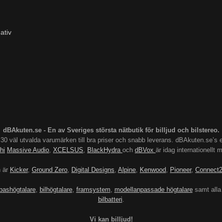
ativ
dBAkuten.se - En av Sveriges största nätbutik för billjud och bilstereo.
s 30 väl utvalda varumärken till bra priser och snabb leverans. dBAkuten.se
hi
Massive Audio
,
XCELSUS
,
BlackHydra
och
dBVox
är idag internationellt
n är
Kicker
,
Ground Zero
,
Digital Designs
,
Alpine
,
Kenwood
,
Pioneer
,
Connect
bashögtalare
,
bilhögtalare
,
framsystem
,
modellanpassade högtalare
samt alla
bilbatteri
.
Vi kan billjud!