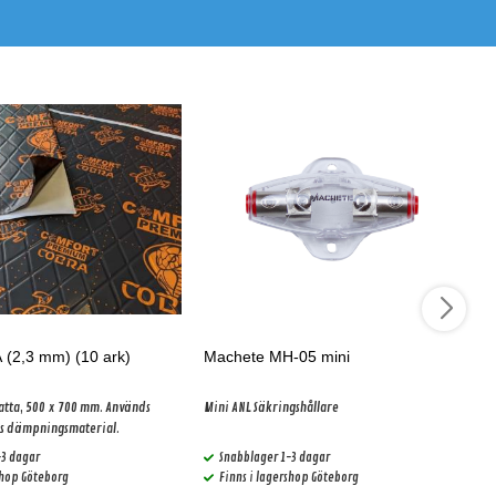
(2,3 mm) (10 ark)
Machete MH-05 mini
ta, 500 x 700 mm. Används
Mini ANL Säkringshållare
rs dämpningsmaterial.
-3 dagar
Snabblager 1-3 dagar
shop Göteborg
Finns i lagershop Göteborg