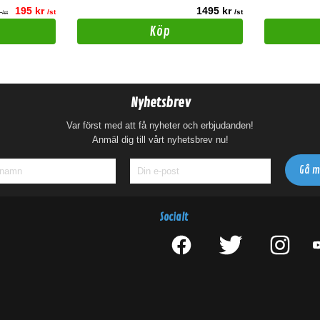
195 kr
1495 kr
r
/st
/st
/st
Köp
Nyhetsbrev
Var först med att få nyheter och erbjudanden!
Anmäl dig till vårt nyhetsbrev nu!
Socialt