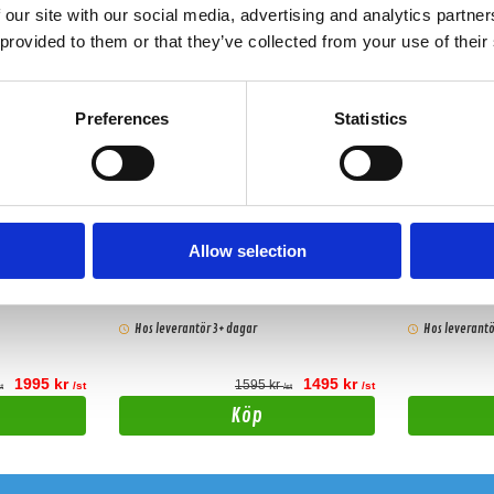
 our site with our social media, advertising and analytics partn
 provided to them or that they’ve collected from your use of their
Preferences
Statistics
nt -08
Baslåda Audi A3 8L 8" -96-03
Baslåda Pe
-04-10
Allow selection
A4 B8 Avant
Specialbyggd baslåda
Specialbyggd b
Hos leverantör 3+ dagar
Hos leverantö
1995 kr
1495 kr
1595 kr
/st
/st
st
/st
Köp