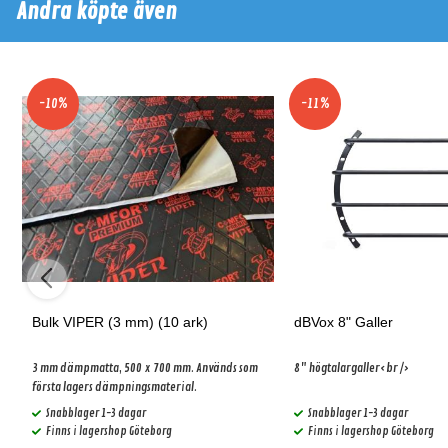
Andra köpte även
-10%
-11%
Bulk VIPER (3 mm) (10 ark)
dBVox 8" Galler
3 mm dämpmatta, 500 x 700 mm. Används som
8" högtalargaller<br />
första lagers dämpningsmaterial.
Snabblager 1-3 dagar
Snabblager 1-3 dagar
Finns i lagershop Göteborg
Finns i lagershop Göteborg