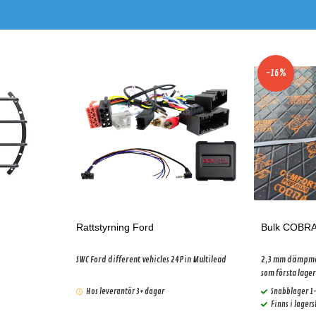
-16%
Rattstyrning Ford
Bulk COBRA 
SWC Ford different vehicles 24Pin Multilead
2,3 mm dämpmat
som första lage
Hos leverantör 3+ dagar
Snabblager 1
Finns i lager