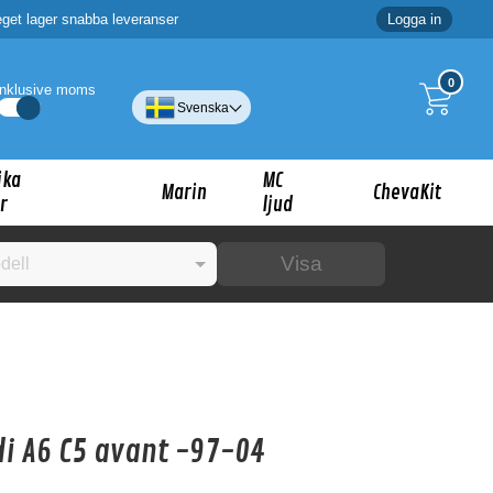
eget lager snabba leveranser
Logga in
0
Inklusive moms
Svenska
ika
MC
Marin
ChevaKit
r
ljud
Visa
☓
ig?
i A6 C5 avant -97-04