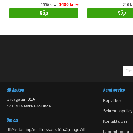
1400 kr
1550 kr
219 k
t
/st
/st
Köp
Köp
dB Akuten
Kundservice
Gruvgatan 31A
Köpvillkor
421 30 Västra Frölunda
Sekretesspolicy
Om oss
Kontakta oss
dBAkuten ingår i Elofssons försäljnings AB
Lagershoppar