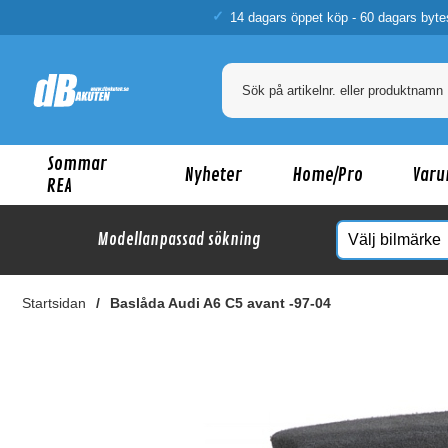
14 dagars öppet köp - 60 dagars byte
Sommar
Nyheter
Home/Pro
Varu
REA
Modellanpassad sökning
Startsidan
Baslåda Audi A6 C5 avant -97-04
Ka