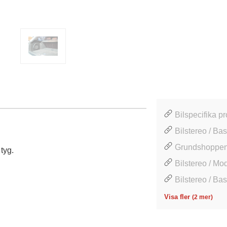
Bilspecifika pr
Bilstereo / Ba
Grundshoppen /
 tyg.
Bilstereo / Mo
Bilstereo / Ba
Visa fler
(2 mer)