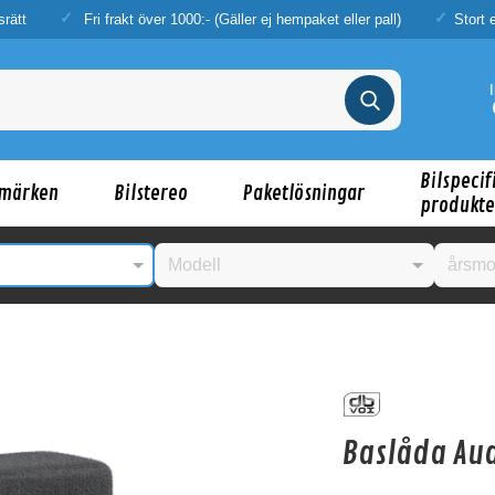
srätt
Fri frakt över 1000:- (Gäller ej hempaket eller pall)
Stort 
Bilspecif
märken
Bilstereo
Paketlösningar
produkte
nske någon av dessa produkter kan intressera d
Baslåda Aud