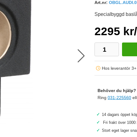
Art.nr:
OBGL.AUDI.0
Specialbyggd baslå
2295 kr/
Hos leverantör 3+
Behöver du hjälp? 
Ring
031-225560
el
✓
14 dagars öppet köp
Köp
✓
Fri frakt över 1000:
✓
Stort eget lager sn