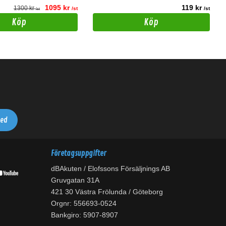
1095 kr
119 kr
1300 kr
/st
/st
/st
Köp
Köp
Företagsuppgifter
dBAkuten / Elofssons Försäljnings AB
Gruvgatan 31A
421 30 Västra Frölunda / Göteborg
Orgnr: 556693-0524
Bankgiro: 5907-8907