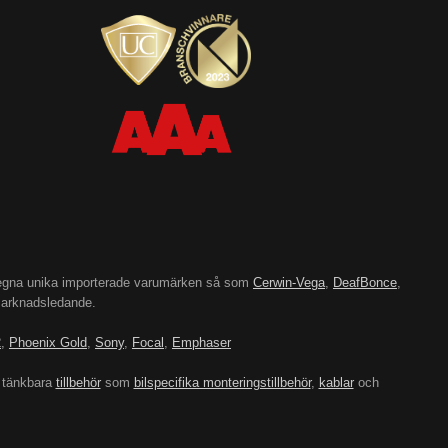
’s egna unika importerade varumärken så som
Cerwin-Vega
,
DeafBonce
,
 marknadsledande.
2
,
Phoenix Gold
,
Sony
,
Focal
,
Emphaser
 tänkbara
tillbehör
som
bilspecifika monteringstillbehör
,
kablar
och