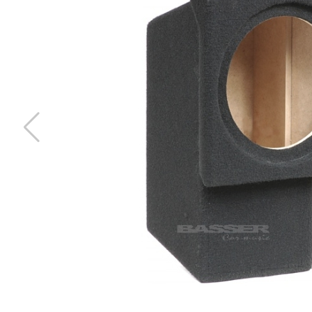
Deaf Bonce Machete 8,2mm2 - 1m (Grön)
8,3mm2 strömkabel OFC 99,99% Grön
Snabblager 1-3 dagar
Finns i lagershop Göteborg