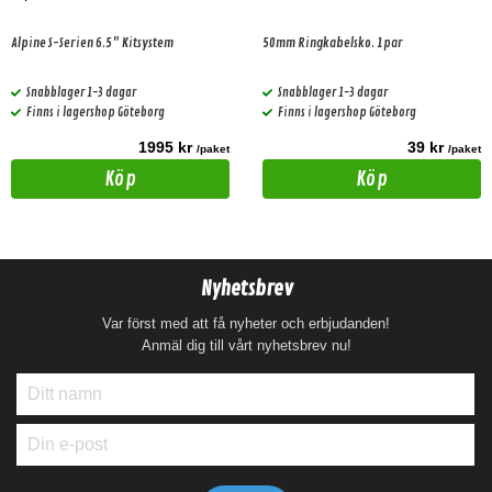
Alpine S-Serien 6.5" Kitsystem
50mm Ringkabelsko. 1par
Snabblager 1-3 dagar
Snabblager 1-3 dagar
Finns i lagershop Göteborg
Finns i lagershop Göteborg
1995 kr
39 kr
/paket
/paket
Köp
Köp
Nyhetsbrev
Var först med att få nyheter och erbjudanden!
Anmäl dig till vårt nyhetsbrev nu!