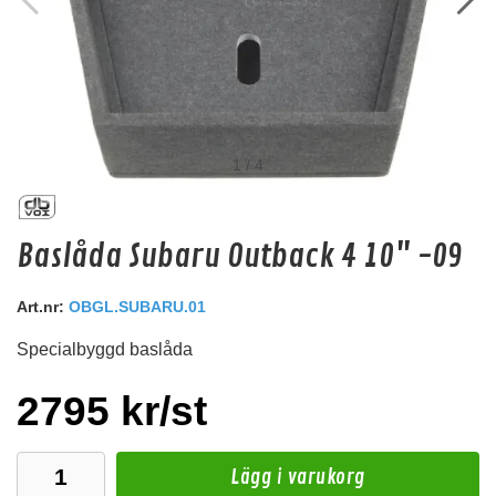
1
/
4
Audio System Z-EVO 1,5M
Baslåda Subaru Outback 4 10" -09
AUDIO SYSTEM HIGH-Performance RCA Cable 1,5m längd.
Snabblager 1-3 dagar
Art.nr:
OBGL.SUBARU.01
Finns i lagershop Göteborg
Specialbyggd baslåda
139 kr
/st
Köp
2795 kr/st
Lägg i varukorg