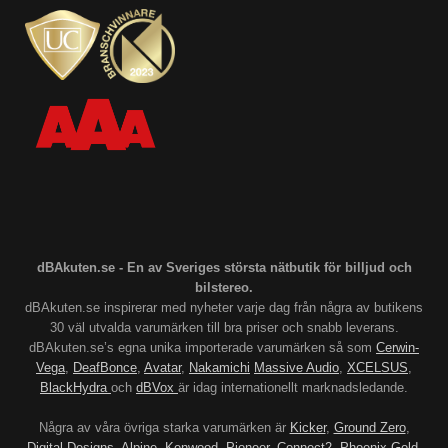
dBAkuten.se - En av Sveriges största nätbutik för billjud och
bilstereo.
dBAkuten.se inspirerar med nyheter varje dag från några av butikens
30 väl utvalda varumärken till bra priser och snabb leverans.
dBAkuten.se’s egna unika importerade varumärken så som
Cerwin-
Vega
,
DeafBonce
,
Avatar
,
Nakamichi
Massive Audio
,
XCELSUS
,
BlackHydra
och
dBVox
är idag internationellt marknadsledande.
Några av våra övriga starka varumärken är
Kicker
,
Ground Zero
,
Digital Designs
,
Alpine
,
Kenwood
,
Pioneer
,
Connect2
,
Phoenix Gold
,