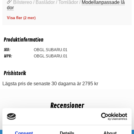
Bilstereo / Baslådor / Tomlådor /
Modellanpassade lå
dor
Visa fler
(2 mer)
Produktinformation
SKU:
OBGL.SUBARU.01
MPN:
OBGL.SUBARU.01
Prishistorik
Lägsta pris de senaste 30 dagarna är 2795 kr
Recensioner
Produkten har inga recensioner
Consent
Details
About