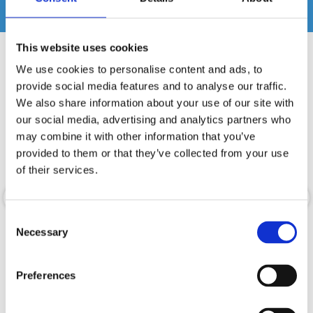
Relaterade produkter
This website uses cookies
We use cookies to personalise content and ads, to
provide social media features and to analyse our traffic.
We also share information about your use of our site with
our social media, advertising and analytics partners who
may combine it with other information that you’ve
provided to them or that they’ve collected from your use
of their services.
Consent
Baslåda Mitsubishi Outlander 2
Baslåda Nissan Almera 2 8"
Necessary
Selection
10" -06
-00-06
Specialbyggd baslåda
Specialbyggd baslåda
Preferences
Hos leverantör 3+ dagar
Hos leverantör 3+ dagar