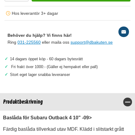
Hos leverantör 3+ dagar
Behöver du hjälp? Vi finns här!
Ring
031-225560
eller maila oss
support@dbakuten.se
✓
14 dagars öppet köp - 60 dagars bytesrätt
✓
Fri frakt över 1000:- (Gäller ej hempaket eller pall)
✓
Stort eget lager snabba leveranser
Produktbeskrivning
Stä
Baslåda för Subaru Outback 4 10" -09>
Färdig baslåda tillverkad utav MDF. Klädd i slitstarkt grått