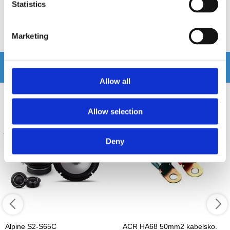
Statistics
2995 kr
2895 kr
/st
/st
Köp
Köp
Marketing
Andra köpte även
Allow all
Allow selection
Deny
Alpine S2-S65C
ACR HA68 50mm2 kabelsko.