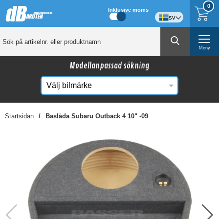
0
Inklusive moms
sv
Meny
Modellanpassad sökning
Startsidan
Baslåda Subaru Outback 4 10" -09
☓
Kanske någon av dessa produkter kan intressera
dig?