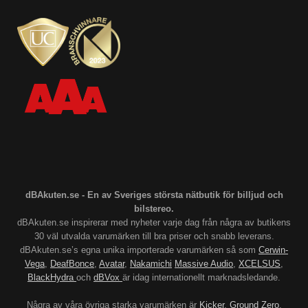
dBAkuten.se - En av Sveriges största nätbutik för billjud och
bilstereo.
dBAkuten.se inspirerar med nyheter varje dag från några av butikens
30 väl utvalda varumärken till bra priser och snabb leverans.
dBAkuten.se’s egna unika importerade varumärken så som
Cerwin-
Vega
,
DeafBonce
,
Avatar
,
Nakamichi
Massive Audio
,
XCELSUS
,
BlackHydra
och
dBVox
är idag internationellt marknadsledande.
Några av våra övriga starka varumärken är
Kicker
,
Ground Zero
,