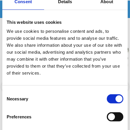
Consent
Details
About
Relaterade produkter
This website uses cookies
We use cookies to personalise content and ads, to
provide social media features and to analyse our traffic.
We also share information about your use of our site with
our social media, advertising and analytics partners who
may combine it with other information that you’ve
provided to them or that they’ve collected from your use
of their services.
Consent
Necessary
Zealum ZPD-42P
Zealum ZP35SVR (Silver)
Selection
Säkringshållare
35mm2 Tennpläterad OFC kabel.
Preferences
Snabblager 1-3 dagar
Snabblager 1-3 dagar