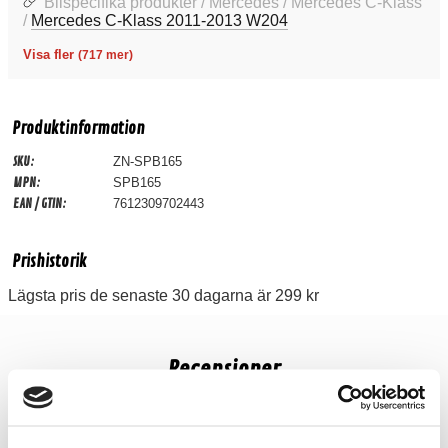
Bilspecifika produkter / Mercedes / Mercedes C-Klass
/
Mercedes C-Klass 2011-2013 W204
Visa fler
(717 mer)
Produktinformation
SKU:
ZN-SPB165
MPN:
SPB165
EAN / GTIN:
7612309702443
Prishistorik
Lägsta pris de senaste 30 dagarna är 299 kr
Recensioner
Produkten har inga recensioner