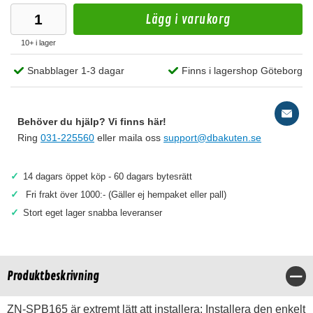
Lägg i varukorg
10+ i lager
Snabblager 1-3 dagar
Finns i lagershop Göteborg
Behöver du hjälp? Vi finns här!
Ring
031-225560
eller maila oss
support@dbakuten.se
✓
14 dagars öppet köp - 60 dagars bytesrätt
✓
Fri frakt över 1000:- (Gäller ej hempaket eller pall)
✓
Stort eget lager snabba leveranser
Produktbeskrivning
Stä
ZN-SPB165 är extremt lätt att installera: Installera den enkelt