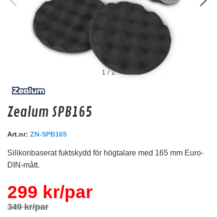
1
/
2
DBVOX MDF Renault 3
Zealum SPB165
Distansring till Renault
Snabblager 1-3 dagar
Art.nr:
ZN-SPB165
Finns i lagershop Göteborg
Silikonbaserat fuktskydd för högtalare med 165 mm Euro-
249 kr
/paket
DIN-mått.
Köp
299 kr/par
349 kr/par