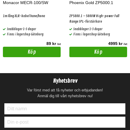
Monacor MECR-100/SW
Phoenix Gold ZP5000.1
1m lång XLR-kabel hane/hona
ZP5000.1 – 5000W High-power Full
Range SPL-förstärkare
Snabblager 1-3 dagar
Snabblager 1-3 dagar
Finns i lagershop Göteborg
Finns i lagershop Göteborg
89 kr
4995 kr
/st
/st
Köp
Köp
Nyhetsbrev
Var först med att få nyheter och erbjudanden!
Anmäl dig till vårt nyhetsbrev nu!