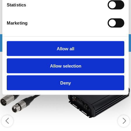
Finns i lagershop Göteborg
Finns i lagershop Göteborg
Statistics
195 kr
199 kr
/st
/st
Köp
Köp
Marketing
Andra köpte även
Allow all
Allow selection
Deny