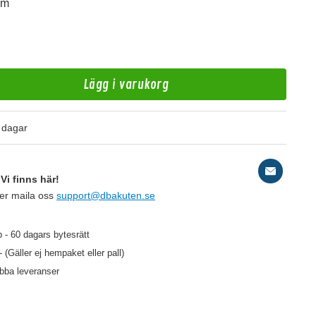
mm
Lägg i varukorg
 dagar
B
Vi finns här!
Ae
ler maila oss
support@dbakuten.se
 - 60 dagars bytesrätt
- (Gäller ej hempaket eller pall)
129 kr
159 kr
/st
/st
abba leveranser