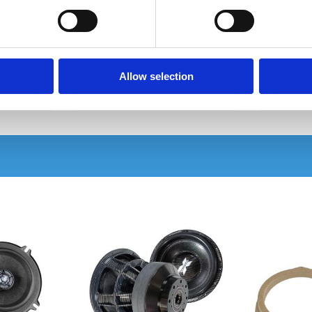
MDF-ring 8"
MDF-ring 6.5"
Snabblager 1-3 dagar
Snabblager 1
Finns i lagershop Göteborg
Finns i lager
Allow selection
75 kr
49 kr
/st
/st
Köp