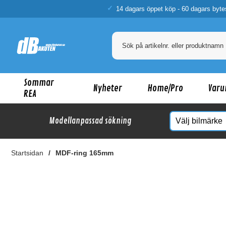
14 dagars öppet köp - 60 dagars byte
Sommar
Nyheter
Home/Pro
Varu
REA
Modellanpassad sökning
Startsidan
MDF-ring 165mm
Ka