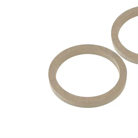
-19%
MDF ring 10" försänkt
Monteringsring
Snabblager 1-3 dagar
Finns i lagershop Göteborg