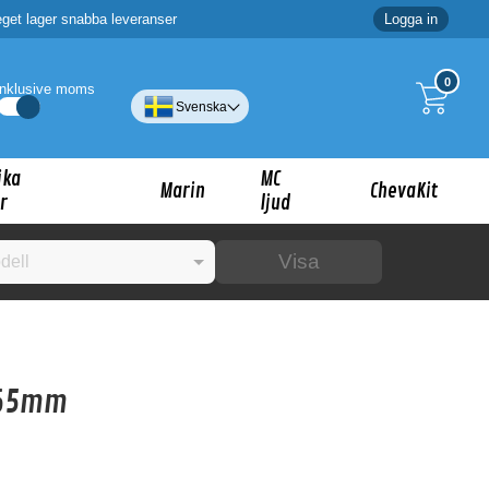
eget lager snabba leveranser
Logga in
0
Inklusive moms
Svenska
ika
MC
Marin
ChevaKit
r
ljud
Visa
☓
165mm
ig?