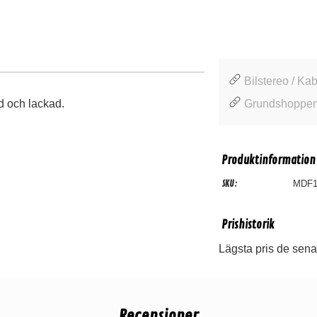
Bilstereo / Kab
d och lackad.
Grundshoppen 
Produktinformation
SKU:
MDF1
Prishistorik
Lägsta pris de sena
Recensioner