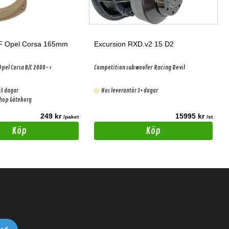
DBVOX MDF Opel Corsa 165mm
Excursion RXD.v2 15 D2
 Opel Corsa B/C 2000->
Competition subwoofer Racing Devil
-3 dagar
Hos leverantör 3+ dagar
shop Göteborg
249 kr
15995 kr
/paket
/st
Köp
Köp