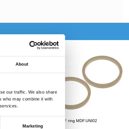
About
se our traffic. We also share
ers who may combine it with
 services.
165mm MDF-PD165/18
8" MDF ring MDF.UNI02
Marketing