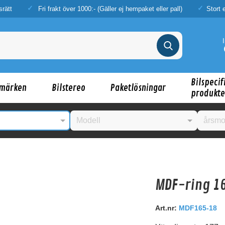
srätt
Fri frakt över 1000:- (Gäller ej hempaket eller pall)
Stort 
Bilspecif
märken
Bilstereo
Paketlösningar
produkte
MDF-ring 
nske någon av dessa produkter kan intressera d
Art.nr:
MDF165-18