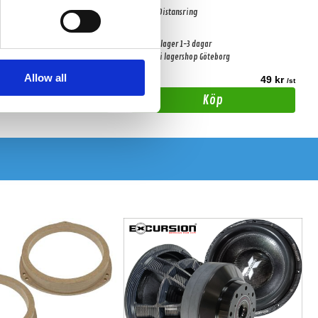
8" MDF Distansring
-3 dagar
Snabblager 1-3 dagar
shop Göteborg
Finns i lagershop Göteborg
Allow all
75 kr
49 kr
/st
/st
Köp
Köp