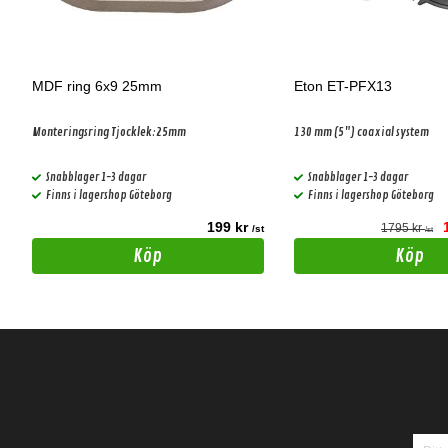
MDF ring 6x9 25mm
Eton ET-PFX13
Monteringsring Tjocklek:25mm
130 mm (5") coaxial system
Snabblager 1-3 dagar
Snabblager 1-3 dagar
Finns i lagershop Göteborg
Finns i lagershop Göteborg
199 kr
1795 kr
t
/st
/st
Köp
Köp