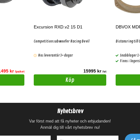
Excursion RXD.v2 15 D1
Competition subwoofer Racing Devil
Distansring till
Hos leverantör 3+ dagar
Snabblager 1
Finns i lager
1495 kr
15995 kr
/paket
/st
Köp
Nyhetsbrev
Var först med att få nyheter och erbjudanden!
Anmäl dig till vårt nyhetsbrev nu!