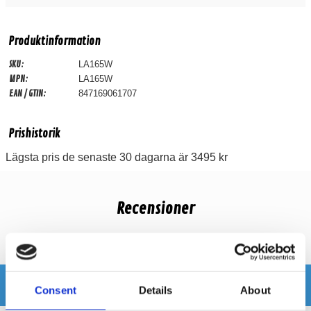
Produktinformation
SKU:
LA165W
MPN:
LA165W
EAN / GTIN:
847169061707
Prishistorik
Lägsta pris de senaste 30 dagarna är 3495 kr
Recensioner
Produkten har inga recensioner
Relaterade produkter
Consent
Details
About