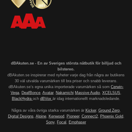
dBAkuten.se - En av Sveriges största nätbutik för billjud och
bilstereo.
dBAkuten.se inspirerar med nyheter varje dag från några av butikens
30 väl utvalda varumärken till bra priser och snabb leverans.
dBAkuten.se’s egna unika importerade varumärken så som
Cerwin-
Vega
,
DeafBonce
,
Avatar
,
Nakamichi
Massive Audio
,
XCELSUS
,
BlackHydra
och
dBVox
är idag internationellt marknadsledande.
Några av våra övriga starka varumärken är
Kicker
,
Ground Zero
,
Digital Designs
,
Alpine
,
Kenwood
,
Pioneer
,
Connect2
,
Phoenix Gold
,
Sony
,
Focal
,
Emphaser