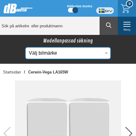
0
Inklusive moms
sv
Meny
Modellanpassad sökning
Startsidan
Cerwin-Vega LA165W
☓
Kanske någon av dessa produkter kan intressera
dig?