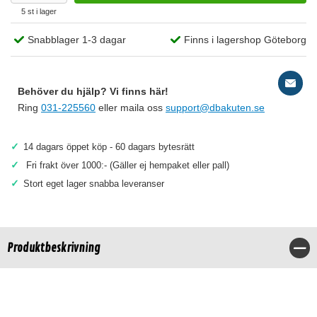
5 st i lager
Snabblager 1-3 dagar
Finns i lagershop Göteborg
Behöver du hjälp? Vi finns här!
Ring
031-225560
eller maila oss
support@dbakuten.se
✓
14 dagars öppet köp - 60 dagars bytesrätt
✓
Fri frakt över 1000:- (Gäller ej hempaket eller pall)
✓
Stort eget lager snabba leveranser
Produktbeskrivning
Stä