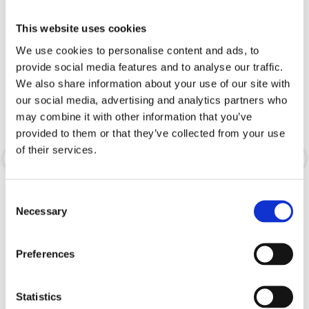
This website uses cookies
We use cookies to personalise content and ads, to
provide social media features and to analyse our traffic.
We also share information about your use of our site with
our social media, advertising and analytics partners who
may combine it with other information that you’ve
provided to them or that they’ve collected from your use
of their services.
Cerwin-Vega LA165C
Cerwin-Vega LA165E
Consent
Necessary
Selection
6,5” 2-VÄGS HÖGTALARE - LA165C
6,5” 2-VÄGS HÖGTALARE - LA165E
Snabblager 1-3 dagar
Snabblager 1-3 dagar
Preferences
Finns i lagershop Göteborg
Finns i lagershop Göteborg
3495 kr
3495 kr
/paket
/paket
Statistics
Köp
Köp