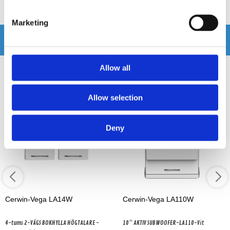
Marketing
Andra köpte även
Allow all
Allow selection
Deny
Cerwin-Vega LA14W
Cerwin-Vega LA110W
4-tums 2-VÄGS BOKHYLLA HÖGTALARE -
10” AKTIV SUBWOOFER-LA110-Vit