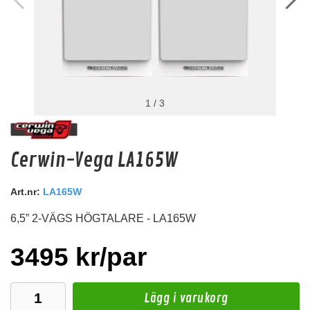
1
/
3
Audio System Z-EVO 1.25M EXT
Cerwin-Vega LA165W
OFC 1,25m förlängningskabel med RCA kontakter.
Snabblager 1-3 dagar
Art.nr:
LA165W
Finns i lagershop Göteborg
6,5” 2-VÄGS HÖGTALARE - LA165W
159 kr
/st
Köp
3495 kr/par
Lägg i varukorg