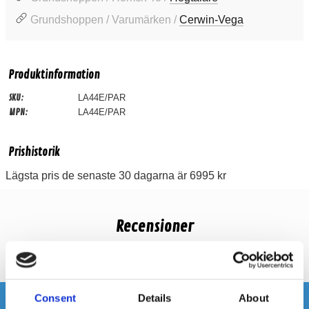
Grundshoppen / Varumärken /
Cerwin-Vega
Produktinformation
SKU:
LA44E/PAR
MPN:
LA44E/PAR
Prishistorik
Lägsta pris de senaste 30 dagarna är 6995 kr
Recensioner
Produkten har inga recensioner
Consent
Details
About
Relaterade produkter