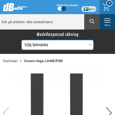
0
Inklusive moms
sv
Meny
Modellanpassad sökning
Startsidan
Cerwin-Vega LA44E/PAR
☓
Kanske någon av dessa produkter kan intressera
dig?