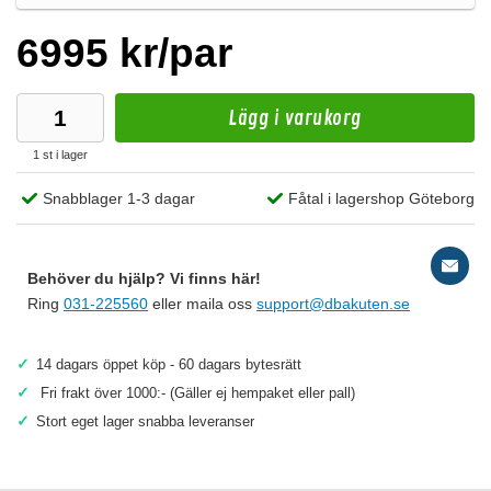
6995 kr/par
Lägg i varukorg
1 st i lager
Snabblager 1-3 dagar
Fåtal i lagershop Göteborg
Behöver du hjälp? Vi finns här!
Ring
031-225560
eller maila oss
support@dbakuten.se
✓
14 dagars öppet köp - 60 dagars bytesrätt
✓
Fri frakt över 1000:- (Gäller ej hempaket eller pall)
✓
Stort eget lager snabba leveranser