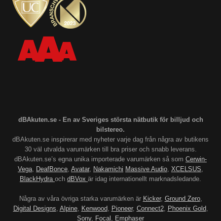
dBAkuten.se - En av Sveriges största nätbutik för billjud och
bilstereo.
dBAkuten.se inspirerar med nyheter varje dag från några av butikens
30 väl utvalda varumärken till bra priser och snabb leverans.
dBAkuten.se’s egna unika importerade varumärken så som
Cerwin-
Vega
,
DeafBonce
,
Avatar
,
Nakamichi
Massive Audio
,
XCELSUS
,
BlackHydra
och
dBVox
är idag internationellt marknadsledande.
Några av våra övriga starka varumärken är
Kicker
,
Ground Zero
,
Digital Designs
,
Alpine
,
Kenwood
,
Pioneer
,
Connect2
,
Phoenix Gold
,
Sony
,
Focal
,
Emphaser