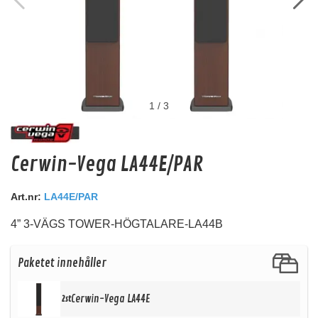
1
/
3
Audio System Z-EVO 0.5M EXT
Cerwin-Vega LA44E/PAR
0,5m RCA förlängning
Snabblager 1-3 dagar
Art.nr:
LA44E/PAR
Finns i lagershop Göteborg
4” 3-VÄGS TOWER-HÖGTALARE-LA44B
129 kr
/st
Köp
Paketet innehåller
Cerwin-Vega LA44E
2st