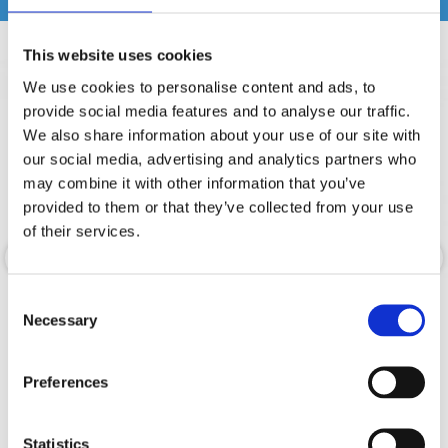
This website uses cookies
We use cookies to personalise content and ads, to
provide social media features and to analyse our traffic.
We also share information about your use of our site with
our social media, advertising and analytics partners who
may combine it with other information that you’ve
provided to them or that they’ve collected from your use
of their services.
Consent
Cerwin-Vega LA44B/PAR
Cerwin-Vega LA44W/PAR
Necessary
Selection
4” 3-VÄGS TOWER-HÖGTALARE-LA44B
4” 3-VÄGS TOWER-HÖGTALARE-LA44B
Preferences
Snabblager 1-3 dagar
Hos leverantör 3+ dagar
Finns i lagershop Göteborg
6995 kr
6995 kr
Statistics
/paket
/paket