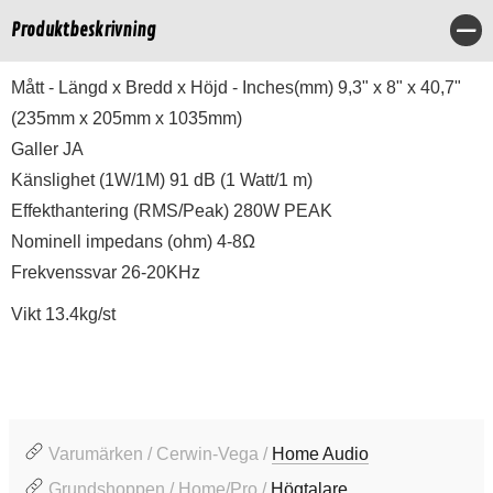
Produktbeskrivning
Stä
Mått - Längd x Bredd x Höjd - Inches(mm) 9,3" x 8" x 40,7"
(235mm x 205mm x 1035mm)
Galler JA
Känslighet (1W/1M) 91 dB (1 Watt/1 m)
Effekthantering (RMS/Peak) 280W PEAK
Nominell impedans (ohm) 4-8Ω
Frekvenssvar 26-20KHz
Vikt 13.4kg/st
Varumärken / Cerwin-Vega /
Home Audio
Grundshoppen / Home/Pro /
Högtalare