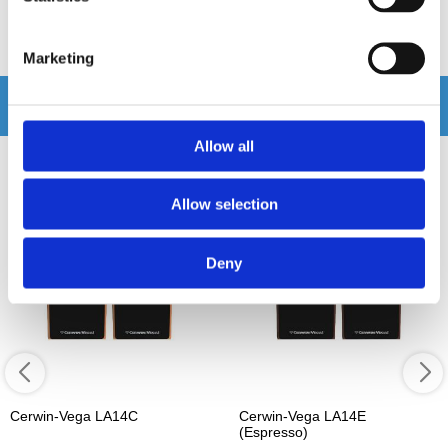
Köp
Köp
Marketing
Andra köpte även
Allow all
Allow selection
Deny
Cerwin-Vega LA14C
Cerwin-Vega LA14E
(Espresso)