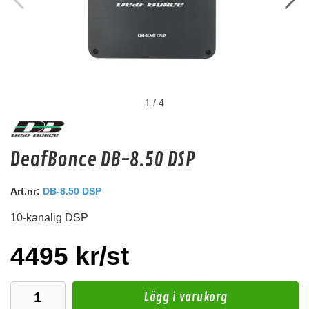
1
/
4
ACR HCA-8S (Svart)
DeafBonce DB-8.50 DSP
8mm2 fintrådig OFC kabel i transparent svart färg.
Snabblager 1-3 dagar
Art.nr:
DB-8.50 DSP
Finns i lagershop Göteborg
10-kanalig DSP
50 kr
/st
Köp
4495 kr/st
Lägg i varukorg