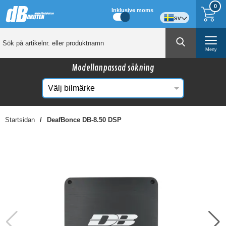
0
Inklusive moms
sv
Meny
Modellanpassad sökning
Startsidan
DeafBonce DB-8.50 DSP
☓
Kanske någon av dessa produkter kan intressera
dig?