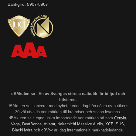
Bankgiro: 5907-8907
dBAkuten.se - En av Sveriges största nätbutik för billjud och
bilstereo.
dBAkuten.se inspirerar med nyheter varje dag från några av butikens
30 väl utvalda varumärken till bra priser och snabb leverans.
dBAkuten.se’s egna unika importerade varumärken så som
Cerwin-
Vega
,
DeafBonce
,
Avatar
,
Nakamichi
Massive Audio
,
XCELSUS
,
BlackHydra
och
dBVox
är idag internationellt marknadsledande.