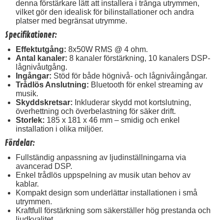
denna förstärkare lätt att installera i trånga utrymmen,
vilket gör den idealisk för bilinstallationer och andra
platser med begränsat utrymme.
Specifikationer:
Effektutgång:
8x50W RMS @ 4 ohm.
Antal kanaler:
8 kanaler förstärkning, 10 kanalers DSP-
lågnivåutgång.
Ingångar:
Stöd för både högnivå- och lågnivåingångar.
Trådlös Anslutning:
Bluetooth för enkel streaming av
musik.
Skyddskretsar:
Inkluderar skydd mot kortslutning,
överhettning och överbelastning för säker drift.
Storlek:
185 x 181 x 46 mm – smidig och enkel
installation i olika miljöer.
Fördelar:
Fullständig anpassning av ljudinställningarna via
avancerad DSP.
Enkel trådlös uppspelning av musik utan behov av
kablar.
Kompakt design som underlättar installationen i små
utrymmen.
Kraftfull förstärkning som säkerställer hög prestanda och
ljudkvalitet.