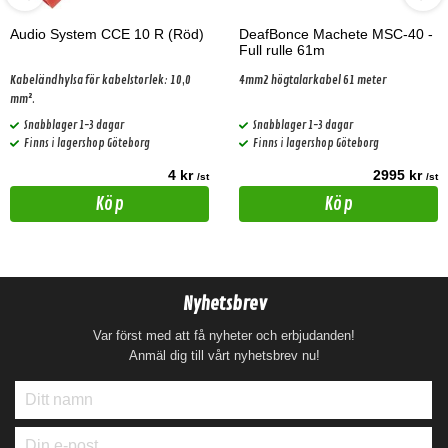
Audio System CCE 10 R (Röd)
DeafBonce Machete MSC-40 -
Full rulle 61m
Kabeländhylsa för kabelstorlek: 10,0
4mm2 högtalarkabel 61 meter
mm².
Snabblager 1-3 dagar
Snabblager 1-3 dagar
Finns i lagershop Göteborg
Finns i lagershop Göteborg
4 kr
2995 kr
/st
/st
Köp
Köp
Nyhetsbrev
Var först med att få nyheter och erbjudanden!
Anmäl dig till vårt nyhetsbrev nu!