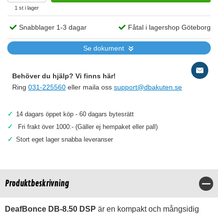
1 st i lager
Snabblager 1-3 dagar
Fåtal i lagershop Göteborg
Se dokument
Behöver du hjälp? Vi finns här!
Ring
031-225560
eller maila oss
support@dbakuten.se
✓
14 dagars öppet köp - 60 dagars bytesrätt
✓
Fri frakt över 1000:- (Gäller ej hempaket eller pall)
✓
Stort eget lager snabba leveranser
Produktbeskrivning
Stä
DeafBonce DB-8.50 DSP
är en kompakt och mångsidig