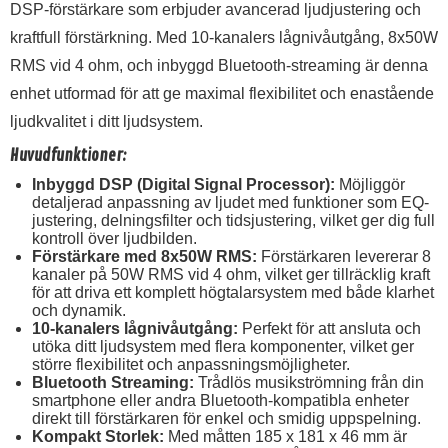
DSP-förstärkare som erbjuder avancerad ljudjustering och
kraftfull förstärkning. Med 10-kanalers lågnivåutgång, 8x50W
RMS vid 4 ohm, och inbyggd Bluetooth-streaming är denna
enhet utformad för att ge maximal flexibilitet och enastående
ljudkvalitet i ditt ljudsystem.
Huvudfunktioner:
Inbyggd DSP (Digital Signal Processor):
Möjliggör
detaljerad anpassning av ljudet med funktioner som EQ-
justering, delningsfilter och tidsjustering, vilket ger dig full
kontroll över ljudbilden.
Förstärkare med 8x50W RMS:
Förstärkaren levererar 8
kanaler på 50W RMS vid 4 ohm, vilket ger tillräcklig kraft
för att driva ett komplett högtalarsystem med både klarhet
och dynamik.
10-kanalers lågnivåutgång:
Perfekt för att ansluta och
utöka ditt ljudsystem med flera komponenter, vilket ger
större flexibilitet och anpassningsmöjligheter.
Bluetooth Streaming:
Trådlös musikströmning från din
smartphone eller andra Bluetooth-kompatibla enheter
direkt till förstärkaren för enkel och smidig uppspelning.
Kompakt Storlek:
Med måtten 185 x 181 x 46 mm är