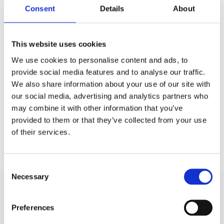
Consent
Details
About
Varumärken / Deaf Bonce /
DSP / Huvudenheter
Grundshoppen / Bilstereo /
DSP/Processorer
Bilstereo / DSP/Processorer /
DSP
This website uses cookies
Bilstereo / Slutsteg /
DSP-slutsteg
We use cookies to personalise content and ads, to
provide social media features and to analyse our traffic.
We also share information about your use of our site with
our social media, advertising and analytics partners who
Produktinformation
may combine it with other information that you’ve
SKU:
DB-8.50 DSP
provided to them or that they’ve collected from your use
of their services.
Prishistorik
Lägsta pris de senaste 30 dagarna är 4495 kr
Consent
Necessary
Selection
Recensioner
Preferences
Produkten har inga recensioner