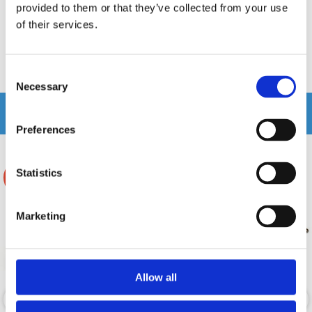
Hos leverantör 3+ dagar
Snabblager 1-3 dagar
provided to them or that they’ve collected from your use
Finns i lagershop Göteborg
of their services.
2500 kr
595 kr
/st
/st
Köp
Köp
Consent
Necessary
Selection
Andra köpte även
Preferences
Statistics
-3%
Marketing
Allow all