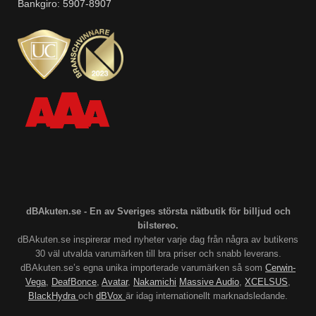
Bankgiro: 5907-8907
dBAkuten.se - En av Sveriges största nätbutik för billjud och
bilstereo.
dBAkuten.se inspirerar med nyheter varje dag från några av butikens
30 väl utvalda varumärken till bra priser och snabb leverans.
dBAkuten.se’s egna unika importerade varumärken så som
Cerwin-
Vega
,
DeafBonce
,
Avatar
,
Nakamichi
Massive Audio
,
XCELSUS
,
BlackHydra
och
dBVox
är idag internationellt marknadsledande.