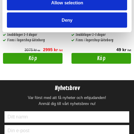
Allow selection
Hollywood PRO PCYL0 Full
KIA GT13M 2 WAY-M DIN
rulle 15m
AERIAL
Deny
53mm2 OFC koppar. Klar gul färg.
Snabblager 1-3 dagar
Snabblager 1-3 dagar
Finns i lagershop Göteborg
Finns i lagershop Göteborg
2995 kr
49 kr
3075 kr
/st
/st
/st
Köp
Köp
Nyhetsbrev
Var först med att få nyheter och erbjudanden!
Anmäl dig till vårt nyhetsbrev nu!