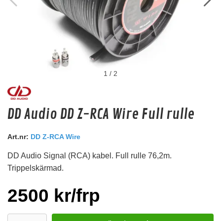
1
/
2
Kabelstrumpa 4-NS10BK6
DD Audio DD Z-RCA Wire Full rulle
Passar 6-12mm2 kabel
Snabblager 1-3 dagar
Art.nr:
DD Z-RCA Wire
Finns i lagershop Göteborg
DD Audio Signal (RCA) kabel. Full rulle 76,2m.
99 kr
/st
Trippelskärmad.
Köp
2500 kr/frp