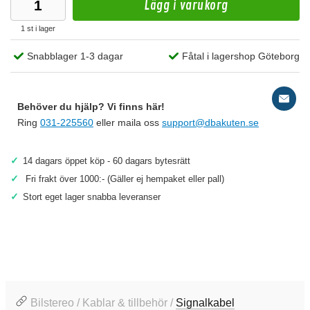
Lägg i varukorg
1 st i lager
Snabblager 1-3 dagar
Fåtal i lagershop Göteborg
Behöver du hjälp? Vi finns här!
Ring
031-225560
eller maila oss
support@dbakuten.se
✓
14 dagars öppet köp - 60 dagars bytesrätt
✓
Fri frakt över 1000:- (Gäller ej hempaket eller pall)
✓
Stort eget lager snabba leveranser
Bilstereo / Kablar & tillbehör /
Signalkabel