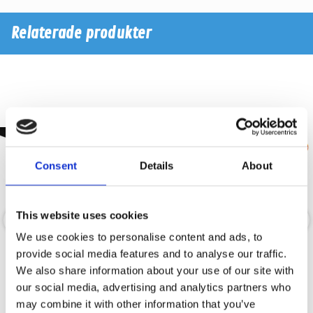
Relaterade produkter
Consent
Details
About
This website uses cookies
We use cookies to personalise content and ads, to
Skyllermarks Rörkabelsko 121-
ACV 1230-500
provide social media features and to analyse our traffic.
12012 40-pack
We also share information about your use of our site with
Rörkabelsko 120 mm², M12
ISO-ISO förlängning ström/högtalare
our social media, advertising and analytics partners who
40st/förpackning
500cm
may combine it with other information that you’ve