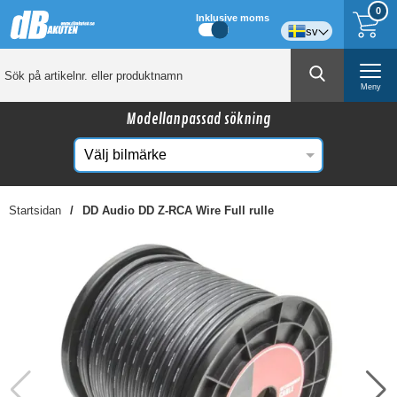
0
Inklusive moms
sv
Meny
Modellanpassad sökning
Startsidan
DD Audio DD Z-RCA Wire Full rulle
☓
Kanske någon av dessa produkter kan intressera
dig?