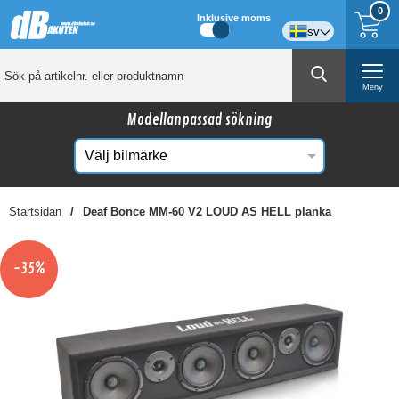
0
Inklusive moms
sv
Meny
Modellanpassad sökning
Startsidan
Deaf Bonce MM-60 V2 LOUD AS HELL planka
☓
Kanske någon av dessa produkter kan intressera
-35%
dig?