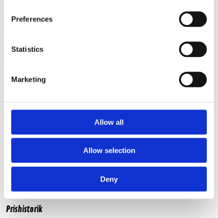
Effekttålighet MAX
360W
Preferences
Frekvensområde
110 - 25 000 Hz
Impedans
4 Ω
Statistics
Känslighet
93 dB
Typ av baslåda
Sluten
Marketing
Höjd
220 mm
Bredd
1000 mm
Djup (nedre)
200 mm
Allow all
Djup (övre)
200 mm
Allow selection
Produktinformation
Deny
SKU:
MM-60v2LAHbox
Prishistorik