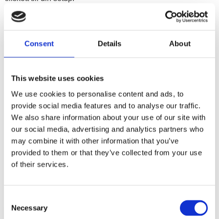
LOUD AS HELL 4x6.5" Raggarplanka v2
Consent
Details
About
Denna robusta och slutna raggarplanka är byggd av kraftig
MDF och utrustad med fyra 6,5" midbasar. Plankan har även
This website uses cookies
förberedda hål för två diskanter, vilket gör installationen
We use cookies to personalise content and ads, to
snabb och enkel utan behov av ytterligare bearbetning. Den
provide social media features and to analyse our traffic.
bakmonterade terminalen säkerställer en smidig anslutning
We also share information about your use of our site with
och optimal signalöverföring, vilket gör att hela systemet kan
our social media, advertising and analytics partners who
integreras sömlöst.
may combine it with other information that you’ve
provided to them or that they’ve collected from your use
of their services.
Tekniska data
Consent
Storlek på baselement
6.5"
Necessary
Selection
Effekttålighet RMS
180W