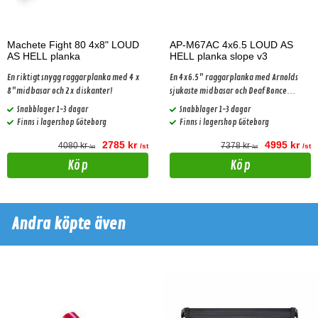
Machete Fight 80 4x8" LOUD
AP-M67AC 4x6.5 LOUD AS
AS HELL planka
HELL planka slope v3
En riktigt snygg raggarplanka med 4 x
En 4x6.5" raggarplanka med Arnolds
8"midbasar och 2x diskanter!
sjukaste midbasar och Deaf Bonce
Diskanter.
Snabblager 1-3 dagar
Snabblager 1-3 dagar
Finns i lagershop Göteborg
Finns i lagershop Göteborg
2785 kr
4995 kr
4080 kr
7378 kr
/st
/st
/st
/st
Köp
Köp
Andra köpte även