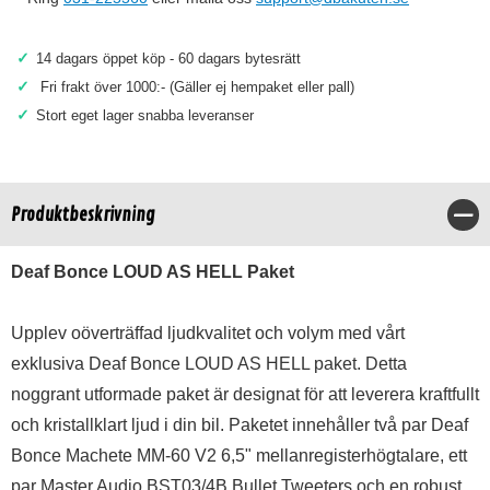
✓
14 dagars öppet köp - 60 dagars bytesrätt
✓
Fri frakt över 1000:- (Gäller ej hempaket eller pall)
✓
Stort eget lager snabba leveranser
Produktbeskrivning
Stä
Deaf Bonce LOUD AS HELL Paket
Upplev oöverträffad ljudkvalitet och volym med vårt
exklusiva Deaf Bonce LOUD AS HELL paket. Detta
noggrant utformade paket är designat för att leverera kraftfullt
och kristallklart ljud i din bil. Paketet innehåller två par Deaf
Bonce Machete MM-60 V2 6,5" mellanregisterhögtalare, ett
par Master Audio BST03/4B Bullet Tweeters och en robust