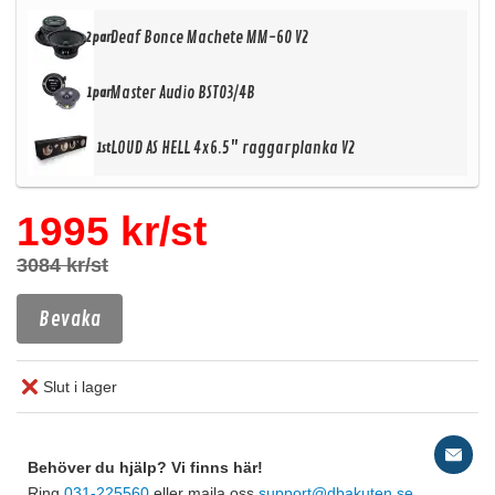
Deaf Bonce Machete MM-60 V2
2par
Master Audio BST03/4B
1par
LOUD AS HELL 4x6.5" raggarplanka V2
1st
1995 kr/st
3084 kr/st
Bevaka
Slut i lager
Behöver du hjälp? Vi finns här!
Ring
031-225560
eller maila oss
support@dbakuten.se