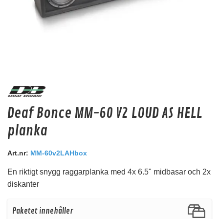
Machete MD-120
Deaf Bonce MM-60 V2 LOUD AS HELL
Strömblock
planka
Snabblager 1-3 dagar
Finns i lagershop Göteborg
Art.nr:
MM-60v2LAHbox
119 kr
/st
En riktigt snygg raggarplanka med 4x 6.5" midbasar och 2x
95 kr
/st
diskanter
Köp
Paketet innehåller