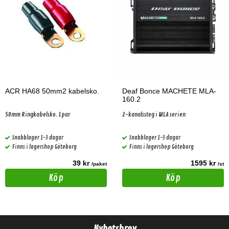
ACR HA68 50mm2 kabelsko.
Deaf Bonce MACHETE MLA-
160.2
50mm Ringkabelsko. 1par
2-kanalssteg i MLA serien
Snabblager 1-3 dagar
Snabblager 1-3 dagar
Finns i lagershop Göteborg
Finns i lagershop Göteborg
39 kr
1595 kr
/paket
/st
Köp
Köp