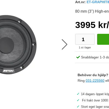
Art.nr:
ET-GRAPHIT
80 mm (3") High-end
3995 kr
1 st i lager
Snabblager 1-3 d
Behöver du hjälp? 
Ring
031-225560
el
✓
14 dagars öppet köp
Köp
✓
Fri frakt över 1000:
✓
Stort eget lager sn