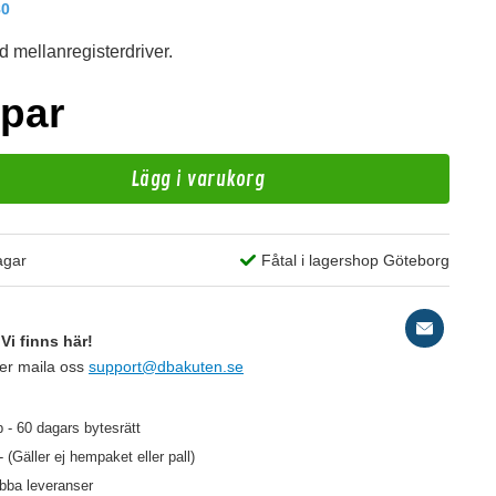
80
 mellanregisterdriver.
/par
Lägg i varukorg
H
agar
Fåtal i lagershop Göteborg
Ri
Vi finns här!
ler maila oss
support@dbakuten.se
50 kr
59 kr
/st
/st
 - 60 dagars bytesrätt
- (Gäller ej hempaket eller pall)
abba leveranser