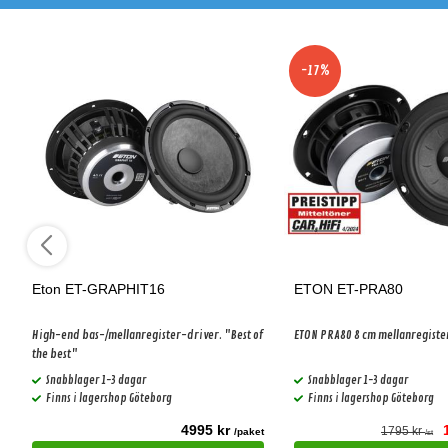
-17%
Eton ET-GRAPHIT16
ETON ET-PRA80
High-end bas-/mellanregister-driver. "Best of
ETON PRA80 8 cm mellanregiste
the best"
Snabblager 1-3 dagar
Snabblager 1-3 dagar
Finns i lagershop Göteborg
Finns i lagershop Göteborg
4995 kr
1795 kr
t
/paket
/st