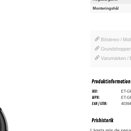
Monteringshål
Bilstereo / Mi
Grundshoppen
Varumärken /
Produktinformation
SKU:
ET-G
MPN:
ET-G
EAN / GTIN:
4039
Prishistorik
Lägsta pris de sena