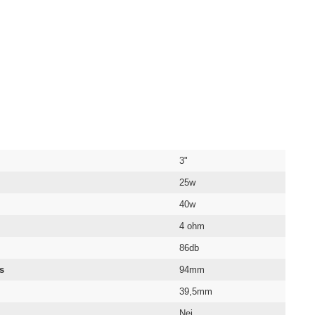
3"
25w
40w
4 ohm
86db
s
94mm
39,5mm
Nej