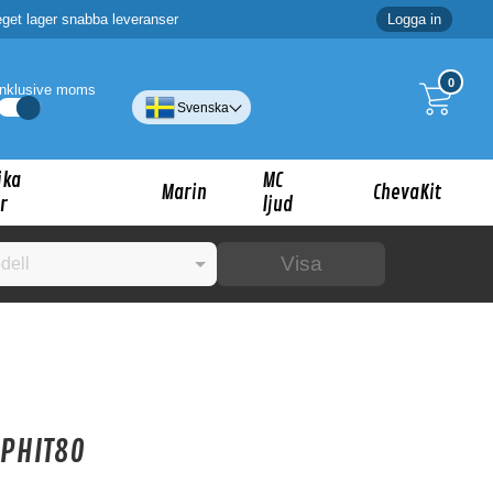
eget lager snabba leveranser
Logga in
0
Inklusive moms
Svenska
ika
MC
Marin
ChevaKit
r
ljud
Visa
☓
ig?
APHIT80