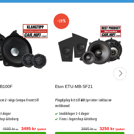
-19%
MB100F
Eton ETU-MB-SF21
m 2-vägs Compo Front till
Plug&play kit till MB Sprinter inklusive
mittkanal.
-3 dagar
Snabblager 1-3 dagar
shop Göteborg
Finns i lagershop Göteborg
3495 kr
3250 kr
4695 kr
3995 kr
/paket
/paket
/st
/st