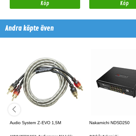
Köp
Köp
Andra köpte även
Audio System Z-EVO 1,5M
Nakamichi NDSD250