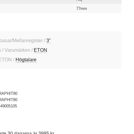
77mm
dbasar/Mellanregister /
3"
 / Varumärken /
ETON
 ETON /
Högtalare
RAPHIT80
RAPHIT80
449005105
ste 30 dagarna är 3995 kr