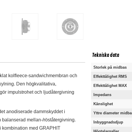
Tekniska data
Storlek på midbas
klat kolfleece-sandwichmembran och
Effekttålighet RMS
ylning. Den högkvalitativa,
Effekttålighet MAX
ör impulstrohet och ljudåtergivning
Impedans
Känslighet
det anodiserade dammskyddet i
Yttre diameter midba
balanserad mellan-/röståtergivning.
Inbyggnadsdjup
ing i kombination med GRAPHIT
Högtalargaller