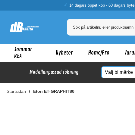
14 dagars öppet köp - 60 dagars byte
Sommar
Nyheter
Home/Pro
Varu
REA
Modellanpassad sökning
Startsidan
Eton ET-GRAPHIT80
Ka