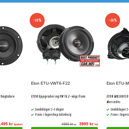
-20%
-26%
Eton ETU-VWT6-F22
Eton ETU-
rhögtalare
ETON Uppgradering VW T6 2-vägs fram
ETON MB100F10 c
Mercedes
Snabblager 1-3 dagar
Snabblager 1
Finns i lagershop Göteborg
Finns i lager
1495 kr
3995 kr
4995 kr
/paket
/st
/st