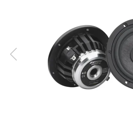
-15%
DeafBonce Machete MSC-40
4mm2 h&ouml;gtalarkabel
Snabblager 1-3 dagar
Finns i lagershop Göteborg